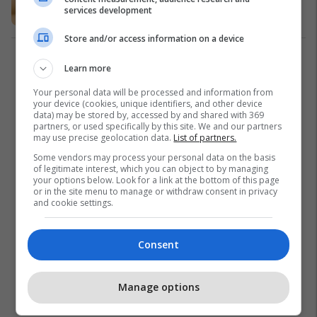
bukës mund të jetë zgjidhja
services development
Si të…
28/09/2021
Store and/or access information on a device
1
Learn more
Your personal data will be processed and information from
your device (cookies, unique identifiers, and other device
data) may be stored by, accessed by and shared with 369
partners, or used specifically by this site. We and our partners
may use precise geolocation data.
List of partners.
Some vendors may process your personal data on the basis
of legitimate interest, which you can object to by managing
your options below. Look for a link at the bottom of this page
or in the site menu to manage or withdraw consent in privacy
and cookie settings.
Consent
Manage options