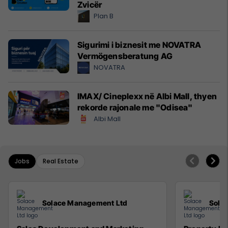
Zvicër
Plan B
Sigurimi i biznesit me NOVATRA
Vermögensberatung AG
NOVATRA
IMAX/ Cineplexx në Albi Mall, thyen
rekorde rajonale me "Odisea"
Albi Mall
Jobs
Real Estate
Solace Management Ltd
Sola