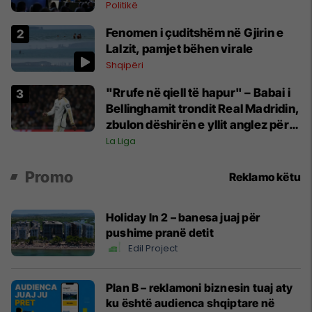
Politikë
Fenomen i çuditshëm në Gjirin e
Lalzit, pamjet bëhen virale
Shqipëri
"Rrufe në qiell të hapur" – Babai i
Bellinghamit trondit Real Madridin,
zbulon dëshirën e yllit anglez për
largim
La Liga
Promo
Reklamo këtu
Holiday In 2 – banesa juaj për
pushime pranë detit
Edil Project
Plan B – reklamoni biznesin tuaj aty
ku është audienca shqiptare në