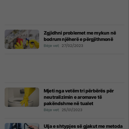
Zgjidhni problemet me mykun në
bodrum njëherë e përgjithmonë
Bëje vet
27/02/2023
Mjeti nga vetëm tri përbërës për
neutralizimin e aromave të
pakëndshme në tualet
Bëje vet
25/01/2023
Ulja e shtypjes së gjakut me metoda