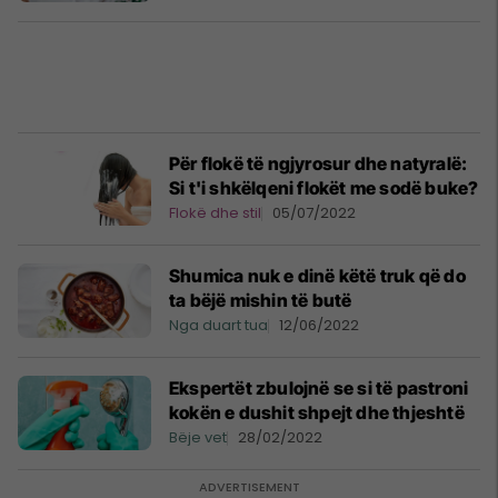
Për flokë të ngjyrosur dhe natyralë:
Si t'i shkëlqeni flokët me sodë buke?
Flokë dhe stil
05/07/2022
Shumica nuk e dinë këtë truk që do
ta bëjë mishin të butë
Nga duart tua
12/06/2022
Ekspertët zbulojnë se si të pastroni
kokën e dushit shpejt dhe thjeshtë
Bëje vet
28/02/2022