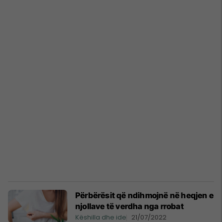
Përbërësit që ndihmojnë në heqjen e
njollave të verdha nga rrobat
Këshilla dhe ide
21/07/2022