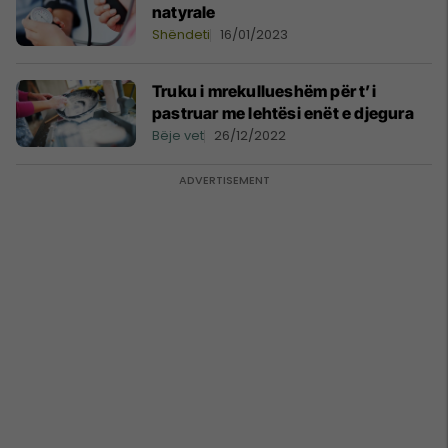
natyrale
Shëndeti
16/01/2023
Truku i mrekullueshëm për t’i
pastruar me lehtësi enët e djegura
Bëje vet
26/12/2022