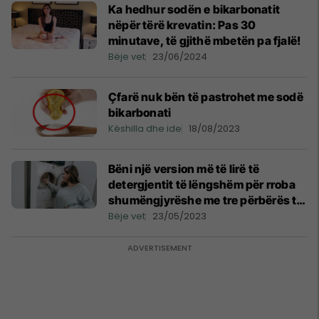
Ka hedhur sodën e bikarbonatit
nëpër tërë krevatin: Pas 30
minutave, të gjithë mbetën pa fjalë!
Bëje vet
23/06/2024
Çfarë nuk bën të pastrohet me sodë
bikarbonati
Këshilla dhe ide
18/08/2023
Bëni një version më të lirë të
detergjentit të lëngshëm për rroba
shumëngjyrëshe me tre përbërës të
disponueshëm
Bëje vet
23/05/2023