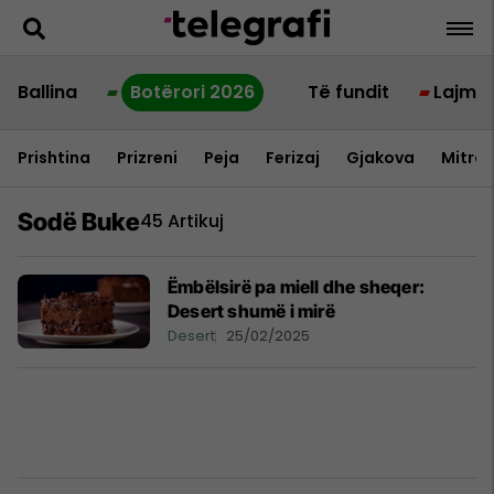
Ballina
Botërori 2026
Të fundit
Lajme
Prishtina
Prizreni
Peja
Ferizaj
Gjakova
Mitrov
Sodë Buke
45 Artikuj
Ëmbëlsirë pa miell dhe sheqer:
Desert shumë i mirë
Desert
25/02/2025