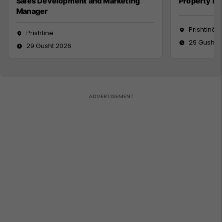
Sales Development and Marketing
Property M
Manager
Prishtinë
Prishtinë
29 Gusht 
29 Gusht 2026