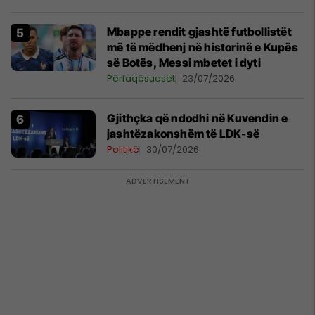
Mbappe rendit gjashtë futbollistët
më të mëdhenj në historinë e Kupës
së Botës, Messi mbetet i dyti
Përfaqësueset
23/07/2026
Gjithçka që ndodhi në Kuvendin e
jashtëzakonshëm të LDK-së
Politikë
30/07/2026