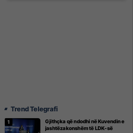
Trend Telegrafi
Gjithçka që ndodhi në Kuvendin e
jashtëzakonshëm të LDK-së