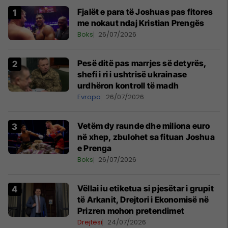
Fjalët e para të Joshuas pas fitores
me nokaut ndaj Kristian Prengës
Boks
26/07/2026
Pesë ditë pas marrjes së detyrës,
shefi i ri i ushtrisë ukrainase
urdhëron kontroll të madh
Evropa
26/07/2026
Vetëm dy raunde dhe miliona euro
në xhep, zbulohet sa fituan Joshua
e Prenga
Boks
26/07/2026
Vëllai iu etiketua si pjesëtar i grupit
të Arkanit, Drejtori i Ekonomisë në
Prizren mohon pretendimet
Drejtësi
24/07/2026