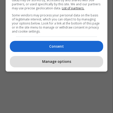
data) may be stored by, accessed by and shared with 369
partners, or used specifically by this site. We and our partners
may use precise geolocation data.
List of partners.
Some vendors may process your personal data on the basis
of legitimate interest, which you can object to by managing
your options below. Look for a link at the bottom of this page
or in the site menu to manage or withdraw consent in privacy
and cookie settings.
Soda Bikarbon
Dyshek
Krevat
Sodë Buke
Consent
Melissa Maker
Manage options