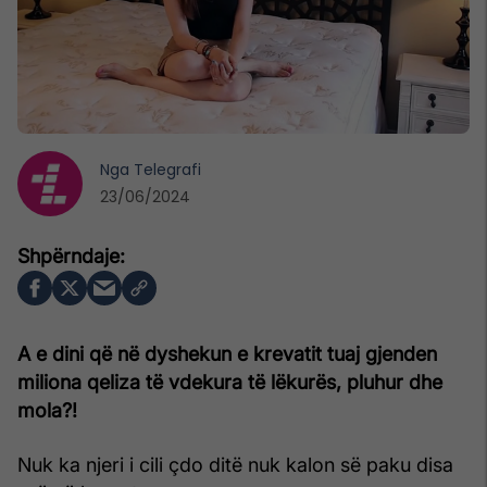
Nga
Telegrafi
23/06/2024
A e dini që në dyshekun e krevatit tuaj gjenden
miliona qeliza të vdekura të lëkurës, pluhur dhe
mola?!
Nuk ka njeri i cili çdo ditë nuk kalon së paku disa