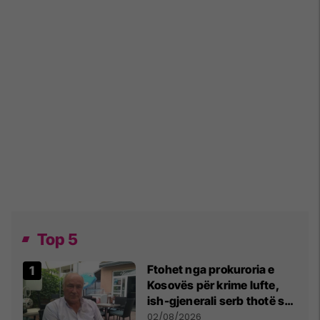
Top 5
Ftohet nga prokuroria e
Kosovës për krime lufte,
ish-gjenerali serb thotë se
dikush e tradhtoi në
02/08/2026