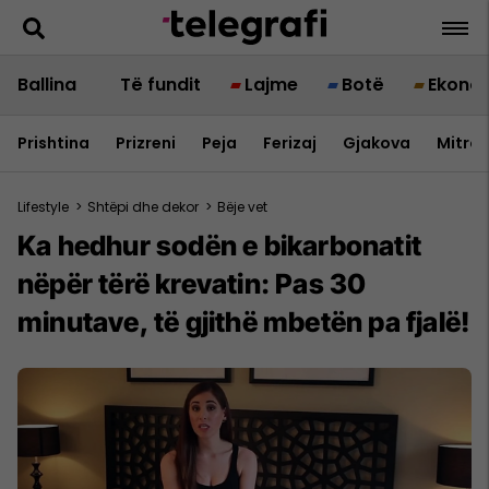
Ballina
Të fundit
Lajme
Botë
Ekono
Prishtina
Prizreni
Peja
Ferizaj
Gjakova
Mitrov
Lifestyle
>
Shtëpi dhe dekor
>
Bëje vet
Ka hedhur sodën e bikarbonatit
nëpër tërë krevatin: Pas 30
minutave, të gjithë mbetën pa fjalë!