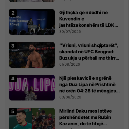
Beograd
Gjithçka që ndodhi në
Kuvendin e
jashtëzakonshëm të LDK-
së
30/07/2026
“Vrisni, vrisni shqiptarët”,
skandal në UFC Beograd:
Buzukja u përball me thirrje
anti-shqiptare nga
01/08/2026
tribunat
Një pleskavicë e ngrënë
nga Dua Lipa në Prishtinë
në orën 04:28 të mëngjesit
- dhe bota digjitale serbe
03/08/2026
shpall gjendjen e luftës
Mirlind Daku mes lotëve
përshëndetet me Rubin
Kazanin, do të fitojë