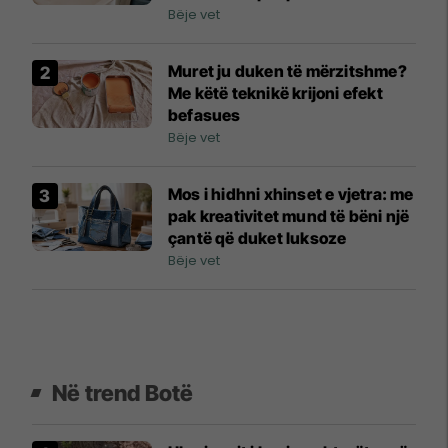
Bëje vet
Muret ju duken të mërzitshme?
Me këtë teknikë krijoni efekt
befasues
Bëje vet
Mos i hidhni xhinset e vjetra: me
pak kreativitet mund të bëni një
çantë që duket luksoze
Bëje vet
Në trend Botë