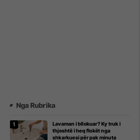
Nga Rubrika
Lavaman i bllokuar? Ky truk i
thjeshtë i heq flokët nga
shkarkuesi për pak minuta