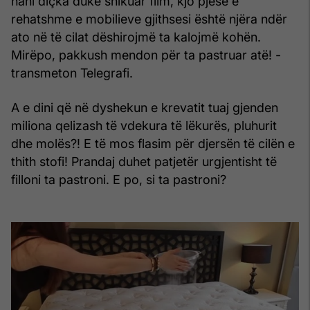
hani diçka duke shikuar film, kjo pjesë e
rehatshme e mobilieve gjithsesi është njëra ndër
ato në të cilat dëshirojmë ta kalojmë kohën.
Mirëpo, pakkush mendon për ta pastruar atë! -
transmeton Telegrafi.
A e dini që në dyshekun e krevatit tuaj gjenden
miliona qelizash të vdekura të
lëkurës
, pluhurit
dhe molës?! E të mos flasim për djersën të cilën e
thith stofi! Prandaj duhet patjetër urgjentisht të
filloni ta pastroni. E po, si ta pastroni?