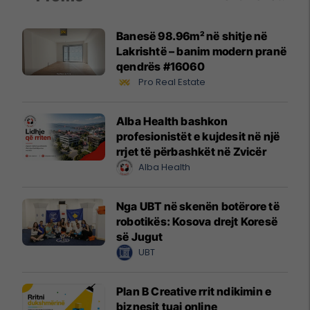
Banesë 98.96m² në shitje në
Lakrishtë – banim modern pranë
qendrës #16060
Pro Real Estate
Alba Health bashkon
profesionistët e kujdesit në një
rrjet të përbashkët në Zvicër
Alba Health
Nga UBT në skenën botërore të
robotikës: Kosova drejt Koresë
së Jugut
UBT
Plan B Creative rrit ndikimin e
biznesit tuaj online