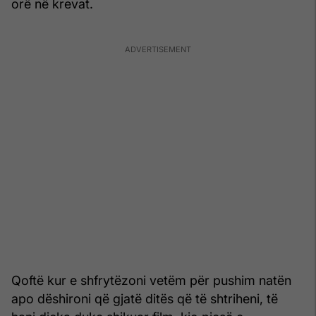
orë në
krevat.
Qoftë kur e shfrytëzoni vetëm për pushim natën
apo dëshironi që gjatë ditës që të shtriheni, të