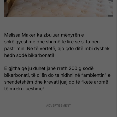
Melissa Maker ka zbuluar mënyrën e
shkëlqyeshme dhe shumë të lirë se si ta bëni
pastrimin. Në të vërtetë, ajo çdo ditë mbi dyshek
hedh sodë bikarbonati!
E gjitha që ju duhet janë rreth 200 g
sodë
bikarbonati
, të cilën do ta hidhni në “ambientin” e
shëndetshëm dhe krevati juaj do të “ketë aromë
të mrekullueshme!