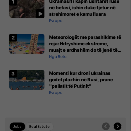
Ukrainasit i kapin ushtarët rusë
në befasi, ishin duke fjetur në
strehimoret e kamufluara
Evropa
Meteorologët me parashikime të
reja: Ndryshime ekstreme,
muajt e ardhshëm do të jenë të
pazakontë
Nga Bota
Momenti kur droni ukrainas
godet plazhin në Rusi, pranë
"pallatit të Putinit"
Evropa
Jobs
Real Estate