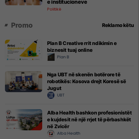
e institucioneve
Politikë
Promo
Reklamo këtu
Plan B Creative rrit ndikimin e
biznesit tuaj online
Plan B
Nga UBT në skenën botërore të
robotikës: Kosova drejt Koresë së
Jugut
UBT
Alba Health bashkon profesionistët
e kujdesit në një rrjet të përbashkët
në Zvicër
Alba Health