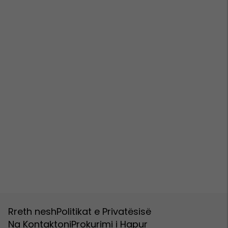
Rreth nesh
Politikat e Privatësisë
Na Kontaktoni
Prokurimi i Hapur