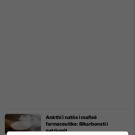
Ankthi i natës i mafisë
farmaceutike: Bikarbonati i
natriumit