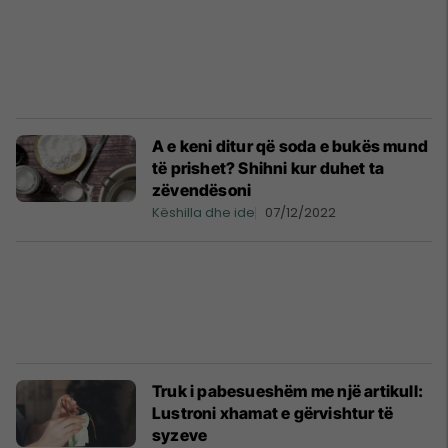
A e keni ditur që soda e bukës mund
të prishet? Shihni kur duhet ta
zëvendësoni
Këshilla dhe ide
07/12/2022
Truk i pabesueshëm me një artikull:
Lustroni xhamat e gërvishtur të
syzeve