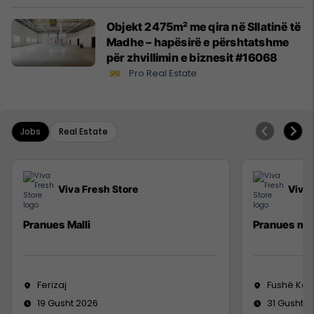
Objekt 2475m² me qira në Sllatinë të
Madhe – hapësirë e përshtatshme
për zhvillimin e biznesit #16068
Pro Real Estate
Jobs
Real Estate
Viva Fresh Store
Viva 
Pranues Malli
Pranues mal
Ferizaj
Fushë Ko
19 Gusht 2026
31 Gusht 2