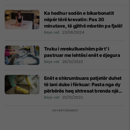
Ka hedhur sodën e bikarbonatit
nëpër tërë krevatin: Pas 30
minutave, të gjithë mbetën pa fjalë!
Bëje vet
23/06/2024
Truku i mrekullueshëm për t’i
pastruar me lehtësi enët e djegura
Bëje vet
26/12/2022
Enët e shkrumbuara patjetër duhet
të lani duke i fërkuar: Pasta nga dy
përbërës heq shtresat brenda një
minute!
Bëje vet
20/12/2022