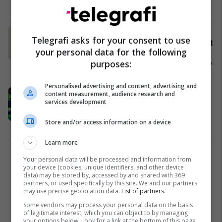
Shëndeti
16/08/2017
Thoni lamtumirë lëkurës së yndyrtë
Telegrafi asks for your consent to use
me ndihmën e sodës së bikarbonatit
your personal data for the following
(video)
purposes:
Kujdesi për lëkurën dhe trupin
05/04/2017
Personalised advertising and content, advertising and
Zieni MJALTIN në SODË BUKE:
content measurement, audience research and
services development
Femrat kanë vendosur –
përgjithmonë do ta përdorni këtë
Store and/or access information on a device
recetë!
Shëndeti
20/03/2017
Learn more
1
Your personal data will be processed and information from
your device (cookies, unique identifiers, and other device
data) may be stored by, accessed by and shared with 369
partners, or used specifically by this site. We and our partners
may use precise geolocation data.
List of partners.
Some vendors may process your personal data on the basis
of legitimate interest, which you can object to by managing
your options below. Look for a link at the bottom of this page