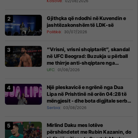
Kosovë
02/08/2026
Gjithçka që ndodhi në Kuvendin e
jashtëzakonshëm të LDK-së
Politikë
30/07/2026
“Vrisni, vrisni shqiptarët”, skandal
në UFC Beograd: Buzukja u përball
me thirrje anti-shqiptare nga
tribunat
UFC
01/08/2026
Një pleskavicë e ngrënë nga Dua
Lipa në Prishtinë në orën 04:28 të
mëngjesit - dhe bota digjitale serbe
shpall gjendjen e luftës
Serbia
03/08/2026
Mirlind Daku mes lotëve
përshëndetet me Rubin Kazanin, do