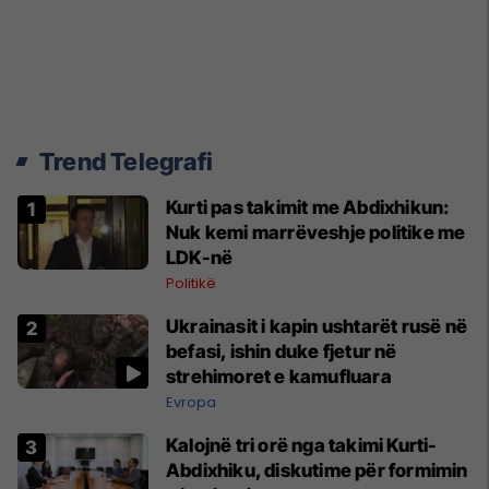
Trend Telegrafi
Kurti pas takimit me Abdixhikun:
Nuk kemi marrëveshje politike me
LDK-në
Politikë
Ukrainasit i kapin ushtarët rusë në
befasi, ishin duke fjetur në
strehimoret e kamufluara
Evropa
Kalojnë tri orë nga takimi Kurti-
Abdixhiku, diskutime për formimin