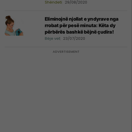
Shëndeti
29/08/2020
Eliminojnë njollat e yndyrave nga
rrobat për pesë minuta: Këta dy
përbërës bashkë bëjnë çudira!
Bëje vet
23/07/2020