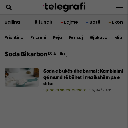
Ballina
Të fundit
Lajme
Botë
Ekono
Prishtina
Prizreni
Peja
Ferizaj
Gjakova
Mitrov
Soda Bikarbon
18 Artikuj
Soda e bukës dhe barnat: Kombinimi
që mund të bëhet i rrezikshëm pa e
ditur
Gjendjet shëndetësore
06/04/2026