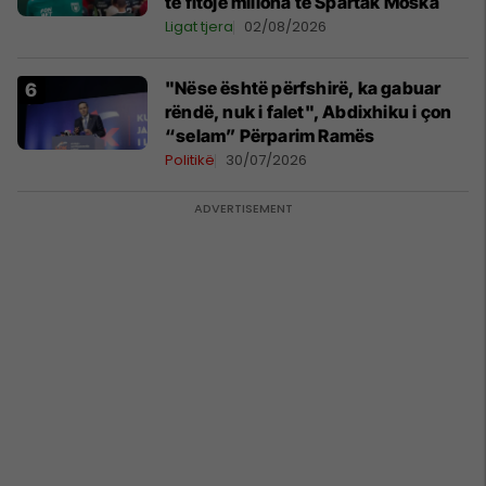
të fitojë miliona te Spartak Moska
Ligat tjera
02/08/2026
"Nëse është përfshirë, ka gabuar
rëndë, nuk i falet", Abdixhiku i çon
“selam” Përparim Ramës
Politikë
30/07/2026