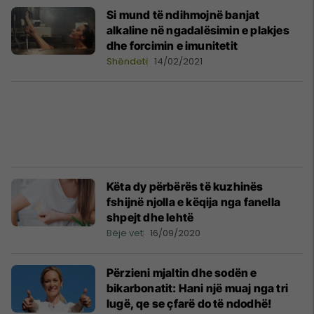
Si mund të ndihmojnë banjat
alkaline në ngadalësimin e plakjes
dhe forcimin e imunitetit
Shëndeti
14/02/2021
Këta dy përbërës të kuzhinës
fshijnë njolla e këqija nga fanella
shpejt dhe lehtë
Bëje vet
16/09/2020
Përzieni mjaltin dhe sodën e
bikarbonatit: Hani një muaj nga tri
lugë, qe se çfarë do të ndodhë!