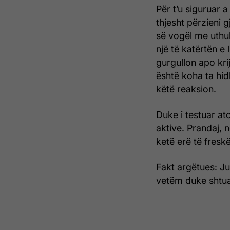
Për t’u siguruar a
thjesht përzieni 
së vogël me uthull
një të katërtën 
gurgullon apo kri
është koha ta hid
këtë reaksion.
Duke i testuar at
aktive. Prandaj, n
ketë erë të fresk
Fakt argëtues: Ju
vetëm duke shtuar