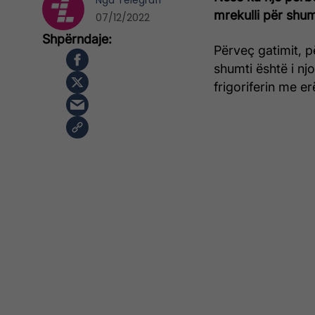
Nga
Telegrafi
mrekulli për shu
07/12/2022
Përveç gatimit, p
shumti është i nj
frigoriferin me er