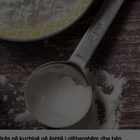
ërës në kuzhinë që është i gjithanshëm dhe bën