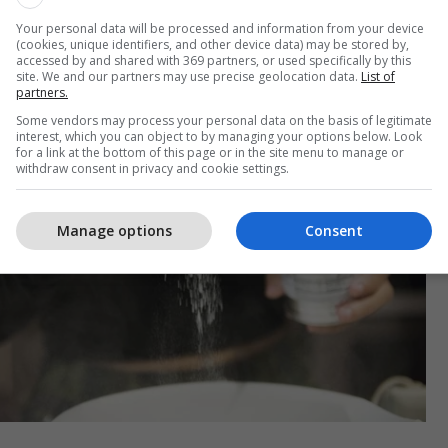
përdorimit.
Your personal data will be processed and information from your device
(cookies, unique identifiers, and other device data) may be stored by,
accessed by and shared with 369 partners, or used specifically by this
site. We and our partners may use precise geolocation data.
List of
partners.
Some vendors may process your personal data on the basis of legitimate
interest, which you can object to by managing your options below. Look
for a link at the bottom of this page or in the site menu to manage or
withdraw consent in privacy and cookie settings.
Manage options
Consent