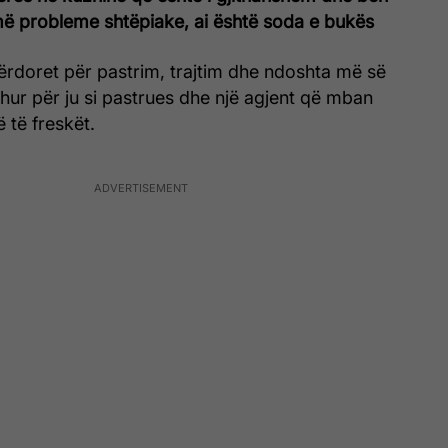
më probleme shtëpiake, ai është soda e bukës
ërdoret për pastrim, trajtim dhe ndoshta më së
ohur për ju si pastrues dhe një agjent që mban
ë të freskët.