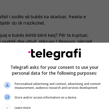
afati i sodës së bukës ka skaduar, freskia e
atjetër do të rrezikohet.
a juaj e bukës është bërë keq? Për ta kuptuar,
ë nxehtë dhe uthull, shkruan Lifesavvy, përcjell
të e shkëlqyer në parandalimin e aromave të
gorifer, sepse thith të gjitha grimcat me erë të
Telegrafi asks for your consent to use your
personal data for the following purposes:
që notojnë në të. Pra, kur ajo sodë buke më në
ë mund të ndodhë? Epo, frigoriferi me erë.
Personalised advertising and content, advertising and content
measurement, audience research and services development
 i sodës së bukës së cilës i ka kaluar afati i
 t’ju bëjë dëm nëse e konsumoni, pjekurinat tuaja
Store and/or access information on a device
lin aq të mira, andaj gjithsesi dëshironi të dini a i
Learn more