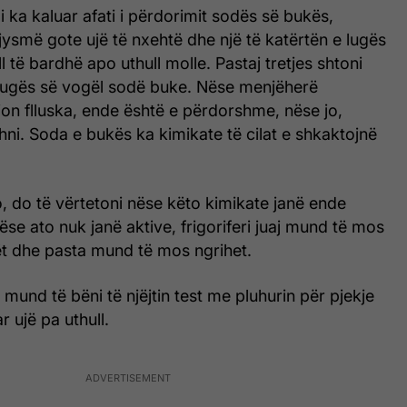
 i ka kaluar afati i përdorimit sodës së bukës,
gjysmë gote ujë të nxehtë dhe një të katërtën e lugës
 të bardhë apo uthull molle. Pastaj tretjes shtoni
e lugës së vogël sodë buke. Nëse menjëherë
jon flluska, ende është e përdorshme, nëse jo,
hni. Soda e bukës ka kimikate të cilat e shkaktojnë
o, do të vërtetoni nëse këto kimikate janë ende
ëse ato nuk janë aktive, frigoriferi juaj mund të mos
ët dhe pasta mund të mos ngrihet.
 mund të bëni të njëjtin test me pluhurin për pjekje
 ujë pa uthull.