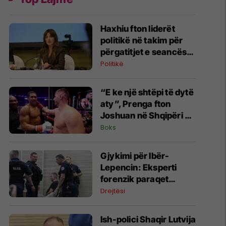
Haxhiu fton liderët
politikë në takim për
përgatitjet e seancës
konstituive të Kuvendit
Politikë
“E ke një shtëpi të dytë
aty”, Prenga fton
Joshuan në Shqipëri –
britaniku befason me
Boks
komentin
​Gjykimi për Ibër-
Lepencin: Eksperti
forenzik paraqet
gjetjet e analizës së
Drejtësi
ADN-së
Ish-polici Shaqir Lutvija