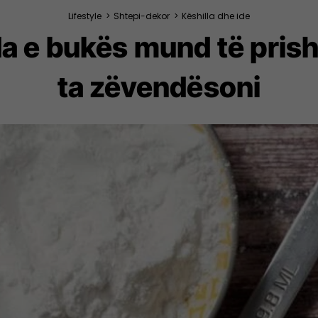
Lifestyle
>
Shtepi-dekor
>
Këshilla dhe ide
da e bukës mund të pris
ta zëvendësoni