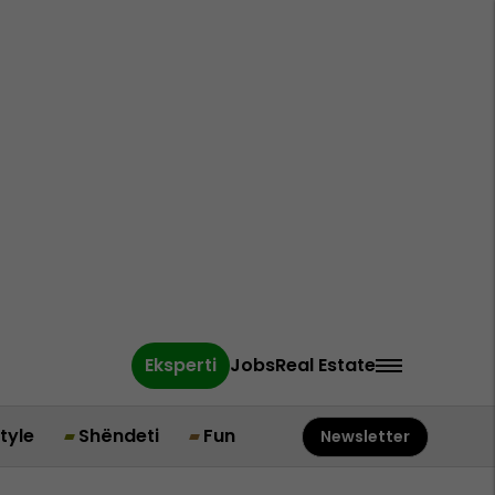
Eksperti
Jobs
Real Estate
style
Shëndeti
Fun
Newsletter