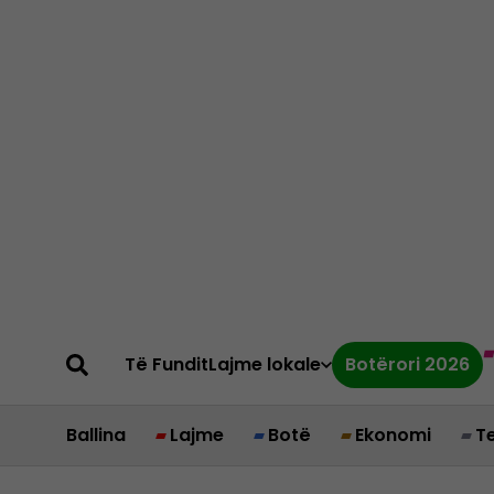
Të Fundit
Lajme lokale
Botërori 2026
Ballina
Lajme
Botë
Ekonomi
T