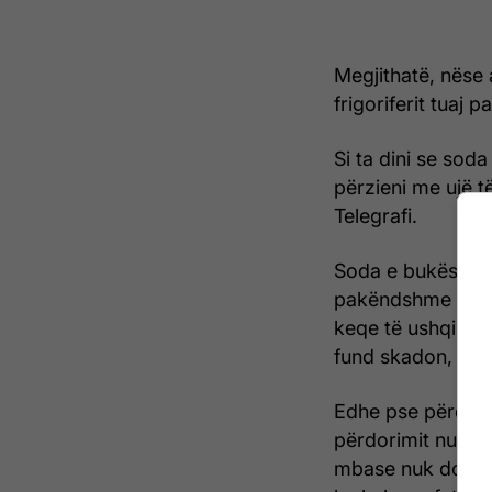
Megjithatë, nëse 
frigoriferit tuaj p
Si ta dini se sod
përzieni me ujë t
Telegrafi.
Soda e bukës ësh
pakëndshme në fri
keqe të ushqimit 
fund skadon, çfar
Edhe pse përdorimi
përdorimit nuk do
mbase nuk do të da