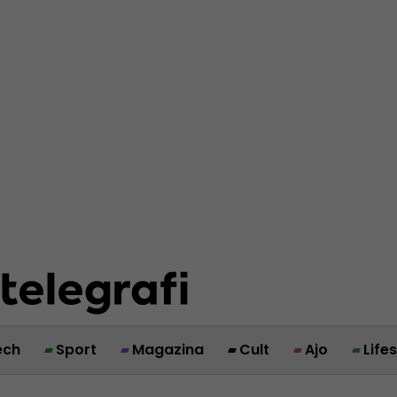
ech
Sport
Magazina
Cult
Ajo
Life