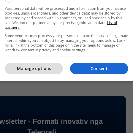
Your personal data will be processed and information from your device
tur t’i eliminoni njollat me limon, bëni përzierjen
(cookies, unique identifiers, and other device data) may be stored by,
accessed by and shared with 369 partners, or used specifically by this
uke dhe gjysmë filxhani të vogël ujë.
site. We and our partners may use precise geolocation data.
List of
partners.
uar qiteni në njollë dhe lëreni të qëndrojë 1 orë,
Some vendors may process your personal data on the basis of legitimate
interest, which you can object to by managing your options below. Look
lën.
for a link at the bottom of this page or in the site menu to manage or
withdraw consent in privacy and cookie settings.
ket, ndërkaq gardëroba juaj do të jetë e pastër dhe
fi/
Manage options
Consent