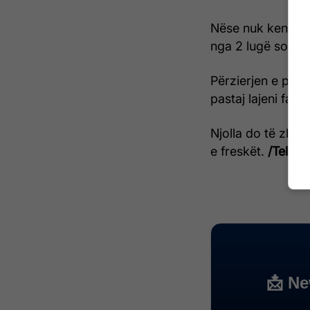
Nëse nuk keni arri
nga 2 lugë sodë b
Përzierjen e përft
pastaj lajeni fanel
Njolla do të zhdu
e freskët.
/Telegra