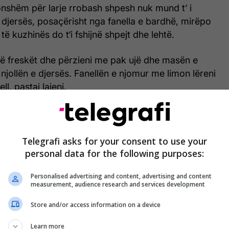
onshëm për larje rrobash shpesh nuk mund t’ i
 e djersës, posaçërisht nga fanella e bardhë, mirëpo
ë kuzhinës do t‘i fshijnë shpejt dhe lehtë.
 të freskët dhe përzieni me pak ujë dhe masën e
 njollën e djersës. Fanellën e njomur me limon lëreni
ll, pastaj lajeni.
Telegrafi asks for your consent to use your
personal data for the following purposes:
Personalised advertising and content, advertising and content
measurement, audience research and services development
Store and/or access information on a device
Learn more