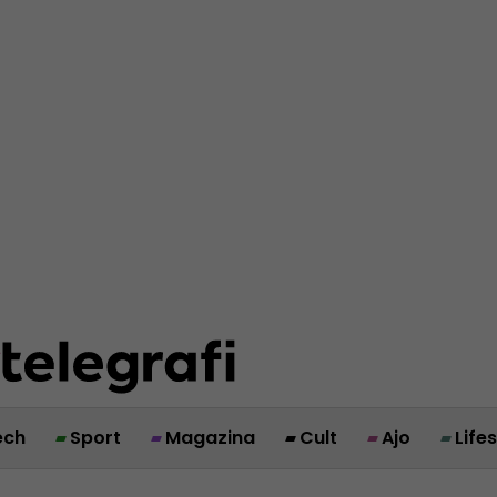
ech
Sport
Magazina
Cult
Ajo
Life