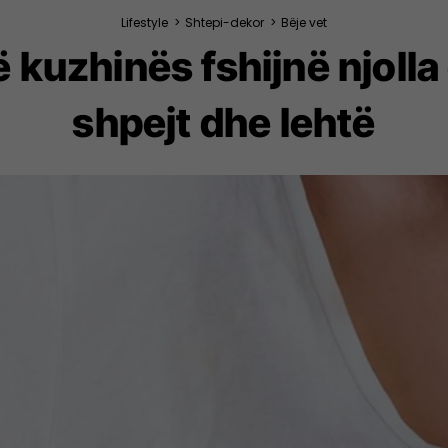
Lifestyle
>
Shtepi-dekor
>
Bëje vet
 kuzhinës fshijnë njolla 
shpejt dhe lehtë