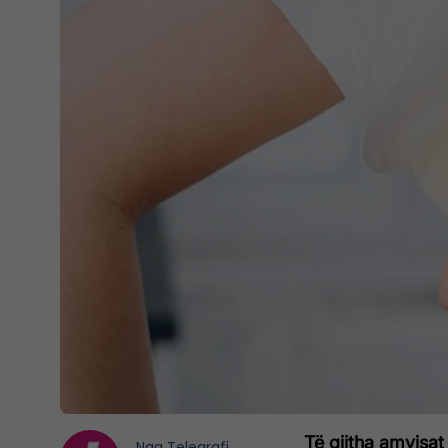
Të gjitha amvisat
Nga
Telegrafi