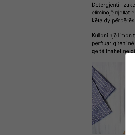
Detergjenti i zak
eliminojë njollat
këta dy përbërës t
Kulloni një limon
përftuar qiteni në
që të thahet në die