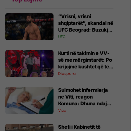
“Vrisni, vrisni
shqiptarët”, skandal në
UFC Beograd: Buzukja
u përball me thirrje
UFC
anti-shqiptare nga
tribunat
Kurti në takimin e VV-
së me mërgimtarët: Po
krijojmë kushtet që të
ktheheni në Kosovë
Diaspora
Sulmohet infermierja
në Viti, reagon
Komuna: Dhuna ndaj
stafit shëndetësor nuk
Vitia
tolerohet
Shefi i Kabinetit të