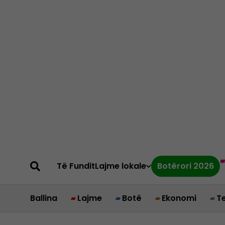
Të Fundit
Lajme lokale
Botërori 2026
Ballina
Lajme
Botë
Ekonomi
T