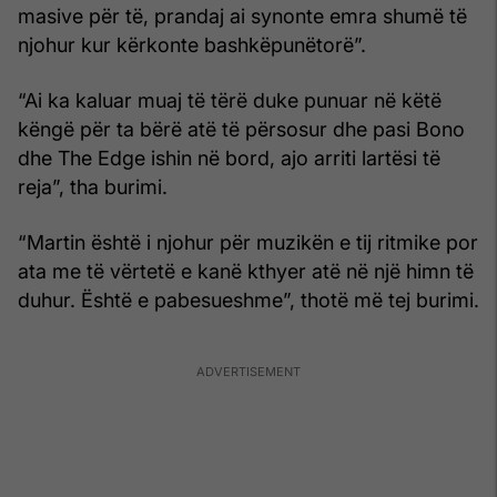
masive për të, prandaj ai synonte emra shumë të
njohur kur kërkonte bashkëpunëtorë”.
“Ai ka kaluar muaj të tërë duke punuar në këtë
këngë për ta bërë atë të përsosur dhe pasi Bono
dhe The Edge ishin në bord, ajo arriti lartësi të
reja”, tha burimi.
“Martin është i njohur për muzikën e tij ritmike por
ata me të vërtetë e kanë kthyer atë në një himn të
duhur. Është e pabesueshme”, thotë më tej burimi.