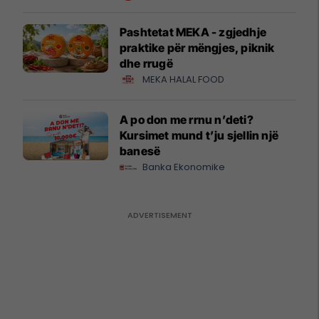
Pashtetat MEKA - zgjedhje
praktike për mëngjes, piknik
dhe rrugë
MEKA HALAL FOOD
A po don me rrnu n’deti?
Kursimet mund t’ju sjellin një
banesë
Banka Ekonomike