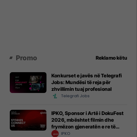
Promo
Reklamo këtu
Konkurset e javës në Telegrafi
Jobs: Mundësi të reja për
zhvillimin tuaj profesional
Telegrafi Jobs
IPKO, Sponsor i Artë i DokuFest
2026, mbështet filmin dhe
frymëzon gjeneratën e re të
krijuesve
IPKO