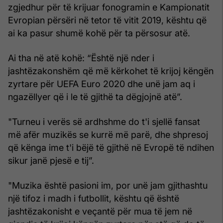
zgjedhur për të krijuar fonogramin e Kampionatit
Evropian përsëri në tetor të vitit 2019, kështu që
ai ka pasur shumë kohë për ta përsosur atë.
Ai tha në atë kohë: “Është një nder i
jashtëzakonshëm që më kërkohet të krijoj këngën
zyrtare për UEFA Euro 2020 dhe unë jam aq i
ngazëllyer që i le të gjithë ta dëgjojnë atë”.
"Turneu i verës së ardhshme do t'i sjellë fansat
më afër muzikës se kurrë më parë, dhe shpresoj
që kënga ime t'i bëjë të gjithë në Evropë të ndihen
sikur janë pjesë e tij”.
"Muzika është pasioni im, por unë jam gjithashtu
një tifoz i madh i futbollit, kështu që është
jashtëzakonisht e veçantë për mua të jem në