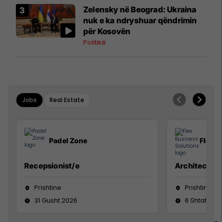
Zelensky në Beograd: Ukraina
nuk e ka ndryshuar qëndrimin
për Kosovën
Politikë
Jobs
Real Estate
Padel Zone
Flex B
Recepsionist/e
Architect
Prishtine
Prishtinë
31 Gusht 2026
6 Shtator 2