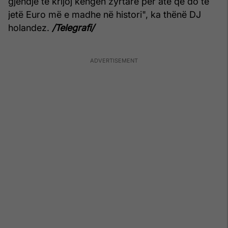
gjendje të krijoj këngën zyrtare për atë që do të
jetë Euro më e madhe në histori", ka thënë DJ
holandez.
/Telegrafi/