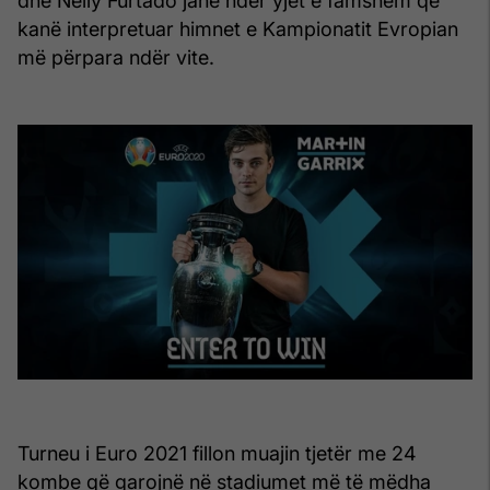
dhe Nelly Furtado janë ndër yjet e famshëm që
kanë interpretuar himnet e Kampionatit Evropian
më përpara ndër vite.
Turneu i Euro 2021 fillon muajin tjetër me 24
kombe që garojnë në stadiumet më të mëdha