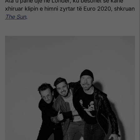
Ata u panë dje në Londër, ku besohet se kanë
xhiruar klipin e himni zyrtar të Euro 2020, shkruan
The Sun
.