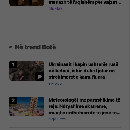
mesazh të fuqishëm për vajzat
dhe gratë
Muzikë
Në trend Botë
Ukrainasit i kapin ushtarët rusë
në befasi, ishin duke fjetur në
strehimoret e kamufluara
Evropa
Meteorologët me parashikime të
reja: Ndryshime ekstreme,
muajt e ardhshëm do të jenë të
pazakontë
Nga Bota