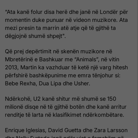
“Ata kanë folur disa herë dhe janë në Londër për
momentin duke punuar në videon muzikore. Ata
mezi presin ta marrin atë atje që të gjithë ta
dëgjojnë shumë shpejt".
Që prej depërtimit në skenën muzikore në
Mbretërinë e Bashkuar me “Animals”, në vitin
2013, Martin ka vazhduar të ketë një varg hitesh
përfshirë bashkëpunime me emra tënjohur si:
Bebe Rexha, Dua Lipa dhe Usher.
Ndërkohë, U2 kanë shitur më shumë se 150
milionë disqe në të gjithë botën dhe kanë arritur
renditje të larta në klasifikimet ndërkombëtare.
Enrique Iglesias, David Guetta dhe Zara Larsson