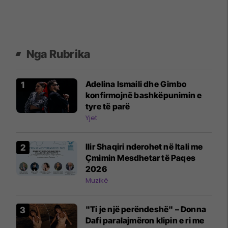
Nga Rubrika
Adelina Ismaili dhe Gimbo
konfirmojnë bashkëpunimin e
tyre të parë
Yjet
Ilir Shaqiri nderohet në Itali me
Çmimin Mesdhetar të Paqes
2026
Muzikë
"Ti je një perëndeshë" – Donna
Dafi paralajmëron klipin e ri me