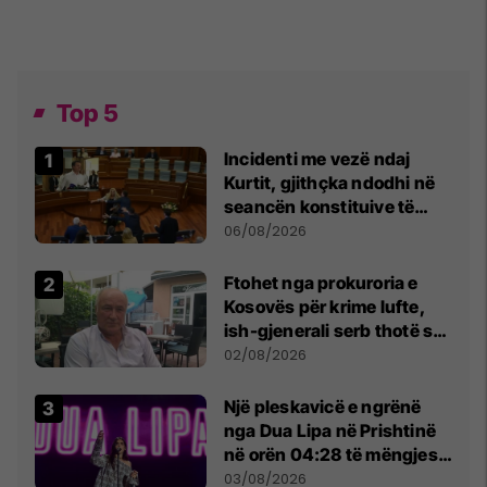
Top 5
Incidenti me vezë ndaj
Kurtit, gjithçka ndodhi në
seancën konstituive të
Kuvendit
06/08/2026
Ftohet nga prokuroria e
Kosovës për krime lufte,
ish-gjenerali serb thotë se
dikush e tradhtoi në
02/08/2026
Beograd
Një pleskavicë e ngrënë
nga Dua Lipa në Prishtinë
në orën 04:28 të mëngjesit
- dhe bota digjitale serbe
03/08/2026