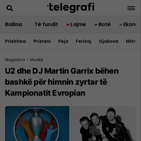
Ballina
Të fundit
Lajme
Botë
Ekono
Prishtina
Prizreni
Peja
Ferizaj
Gjakova
Mitrov
Magazina
>
Muzikë
U2 dhe DJ Martin Garrix bëhen
bashkë për himnin zyrtar të
Kampionatit Evropian