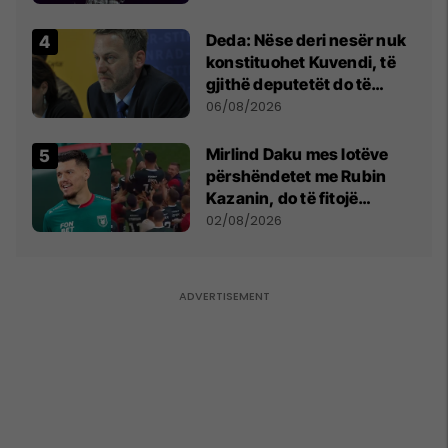
shpall gjendjen e luftës
Deda: Nëse deri nesër nuk
konstituohet Kuvendi, të
gjithë deputetët do të
bëjnë shkelje të rëndë
06/08/2026
kushtetuese
Mirlind Daku mes lotëve
përshëndetet me Rubin
Kazanin, do të fitojë
miliona te Spartak Moska
02/08/2026