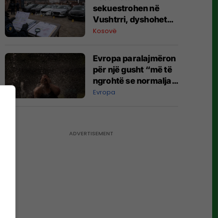
sekuestrohen në
Vushtrri, dyshohet
për dokumente të
Kosovë
falsifikuara gjatë
importit nga Korea e
Evropa paralajmëron
Jugut
për një gusht “më të
ngrohtë se normalja”,
çfarë po shkakton
Evropa
temperatura të larta?