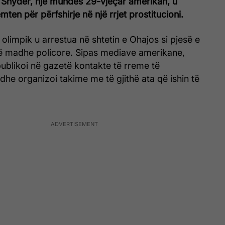
 Snyder, një mundës 29-vjeçar amerikan, u
mten për përfshirje në një rrjet prostitucioni.
ë olimpik u arrestua në shtetin e Ohajos si pjesë e
 të madhe policore. Sipas mediave amerikane,
 publikoi në gazetë kontakte të rreme të
he organizoi takime me të gjithë ata që ishin të