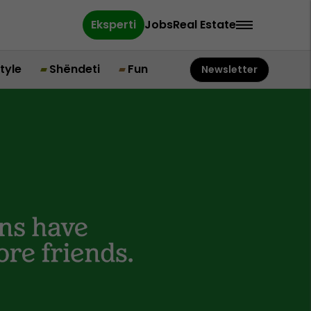
Eksperti
Jobs
Real Estate
style
Shëndeti
Fun
Newsletter