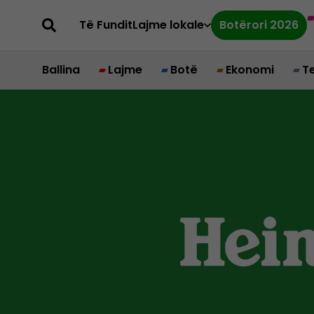
Të Fundit
Lajme lokale
Botërori 2026
Ballina
Lajme
Botë
Ekonomi
T