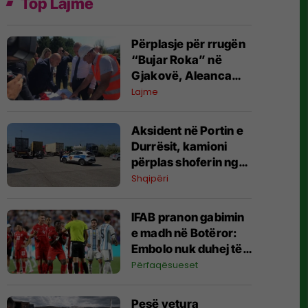
Top Lajme
Përplasje për rrugën
“Bujar Roka” në
Gjakovë, Aleanca
akuzon VV-në për
Lajme
përvetësim të
projektit
Aksident në Portin e
Durrësit, kamioni
përplas shoferin nga
Kosova - dërgohet
Shqipëri
me urgjencë në spital
IFAB pranon gabimin
e madh në Botëror:
Embolo nuk duhej të
merrte kartonin e
Përfaqësueset
dytë ndaj Argjentinës
Pesë vetura