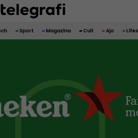
ech
Sport
Magazina
Cult
Ajo
Life