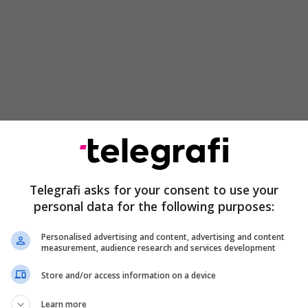
Telegrafi asks for your consent to use your
personal data for the following purposes:
ë nga 16 burrat që ranë në kurthin e tyre. Ai iu
 prej reklamave dhe caktoi një takim në një hotel,
Personalised advertising and content, advertising and content
 para në dorë, duke kërkuar seks oral. Ai u
measurement, audience research and services development
herë dhe pas fundjavës u lirua për t’u mbrojtur në
Store and/or access information on a device
të dalë në gjykatë më 19 maj.
Learn more