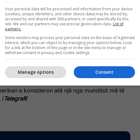
ë publikuar një video nga arrestimi. Kamera e
Your personal data will be processed and information from your device
hyrjen në dhomën e hotelit, ku Snyder ishte me
(cookies, unique identifiers, and other device data) may be stored by,
ur, gjë që është censuruar në video, të cilën mund
accessed by and shared with 369 partners, or used specifically by this
site. We and our partners may use precise geolocation data.
List of
artë. Snyder qëndroi i qetë dhe u identifikua para
partners.
a e prangosi dhe e nxori jashtë dhomës.
Some vendors may process your personal data on the basis of legitimate
interest, which you can object to by managing your options below. Look
for a link at the bottom of this page or in the site menu to manage or
daljen e artë në Lojërat Olimpike të Parisit vitin e
withdraw consent in privacy and cookie settings.
aljen e argjendtë në Tokio në vitin 2021.
Manage options
Consent
fitoi shtatë medalje në kampionate botërore, dhe
in e Ohajos ai ishte kampion kombëtar tre herë,
erikan e konsideron atë një nga mundësit më të
 /
Telegrafi
/