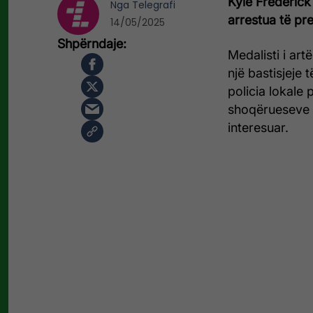
Kyle Frederick
Nga
Telegrafi
arrestua të pre
14/05/2025
Medalisti i art
një bastisjeje
policia lokale
shoqërueseve d
interesuar.