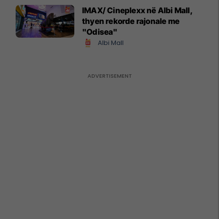
IMAX/ Cineplexx në Albi Mall,
thyen rekorde rajonale me
"Odisea"
Albi Mall