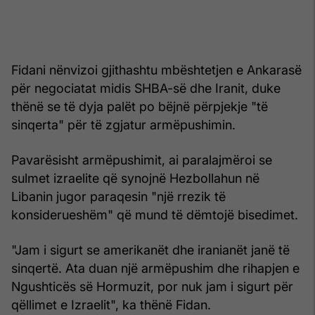
Fidani nënvizoi gjithashtu mbështetjen e Ankarasë
për negociatat midis SHBA-së dhe Iranit, duke
thënë se të dyja palët po bëjnë përpjekje "të
sinqerta" për të zgjatur armëpushimin.
Pavarësisht armëpushimit, ai paralajmëroi se
sulmet izraelite që synojnë Hezbollahun në
Libanin jugor paraqesin "një rrezik të
konsiderueshëm" që mund të dëmtojë bisedimet.
"Jam i sigurt se amerikanët dhe iranianët janë të
sinqertë. Ata duan një armëpushim dhe rihapjen e
Ngushticës së Hormuzit, por nuk jam i sigurt për
qëllimet e Izraelit", ka thënë Fidan.