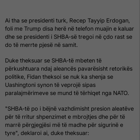
Ai tha se presidenti turk, Recep Tayyip Erdogan,
foli me Trump disa herë në telefon muajin e kaluar
dhe se presidenti i SHBA-së tregoi në çdo rast se
do të merrte pjesë në samit.
Duke theksuar se SHBA-të mbeten të
përkushtuara ndaj aleancës pavarësisht retorikës
politike, Fidan theksoi se nuk ka shenja se
Uashingtoni synon të veprojë sipas
paralajmërimeve se mund të tërhiqet nga NATO.
"SHBA-të po i bëjnë vazhdimisht presion aleatëve
për të rritur shpenzimet e mbrojtjes dhe për të
marrë përgjegjësi më të madhe për sigurinë e
tyre", deklaroi ai, duke theksuar: