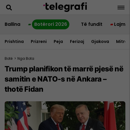
Ballina
Botërori 2026
Të fundit
Lajme
Prishtina
Prizreni
Peja
Ferizaj
Gjakova
Mitrov
Botë
>
Nga Bota
Trump planifikon të marrë pjesë në
samitin e NATO-s në Ankara –
thotë Fidan