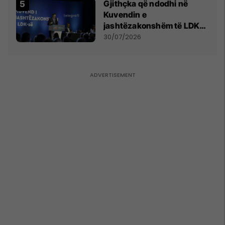
Gjithçka që ndodhi në
Kuvendin e
jashtëzakonshëm të LDK-
së
30/07/2026