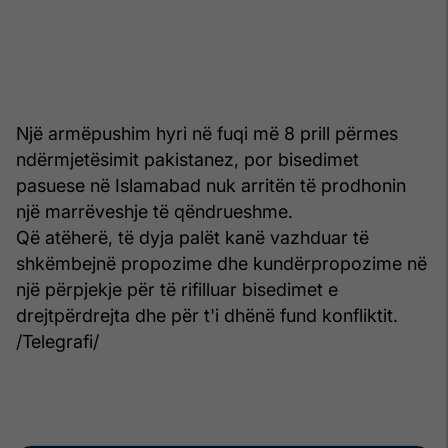
Një armëpushim hyri në fuqi më 8 prill përmes
ndërmjetësimit pakistanez, por bisedimet
pasuese në Islamabad nuk arritën të prodhonin
një marrëveshje të qëndrueshme.
Që atëherë, të dyja palët kanë vazhduar të
shkëmbejnë propozime dhe kundërpropozime në
një përpjekje për të rifilluar bisedimet e
drejtpërdrejta dhe për t'i dhënë fund konfliktit.
/Telegrafi/