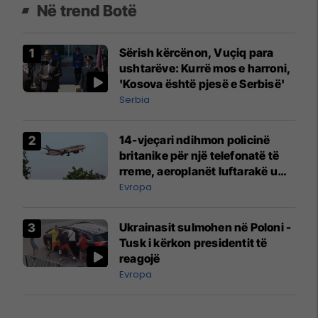
Në trend Botë
Sërish kërcënon, Vuçiq para
ushtarëve: Kurrë mos e harroni,
'Kosova është pjesë e Serbisë'
Serbia
14-vjeçari ndihmon policinë
britanike për një telefonatë të
rreme, aeroplanët luftarakë u
ngritën në ajër për të
Evropa
interceptuar fluturaken e Qatar
Airways që po shkonte drejt
Ukrainasit sulmohen në Poloni -
Mançesterit
Tusk i kërkon presidentit të
reagojë
Evropa