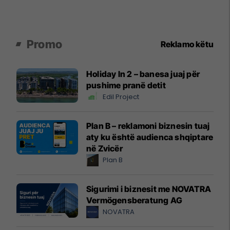
Promo
Reklamo këtu
Holiday In 2 – banesa juaj për
pushime pranë detit
Edil Project
Plan B – reklamoni biznesin tuaj
aty ku është audienca shqiptare
në Zvicër
Plan B
Sigurimi i biznesit me NOVATRA
Vermögensberatung AG
NOVATRA