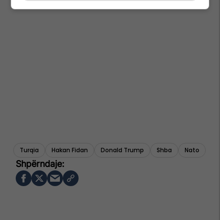
Turqia
Hakan Fidan
Donald Trump
Shba
Nato