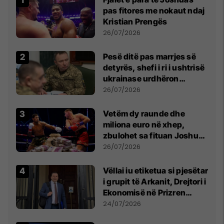
pas fitores me nokaut ndaj
Kristian Prengës
26/07/2026
Pesë ditë pas marrjes së
detyrës, shefi i ri i ushtrisë
ukrainase urdhëron
kontroll të madh
26/07/2026
Vetëm dy raunde dhe
miliona euro në xhep,
zbulohet sa fituan Joshua
e Prenga
26/07/2026
Vëllai iu etiketua si pjesëtar
i grupit të Arkanit, Drejtori i
Ekonomisë në Prizren
mohon pretendimet
24/07/2026