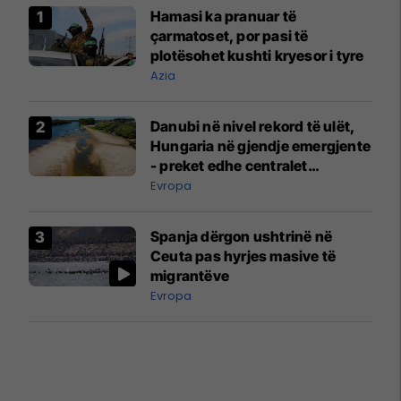
Hamasi ka pranuar të
çarmatoset, por pasi të
plotësohet kushti kryesor i tyre
Azia
Danubi në nivel rekord të ulët,
Hungaria në gjendje emergjente
- preket edhe centralet
bërthamore
Evropa
Spanja dërgon ushtrinë në
Ceuta pas hyrjes masive të
migrantëve
Evropa