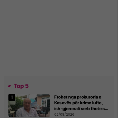
Top 5
Ftohet nga prokuroria e
Kosovës për krime lufte,
ish-gjenerali serb thotë se
dikush e tradhtoi në
02/08/2026