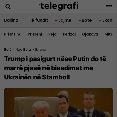
Ballina
Të fundit
Lajme
Botë
Ekono
Prishtina
Prizreni
Peja
Ferizaj
Gjakova
Mitrov
Botë
>
Nga Bota
>
Evropa
Trump i pasigurt nëse Putin do të
marrë pjesë në bisedimet me
Ukrainën në Stamboll