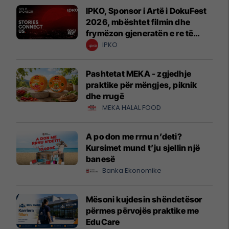
IPKO, Sponsor i Artë i DokuFest
2026, mbështet filmin dhe
frymëzon gjeneratën e re të
krijuesve
IPKO
Pashtetat MEKA - zgjedhje
praktike për mëngjes, piknik
dhe rrugë
MEKA HALAL FOOD
A po don me rrnu n’deti?
Kursimet mund t’ju sjellin një
banesë
Banka Ekonomike
Mësoni kujdesin shëndetësor
përmes përvojës praktike me
EduCare