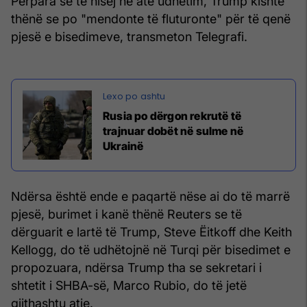
Përpara se të nisej në atë udhëtim, Trump kishte
thënë se po "mendonte të fluturonte" për të qenë
pjesë e bisedimeve, transmeton Telegrafi.
Rusia po dërgon rekrutë të
trajnuar dobët në sulme në
Ukrainë
Ndërsa është ende e paqartë nëse ai do të marrë
pjesë, burimet i kanë thënë Reuters se të
dërguarit e lartë të Trump, Steve Ëitkoff dhe Keith
Kellogg, do të udhëtojnë në Turqi për bisedimet e
propozuara, ndërsa Trump tha se sekretari i
shtetit i SHBA-së, Marco Rubio, do të jetë
gjithashtu atje.