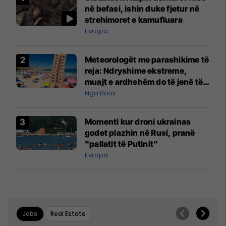
në befasi, ishin duke fjetur në
strehimoret e kamufluara
Evropa
Meteorologët me parashikime të
reja: Ndryshime ekstreme,
muajt e ardhshëm do të jenë të
pazakontë
Nga Bota
Momenti kur droni ukrainas
godet plazhin në Rusi, pranë
"pallatit të Putinit"
Evropa
Jobs
Real Estate