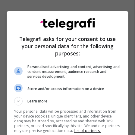
Telegrafi asks for your consent to use
Vladimir Putin
Shba
Stamboll
Ukraina
Rusia
your personal data for the following
Donald Trump
Kriza Në Ukrainë
Turqia
purposes:
Personalised advertising and content, advertising and
content measurement, audience research and
services development
Store and/or access information on a device
Learn more
Your personal data will be processed and information from
your device (cookies, unique identifiers, and other device
data) may be stored by, accessed by and shared with 369
partners, or used specifically by this site. We and our partners
may use precise geolocation data.
List of partners.