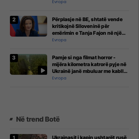
Evropa
Përplasje në BE, shtatë vende
kritikojnë Slloveninë për
emërimin e Tanja Fajon në një
post të lartë
Evropa
Pamje si nga filmat horror -
mijëra kilometra katrorë pyje në
Ukrainë janë mbuluar me kabllo
optike
Evropa
Në trend Botë
Ukrainasit i kapin ushtarët rusë