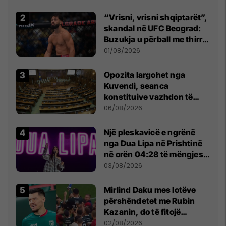
Beograd
“Vrisni, vrisni shqiptarët”,
skandal në UFC Beograd:
Buzukja u përball me thirrje
anti-shqiptare nga
01/08/2026
tribunat
Opozita largohet nga
Kuvendi, seanca
konstituive vazhdon të
shtunën në orën 11:00
06/08/2026
Një pleskavicë e ngrënë
nga Dua Lipa në Prishtinë
në orën 04:28 të mëngjesit
- dhe bota digjitale serbe
03/08/2026
shpall gjendjen e luftës
Mirlind Daku mes lotëve
përshëndetet me Rubin
Kazanin, do të fitojë
miliona te Spartak Moska
02/08/2026