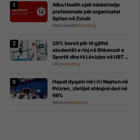
Alba Health sjell mbështetje
profesionale për organizatat
Spitex në Zvicër
Alba Health
Marketing
20% bursë për të gjithë
studentët e rinj në Shkencat e
Sportit dhe të Lëvizjes në UBT –
vendet janë të limituara
UBT
Marketing
Hapet dyqani më i ri i Neptun në
Prizren, zbritjet shkojnë deri në
69%
Neptun
Marketing