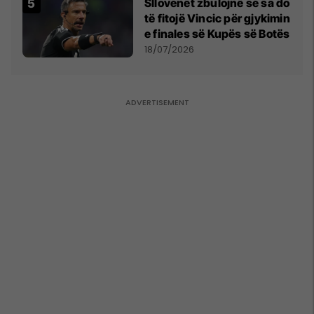
Sllovenët zbulojnë se sa do
të fitojë Vincic për gjykimin
e finales së Kupës së Botës
18/07/2026