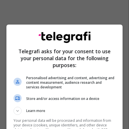
Telegrafi asks for your consent to use
your personal data for the following
purposes:
Automjete Kia
Kia
Klienti
Lokacion Ideal
Pervoja
Prishtina Mall
Personalised advertising and content, advertising and
content measurement, audience research and
services development
Store and/or access information on a device
Learn more
Your personal data will be processed and information from
your device (cookies, unique identifiers, and other device