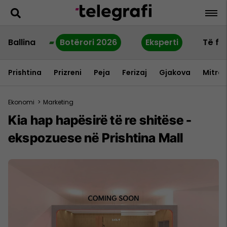
Ballina
Botërori 2026
Eksperti
Të fu
Prishtina
Prizreni
Peja
Ferizaj
Gjakova
Mitrov
Ekonomi
>
Marketing
Kia hap hapësirë të re shitëse -
ekspozuese në Prishtina Mall