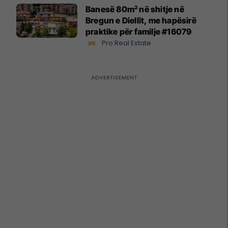
Banesë 80m² në shitje në
Bregun e Diellit, me hapësirë
praktike për familje #16079
Pro Real Estate