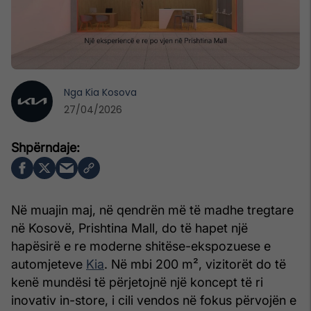
Nga
Kia Kosova
27/04/2026
Në muajin maj, në qendrën më të madhe tregtare
në Kosovë, Prishtina Mall, do të hapet një
hapësirë e re moderne shitëse-ekspozuese e
automjeteve
Kia
. Në mbi 200 m², vizitorët do të
kenë mundësi të përjetojnë një koncept të ri
inovativ in-store, i cili vendos në fokus përvojën e