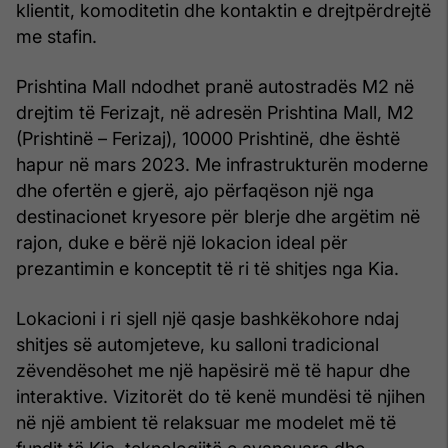
klientit, komoditetin dhe kontaktin e drejtpërdrejtë
me stafin.
Prishtina Mall ndodhet pranë autostradës M2 në
drejtim të Ferizajt, në adresën Prishtina Mall, M2
(Prishtinë – Ferizaj), 10000 Prishtinë, dhe është
hapur në mars 2023. Me infrastrukturën moderne
dhe ofertën e gjerë, ajo përfaqëson një nga
destinacionet kryesore për blerje dhe argëtim në
rajon, duke e bërë një lokacion ideal për
prezantimin e konceptit të ri të shitjes nga Kia.
Lokacioni i ri sjell një qasje bashkëkohore ndaj
shitjes së automjeteve, ku salloni tradicional
zëvendësohet me një hapësirë më të hapur dhe
interaktive. Vizitorët do të kenë mundësi të njihen
në një ambient të relaksuar me modelet më të