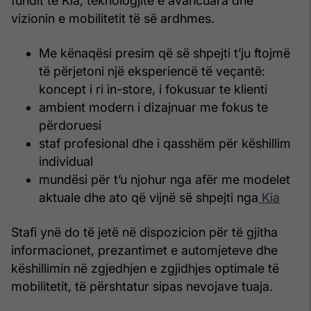
fundit të Kia, teknologjitë e avancuara dhe
vizionin e mobilitetit të së ardhmes.
Me kënaqësi presim që së shpejti t’ju ftojmë
të përjetoni një eksperiencë të veçantë:
koncept i ri in-store, i fokusuar te klienti
ambient modern i dizajnuar me fokus te
përdoruesi
staf profesional dhe i qasshëm për këshillim
individual
mundësi për t’u njohur nga afër me modelet
aktuale dhe ato që vijnë së shpejti nga
Kia
Stafi ynë do të jetë në dispozicion për të gjitha
informacionet, prezantimet e automjeteve dhe
këshillimin në zgjedhjen e zgjidhjes optimale të
mobilitetit, të përshtatur sipas nevojave tuaja.