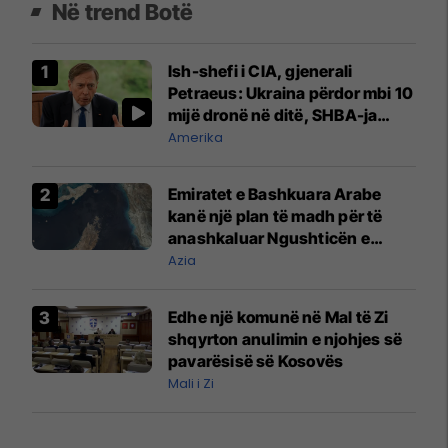
Në trend Botë
Ish-shefi i CIA, gjenerali
Petraeus: Ukraina përdor mbi 10
mijë dronë në ditë, SHBA-ja
mbetet shumë prapa në
Amerika
prodhim
Emiratet e Bashkuara Arabe
kanë një plan të madh për të
anashkaluar Ngushticën e
Hormuzit
Azia
Edhe një komunë në Mal të Zi
shqyrton anulimin e njohjes së
pavarësisë së Kosovës
Mali i Zi