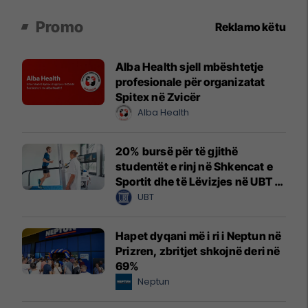
Promo
Reklamo këtu
Alba Health sjell mbështetje
profesionale për organizatat
Spitex në Zvicër
Alba Health
20% bursë për të gjithë
studentët e rinj në Shkencat e
Sportit dhe të Lëvizjes në UBT –
vendet janë të limituara
UBT
Hapet dyqani më i ri i Neptun në
Prizren, zbritjet shkojnë deri në
69%
Neptun