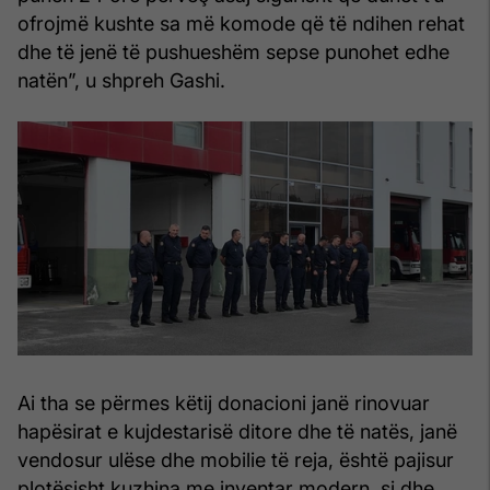
ofrojmë kushte sa më komode që të ndihen rehat
dhe të jenë të pushueshëm sepse punohet edhe
natën”, u shpreh Gashi.
Ai tha se përmes këtij donacioni janë rinovuar
hapësirat e kujdestarisë ditore dhe të natës, janë
vendosur ulëse dhe mobilie të reja, është pajisur
plotësisht kuzhina me inventar modern, si dhe