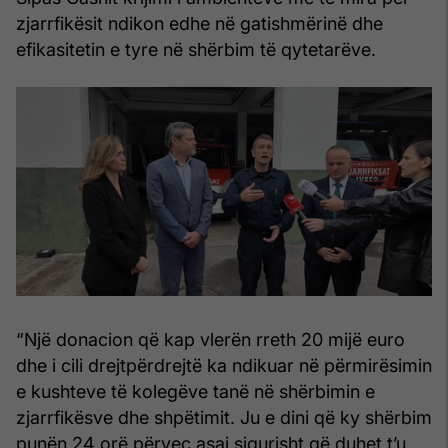
zjarrfikësit ndikon edhe në gatishmërinë dhe
efikasitetin e tyre në shërbim të qytetarëve.
“Një donacion që kap vlerën rreth 20 mijë euro
dhe i cili drejtpërdrejtë ka ndikuar në përmirësimin
e kushteve të kolegëve tanë në shërbimin e
zjarrfikësve dhe shpëtimit. Ju e dini që ky shërbim
punën 24 orë përveç asaj sigurisht që duhet t’u