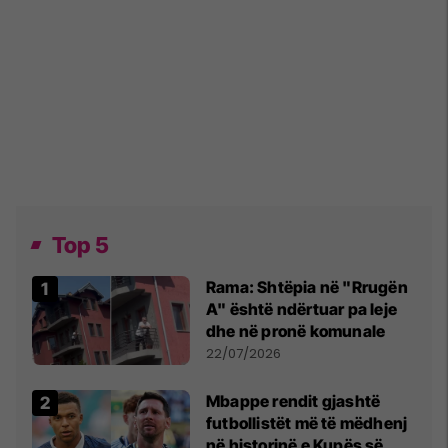
Top 5
Rama: Shtëpia në "Rrugën
A" është ndërtuar pa leje
dhe në pronë komunale
22/07/2026
Mbappe rendit gjashtë
futbollistët më të mëdhenj
në historinë e Kupës së