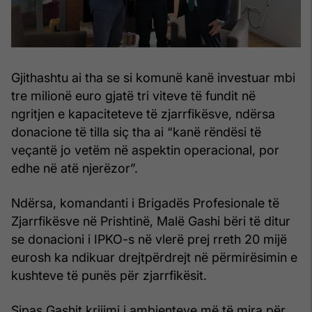
Gjithashtu ai tha se si komunë kanë investuar mbi
tre milionë euro gjatë tri viteve të fundit në
ngritjen e kapaciteteve të zjarrfikësve, ndërsa
donacione të tilla siç tha ai “kanë rëndësi të
veçantë jo vetëm në aspektin operacional, por
edhe në atë njerëzor”.
Ndërsa, komandanti i Brigadës Profesionale të
Zjarrfikësve në Prishtinë, Malë Gashi bëri të ditur
se donacioni i IPKO-s në vlerë prej rreth 20 mijë
eurosh ka ndikuar drejtpërdrejt në përmirësimin e
kushteve të punës për zjarrfikësit.
Sipas Gashit krijimi i ambienteve më të mira për