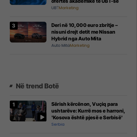
ofertës akademike të UBT-së
UBT
Marketing
Deri në 10,000 euro zbritje –
nisuni drejt detit me Nissan
Hybrid nga Auto Mita
Auto Mita
Marketing
Në trend Botë
Sërish kërcënon, Vuçiq para
ushtarëve: Kurrë mos e harroni,
'Kosova është pjesë e Serbisë'
Serbia