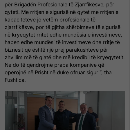
për Brigadën Profesionale të Zjarrfikësve, për
qyteti. Me rritjen e sigurisë në qytet me rritjen e
kapaciteteve jo vetëm profesionale të
zjarrfikësve, por të gjitha shërbimeve të sigurisë
në kryeqytet rritet edhe mundësia e investimeve,
hapen edhe mundësi të investimeve dhe rritje të
biznesit që është një prej parakushteve për
zhvillim më të gjatë dhe më kredibil të kryeqytetit.
Ne do të qëndrojmë prapa kompanive që
operojnë në Prishtinë duke ofruar siguri”, tha
Fushtica.