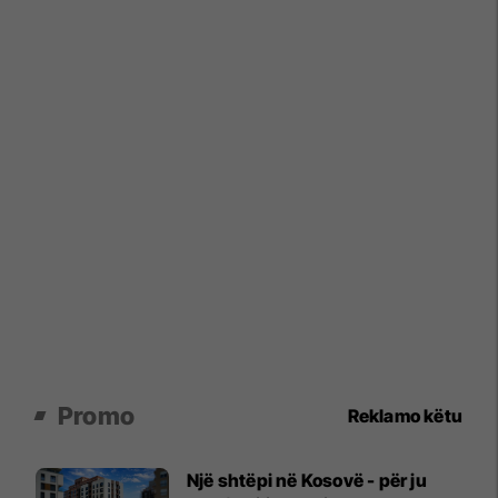
Promo
Reklamo këtu
Një shtëpi në Kosovë - për ju