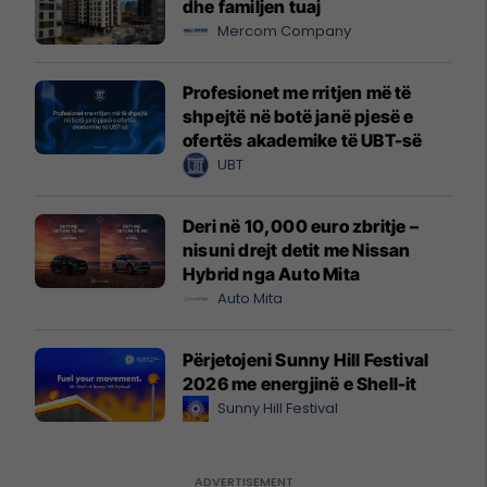
dhe familjen tuaj
Mercom Company
Profesionet me rritjen më të
shpejtë në botë janë pjesë e
ofertës akademike të UBT-së
UBT
Deri në 10,000 euro zbritje –
nisuni drejt detit me Nissan
Hybrid nga Auto Mita
Auto Mita
Përjetojeni Sunny Hill Festival
2026 me energjinë e Shell-it
Sunny Hill Festival