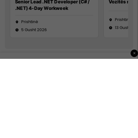
Senior Lead .NET Developer (C# /
Vozitës me K
.NET) 4-Day Workweek
Prishtinë
Prishtinë
13 Gusht 20
5 Gusht 2026
×