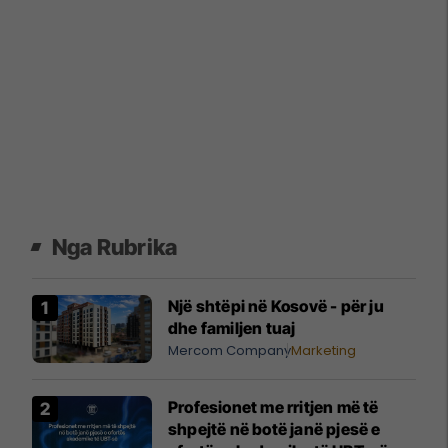
Nga Rubrika
Një shtëpi në Kosovë - për ju
dhe familjen tuaj
Mercom Company
Marketing
Profesionet me rritjen më të
shpejtë në botë janë pjesë e