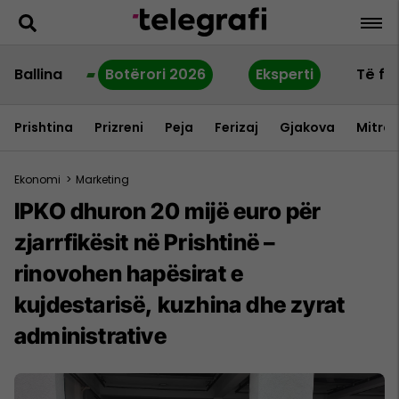
Ballina
Botërori 2026
Eksperti
Të fu
Prishtina
Prizreni
Peja
Ferizaj
Gjakova
Mitrov
Ekonomi
>
Marketing
IPKO dhuron 20 mijë euro për
zjarrfikësit në Prishtinë –
rinovohen hapësirat e
kujdestarisë, kuzhina dhe zyrat
administrative