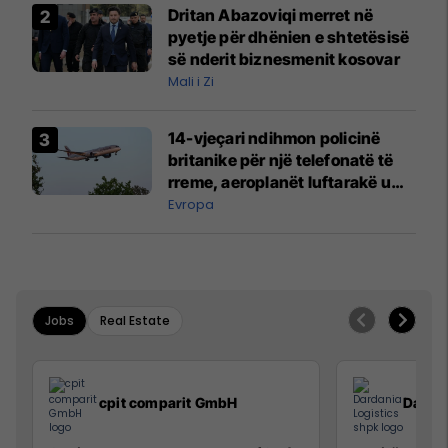
Dritan Abazoviqi merret në
pyetje për dhënien e shtetësisë
së nderit biznesmenit kosovar
Mali i Zi
14-vjeçari ndihmon policinë
britanike për një telefonatë të
rreme, aeroplanët luftarakë u
ngritën në ajër për të
Evropa
interceptuar fluturaken e Qatar
Airways që po shkonte drejt
Mançesterit
Jobs
Real Estate
cpit comparit GmbH
Dardan