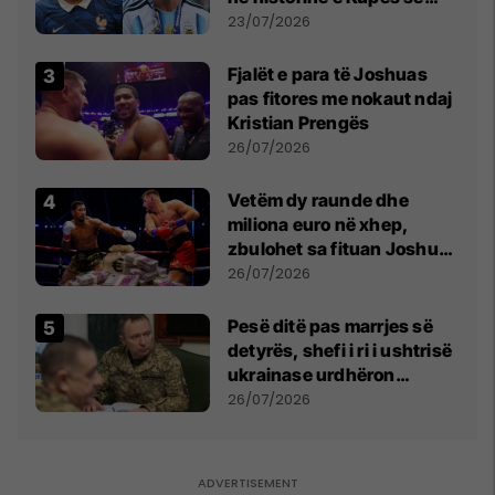
Botës, Messi mbetet i dyti
23/07/2026
Fjalët e para të Joshuas
pas fitores me nokaut ndaj
Kristian Prengës
26/07/2026
Vetëm dy raunde dhe
miliona euro në xhep,
zbulohet sa fituan Joshua
e Prenga
26/07/2026
Pesë ditë pas marrjes së
detyrës, shefi i ri i ushtrisë
ukrainase urdhëron
kontroll të madh
26/07/2026