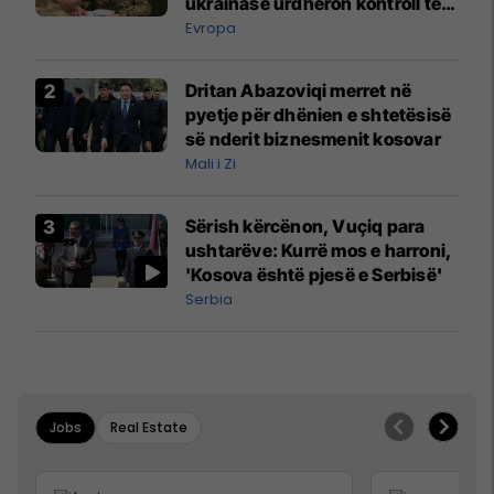
ukrainase urdhëron kontroll të
madh
Evropa
Dritan Abazoviqi merret në
pyetje për dhënien e shtetësisë
së nderit biznesmenit kosovar
Mali i Zi
Sërish kërcënon, Vuçiq para
ushtarëve: Kurrë mos e harroni,
'Kosova është pjesë e Serbisë'
Serbia
Jobs
Real Estate