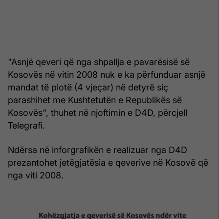
"Asnjë qeveri që nga shpallja e pavarësisë së
Kosovës në vitin 2008 nuk e ka përfunduar asnjë
mandat të plotë (4 vjeçar) në detyrë siç
parashihet me Kushtetutën e Republikës së
Kosovës", thuhet në njoftimin e D4D, përcjell
Telegrafi.
Ndërsa në inforgrafikën e realizuar nga D4D
prezantohet jetëgjatësia e qeverive në Kosovë që
nga viti 2008.