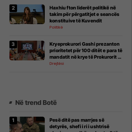
Haxhiu fton liderët politikë në
takim për përgatitjet e seancës
konstituive të Kuvendit
Politikë
Kryeprokurori Gashi prezanton
prioritetet për 100 ditët e para të
mandatit në krye të Prokurorit të
Shtetit
Drejtësi
Në trend Botë
Pesë ditë pas marrjes së
detyrës, shefi i ri i ushtrisë