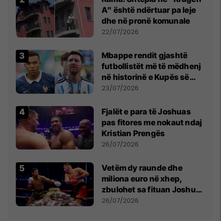
A" është ndërtuar pa leje
dhe në pronë komunale
22/07/2026
Mbappe rendit gjashtë
futbollistët më të mëdhenj
në historinë e Kupës së
Botës, Messi mbetet i dyti
23/07/2026
Fjalët e para të Joshuas
pas fitores me nokaut ndaj
Kristian Prengës
26/07/2026
Vetëm dy raunde dhe
miliona euro në xhep,
zbulohet sa fituan Joshua
e Prenga
26/07/2026