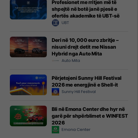
Profesionet me rritjen më të
shpejtë në botë janë pjesë e
ofertës akademike të UBT-së
UBT
Deri në 10,000 euro zbritje –
nisuni drejt detit me Nissan
Hybrid nga Auto Mita
Auto Mita
Përjetojeni Sunny Hill Festival
2026 me energjinë e Shell-it
Sunny Hill Festival
Bli në Emona Center dhe hyr në
garë për shpërblimet e WINFEST
2026
Emona Center