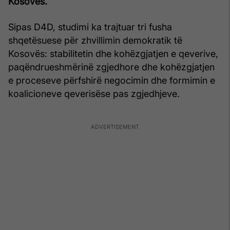
Kosovës.
Sipas D4D, studimi ka trajtuar tri fusha
shqetësuese për zhvillimin demokratik të
Kosovës: stabilitetin dhe kohëzgjatjen e qeverive,
paqëndrueshmërinë zgjedhore dhe kohëzgjatjen
e proceseve përfshirë negocimin dhe formimin e
koalicioneve qeverisëse pas zgjedhjeve.