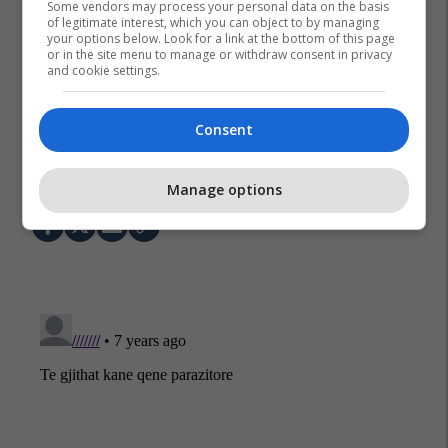
Some vendors may process your personal data on the basis
of legitimate interest, which you can object to by managing
your options below. Look for a link at the bottom of this page
or in the site menu to manage or withdraw consent in privacy
and cookie settings.
Consent
Shpallja E Pavarësisë
Kohezgjatja
Qeveria E Kosovës
D4d
Manage options