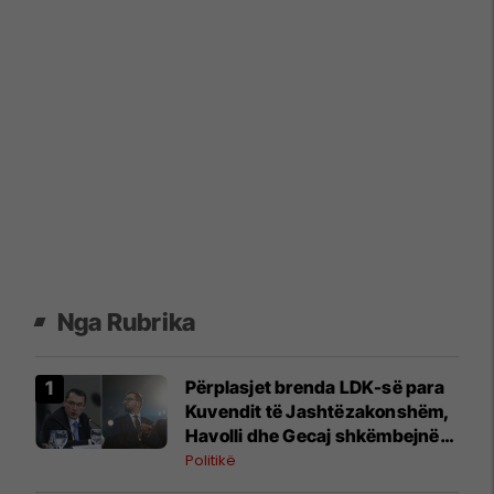
Nga Rubrika
Përplasjet brenda LDK-së para
Kuvendit të Jashtëzakonshëm,
Havolli dhe Gecaj shkëmbejnë
kritika publike
Politikë