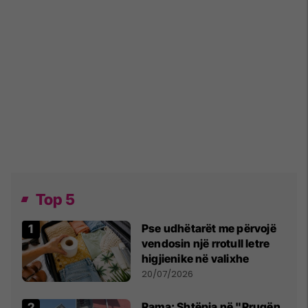
Top 5
Pse udhëtarët me përvojë
vendosin një rrotull letre
higjienike në valixhe
20/07/2026
Rama: Shtëpia në "Rrugën