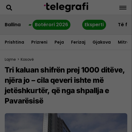
Ballina
Botërori 2026
Eksperti
Të fu
Prishtina
Prizreni
Peja
Ferizaj
Gjakova
Mitrov
Lajme
>
Kosovë
Tri kaluan shifrën prej 1000 ditëve,
njëra jo – cila qeveri ishte më
jetëshkurtër, që nga shpallja e
Pavarësisë