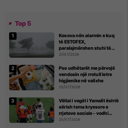
Top 5
Kosova nën alarmin e kuq
të ESTOFEX,
paralajmërohen stuhi të
fuqishme me breshër dhe
21/07/2026
erëra të forta
Pse udhëtarët me përvojë
vendosin një rrotull letre
higjienike në valixhe
20/07/2026
Vëllai i vogël i Yamalit është
sërish tema kryesore e
rrjeteve sociale - vodhi
vëmendjen pas finales së
20/07/2026
Kupës së Botës