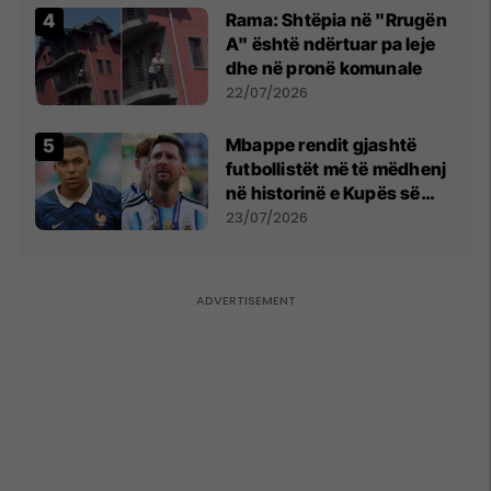
Rama: Shtëpia në "Rrugën
A" është ndërtuar pa leje
dhe në pronë komunale
22/07/2026
Mbappe rendit gjashtë
futbollistët më të mëdhenj
në historinë e Kupës së
Botës, Messi mbetet i dyti
23/07/2026