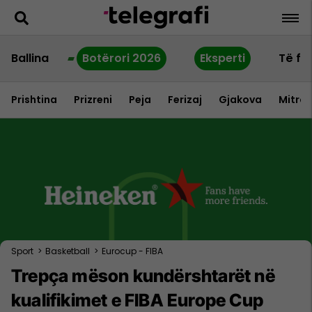
Ballina
Botërori 2026
Eksperti
Të fu
Prishtina
Prizreni
Peja
Ferizaj
Gjakova
Mitrov
Sport
>
Basketball
>
Eurocup - FIBA
Trepça mëson kundërshtarët në
kualifikimet e FIBA Europe Cup