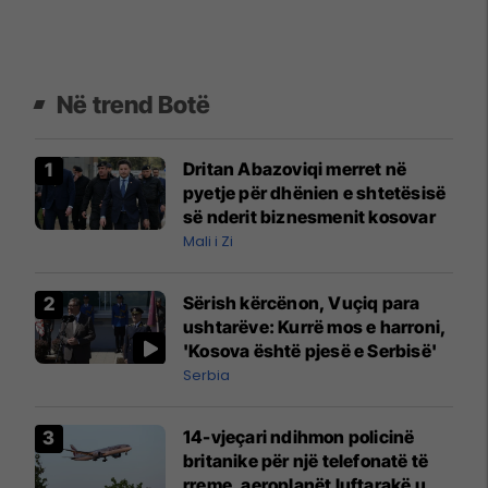
Në trend Botë
Dritan Abazoviqi merret në
pyetje për dhënien e shtetësisë
së nderit biznesmenit kosovar
Mali i Zi
Sërish kërcënon, Vuçiq para
ushtarëve: Kurrë mos e harroni,
'Kosova është pjesë e Serbisë'
Serbia
14-vjeçari ndihmon policinë
britanike për një telefonatë të
rreme, aeroplanët luftarakë u