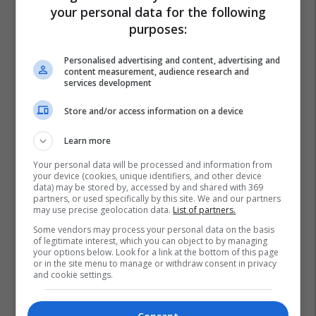
your personal data for the following
purposes:
Eurocup
Kb Trepça
Fiba
Personalised advertising and content, advertising and
content measurement, audience research and
services development
Store and/or access information on a device
Learn more
Your personal data will be processed and information from
your device (cookies, unique identifiers, and other device
data) may be stored by, accessed by and shared with 369
partners, or used specifically by this site. We and our partners
may use precise geolocation data.
List of partners.
Some vendors may process your personal data on the basis
of legitimate interest, which you can object to by managing
your options below. Look for a link at the bottom of this page
or in the site menu to manage or withdraw consent in privacy
and cookie settings.