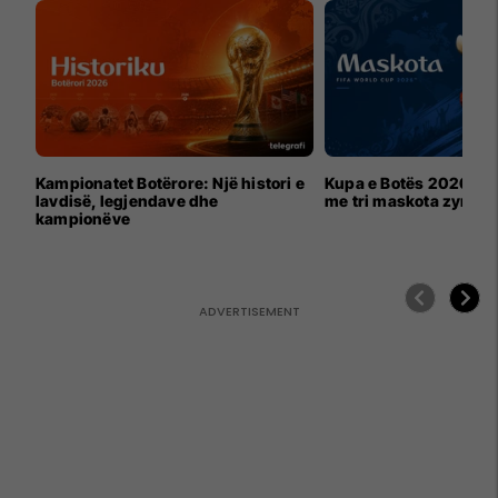
Kampionatet Botërore: Një histori e
Kupa e Botës 2026 për
lavdisë, legjendave dhe
me tri maskota zyrtar
kampionëve