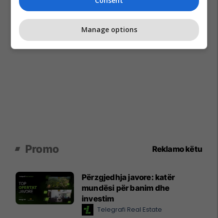
Consent
Manage options
Promo
Reklamo këtu
Përzgjedhja javore: katër
mundësi për banim dhe
investim
Telegrafi Real Estate