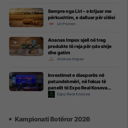
Sempre nga Liri – e krijuar me
përkushtim, e dalluar për cilësi
Liri Prizren
Ananas Impex sjell në treg
produkte të reja për çdo shije
dhe gatim
Ananas Impex
Investimet e diasporës në
patundshmëri, në fokus të
panelit të Expo Real Kosova
2026
Expo Real Kosova
Kampionati Botëror 2026