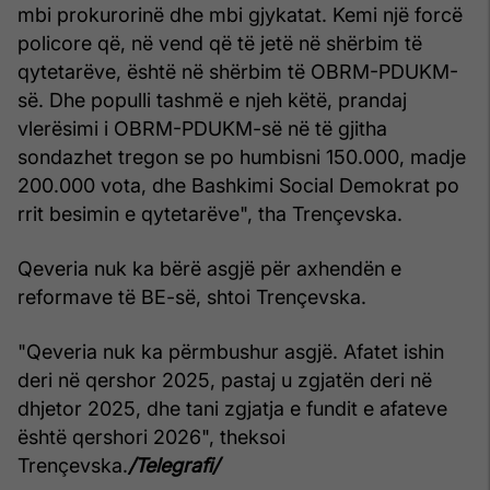
mbi prokurorinë dhe mbi gjykatat. Kemi një forcë
policore që, në vend që të jetë në shërbim të
qytetarëve, është në shërbim të OBRM-PDUKM-
së. Dhe populli tashmë e njeh këtë, prandaj
vlerësimi i OBRM-PDUKM-së në të gjitha
sondazhet tregon se po humbisni 150.000, madje
200.000 vota, dhe Bashkimi Social Demokrat po
rrit besimin e qytetarëve", tha Trençevska.
Qeveria nuk ka bërë asgjë për axhendën e
reformave të BE-së, shtoi Trençevska.
"Qeveria nuk ka përmbushur asgjë. Afatet ishin
deri në qershor 2025, pastaj u zgjatën deri në
dhjetor 2025, dhe tani zgjatja e fundit e afateve
është qershori 2026", theksoi
Trençevska.
/Telegrafi/