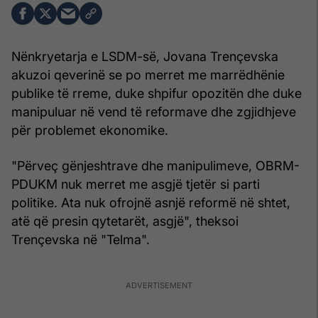
Nënkryetarja e LSDM-së, Jovana Trençevska
akuzoi qeverinë se po merret me marrëdhënie
publike të rreme, duke shpifur opozitën dhe duke
manipuluar në vend të reformave dhe zgjidhjeve
për problemet ekonomike.
"Përveç gënjeshtrave dhe manipulimeve, OBRM-
PDUKM nuk merret me asgjë tjetër si parti
politike. Ata nuk ofrojnë asnjë reformë në shtet,
atë që presin qytetarët, asgjë", theksoi
Trençevska në "Telma".