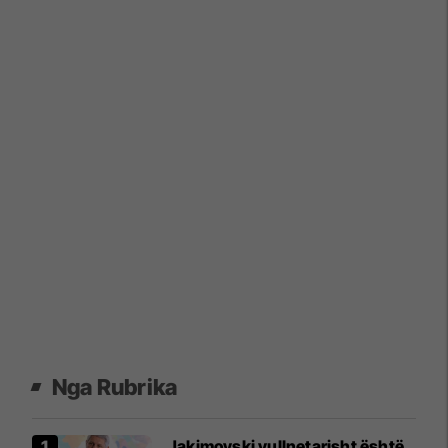
Nga Rubrika
Jakimovski vullnetarisht është