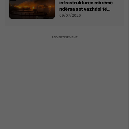
infrastrukturën mbrëmë
ndërsa sot vazhdoi të
zmbrapsë sulmet iraniane
09/07/2026