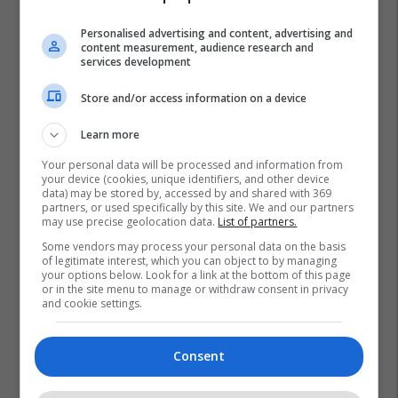
Personalised advertising and content, advertising and
content measurement, audience research and
services development
Store and/or access information on a device
Learn more
Your personal data will be processed and information from
your device (cookies, unique identifiers, and other device
data) may be stored by, accessed by and shared with 369
partners, or used specifically by this site. We and our partners
may use precise geolocation data.
List of partners.
Some vendors may process your personal data on the basis
of legitimate interest, which you can object to by managing
Jovana Trençevska
Lsdm
your options below. Look for a link at the bottom of this page
or in the site menu to manage or withdraw consent in privacy
and cookie settings.
Consent