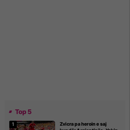
Top 5
Zvicra pa heroin e saj