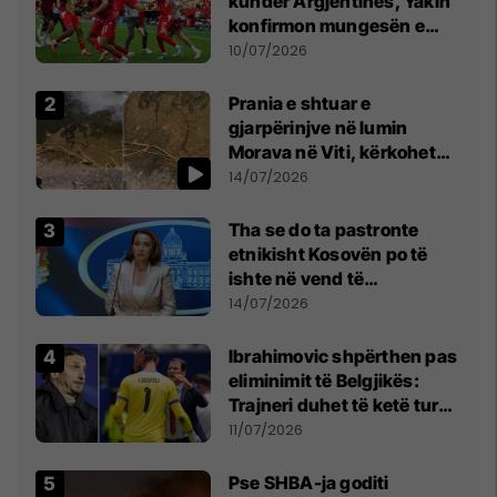
kundër Argjentinës, Yakin
konfirmon mungesën e
madhe
10/07/2026
Prania e shtuar e
gjarpërinjve në lumin
Morava në Viti, kërkohet
kujdes nga qytetarët
14/07/2026
Tha se do ta pastronte
etnikisht Kosovën po të
ishte në vend të
Millosheviqit, Lëvizja e
14/07/2026
Qytetarëve të Lirë në Serbi
kërkon shkarkimin e
Ibrahimovic shpërthen pas
menjëhershëm të
eliminimit të Belgjikës:
Snezhana Paunoviq
Trajneri duhet të ketë turp,
ai lojtar se meritoi të luante
11/07/2026
Pse SHBA-ja goditi