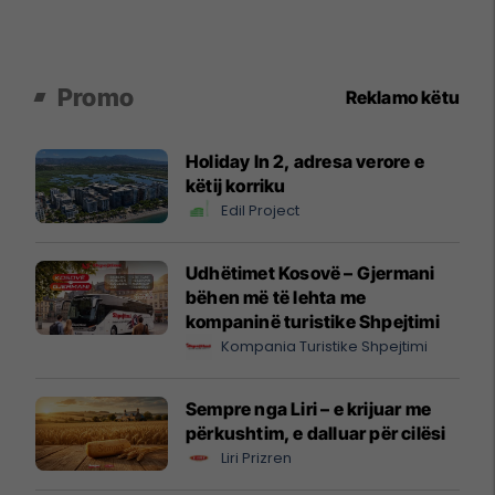
Promo
Reklamo këtu
Holiday In 2, adresa verore e
këtij korriku
Edil Project
Udhëtimet Kosovë – Gjermani
bëhen më të lehta me
kompaninë turistike Shpejtimi
Kompania Turistike Shpejtimi
Sempre nga Liri – e krijuar me
përkushtim, e dalluar për cilësi
Liri Prizren