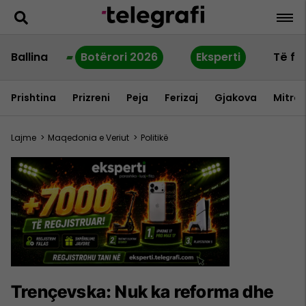
Ballina
Botërori 2026
Eksperti
Të fu
Prishtina
Prizreni
Peja
Ferizaj
Gjakova
Mitrov
Lajme
>
Maqedonia e Veriut
>
Politikë
Trençevska: Nuk ka reforma dhe