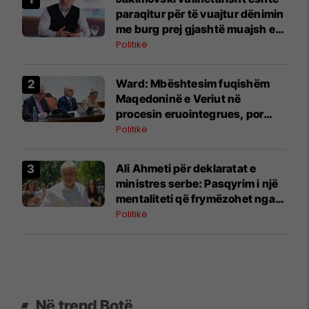
paraqitur për të vuajtur dënimin
me burg prej gjashtë muajsh e
gjysmë
Politikë
Ward: Mbështesim fuqishëm
Maqedoninë e Veriut në
procesin eruointegrues, por
fokusi i Irlandës mbetet te Mali i
Politikë
Zi, Shqipëria, Ukraina dhe
Moldavia
Ali Ahmeti për deklaratat e
ministres serbe: Pasqyrim i një
mentaliteti që frymëzohet nga
politika kriminale e mentorit të
Politikë
saj politik
Në trend Botë