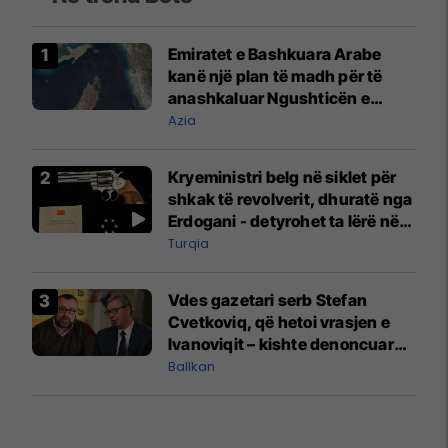
Emiratet e Bashkuara Arabe
kanë një plan të madh për të
anashkaluar Ngushticën e
Hormuzit
Azia
Kryeministri belg në siklet për
shkak të revolverit, dhuratë nga
Erdogani - detyrohet ta lërë në
një bazë ushtarake
Turqia
Vdes gazetari serb Stefan
Cvetkoviq, që hetoi vrasjen e
Ivanoviqit – kishte denoncuar
kërcënime ndaj vëllezërve
Ballkan
Vuçiq