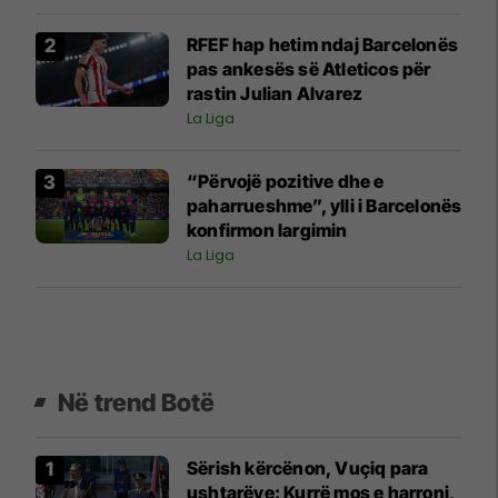
RFEF hap hetim ndaj Barcelonës
pas ankesës së Atleticos për
rastin Julian Alvarez
La Liga
“Përvojë pozitive dhe e
paharrueshme”, ylli i Barcelonës
konfirmon largimin
La Liga
Në trend Botë
Sërish kërcënon, Vuçiq para
ushtarëve: Kurrë mos e harroni,