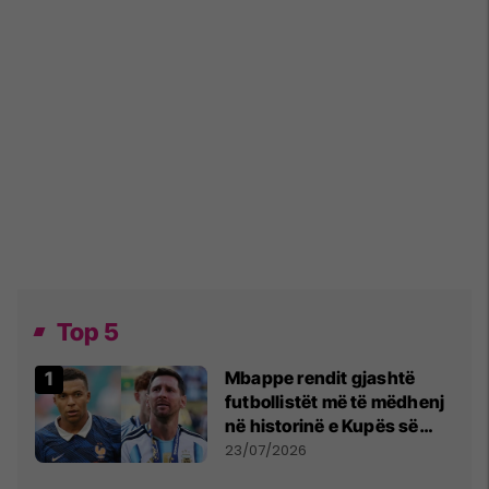
Top 5
Mbappe rendit gjashtë
futbollistët më të mëdhenj
në historinë e Kupës së
Botës, Messi mbetet i dyti
23/07/2026