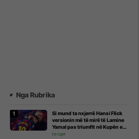
Nga Rubrika
Si mund ta nxjerrë Hansi Flick
versionin më të mirë të Lamine
Yamal pas triumfit në Kupën e
Botës?
La Liga