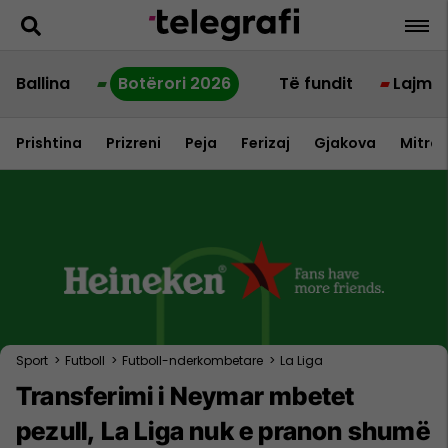
Ballina
Botërori 2026
Të fundit
Lajme
Prishtina
Prizreni
Peja
Ferizaj
Gjakova
Mitrov
Sport
>
Futboll
>
Futboll-nderkombetare
>
La Liga
Transferimi i Neymar mbetet
pezull, La Liga nuk e pranon shumë