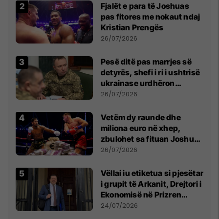
Fjalët e para të Joshuas
pas fitores me nokaut ndaj
Kristian Prengës
26/07/2026
Pesë ditë pas marrjes së
detyrës, shefi i ri i ushtrisë
ukrainase urdhëron
kontroll të madh
26/07/2026
Vetëm dy raunde dhe
miliona euro në xhep,
zbulohet sa fituan Joshua
e Prenga
26/07/2026
Vëllai iu etiketua si pjesëtar
i grupit të Arkanit, Drejtori i
Ekonomisë në Prizren
mohon pretendimet
24/07/2026