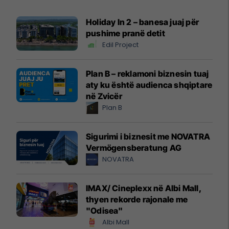
Holiday In 2 – banesa juaj për
pushime pranë detit
Edil Project
Plan B – reklamoni biznesin tuaj
aty ku është audienca shqiptare
në Zvicër
Plan B
Sigurimi i biznesit me NOVATRA
Vermögensberatung AG
NOVATRA
IMAX/ Cineplexx në Albi Mall,
thyen rekorde rajonale me
"Odisea"
Albi Mall