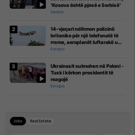
'Kosova është pjesë e Serbisë'
Serbia
14-vjeçari ndihmon policinë
britanike për një telefonatë të
rreme, aeroplanët luftarakë u
ngritën në ajër për të
Evropa
interceptuar fluturaken e Qatar
Airways që po shkonte drejt
Ukrainasit sulmohen në Poloni -
Mançesterit
Tusk i kërkon presidentit të
reagojë
Evropa
Jobs
Real Estate