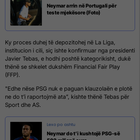
Neymar arrin në Portugali për
teste mjekësore (Foto)
Ky proces duhej të depozitohej në La Liga,
institucion i cili, siç ishte konfirmuar nga presidenti
Javier Tebas, e hodhi poshtë kategorikisht, dukë
thënë se shkelet dukshëm Financial Fair Play
(FFP).
"Edhe nëse PSG nuk e paguan klauzolaën e plotë
ne do t’i raportojmë ata”, kishte thënë Tebas për
Sport dhe AS.
Neymar do t’i kushtojë PSG-së