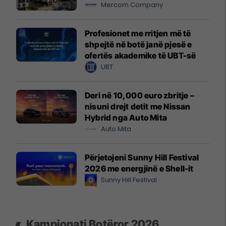
Mercom Company
Profesionet me rritjen më të
shpejtë në botë janë pjesë e
ofertës akademike të UBT-së
UBT
Deri në 10,000 euro zbritje –
nisuni drejt detit me Nissan
Hybrid nga Auto Mita
Auto Mita
Përjetojeni Sunny Hill Festival
2026 me energjinë e Shell-it
Sunny Hill Festival
Kampionati Botëror 2026