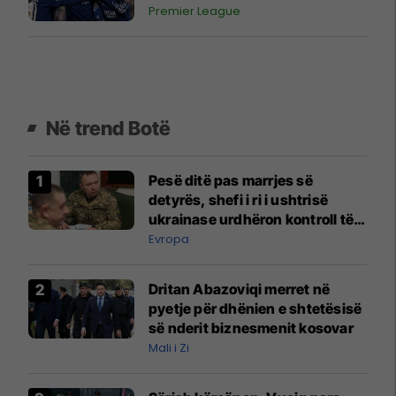
Premier League
Në trend Botë
Pesë ditë pas marrjes së
detyrës, shefi i ri i ushtrisë
ukrainase urdhëron kontroll të
madh
Evropa
Dritan Abazoviqi merret në
pyetje për dhënien e shtetësisë
së nderit biznesmenit kosovar
Mali i Zi