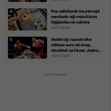
Pse udhëtarët me përvojë
vendosin një rrotull letre
higjienike në valixhe
20/07/2026
Vetëm dy raunde dhe
miliona euro në xhep,
zbulohet sa fituan Joshua
e Prenga
26/07/2026