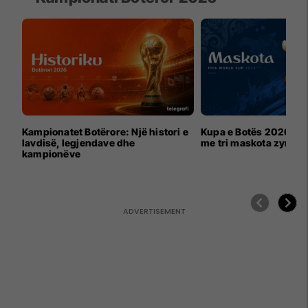
Kampionatet Botërore: Një histori e
Kupa e Botës 2026 për
lavdisë, legjendave dhe
me tri maskota zyrtar
kampionëve