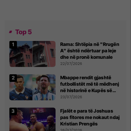
Top 5
Rama: Shtëpia në "Rrugën
A" është ndërtuar pa leje
dhe në pronë komunale
22/07/2026
Mbappe rendit gjashtë
futbollistët më të mëdhenj
në historinë e Kupës së
Botës, Messi mbetet i dyti
23/07/2026
Fjalët e para të Joshuas
pas fitores me nokaut ndaj
Kristian Prengës
26/07/2026