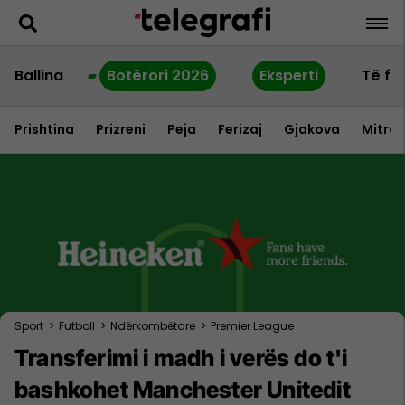
Ballina
Botërori 2026
Eksperti
Të fu
Prishtina
Prizreni
Peja
Ferizaj
Gjakova
Mitrov
Sport
>
Futboll
>
Ndërkombëtare
>
Premier League
Transferimi i madh i verës do t'i
bashkohet Manchester Unitedit