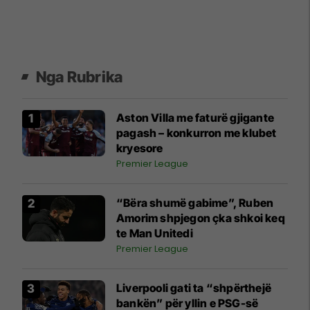
Nga Rubrika
Aston Villa me faturë gjigante
pagash – konkurron me klubet
kryesore
Premier League
“Bëra shumë gabime”, Ruben
Amorim shpjegon çka shkoi keq
te Man Unitedi
Premier League
Liverpooli gati ta “shpërthejë
bankën” për yllin e PSG-së