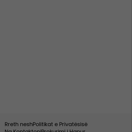
Rreth nesh
Politikat e Privatësisë
Na Kontaktoni
Prokurimi i Hapur