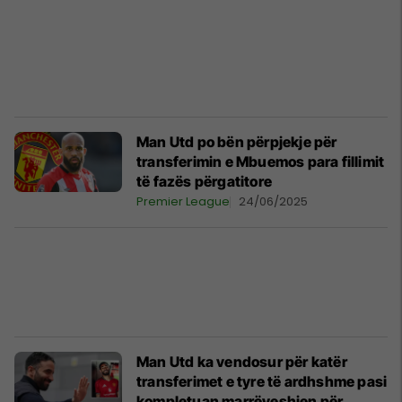
Man Utd po bën përpjekje për
transferimin e Mbuemos para fillimit
të fazës përgatitore
Premier League
24/06/2025
Man Utd ka vendosur për katër
transferimet e tyre të ardhshme pasi
kompletuan marrëveshjen për