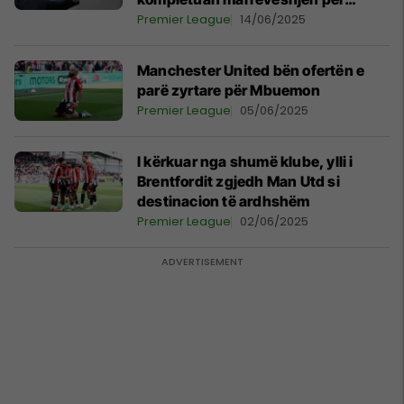
Cunhan
Premier League
14/06/2025
Manchester United bën ofertën e
parë zyrtare për Mbuemon
Premier League
05/06/2025
I kërkuar nga shumë klube, ylli i
Brentfordit zgjedh Man Utd si
destinacion të ardhshëm
Premier League
02/06/2025