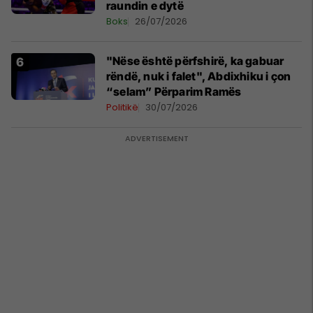
raundin e dytë
Boks
26/07/2026
"Nëse është përfshirë, ka gabuar
rëndë, nuk i falet", Abdixhiku i çon
“selam” Përparim Ramës
Politikë
30/07/2026