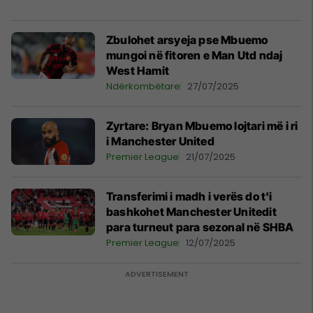
Zbulohet arsyeja pse Mbuemo
mungoi në fitoren e Man Utd ndaj
West Hamit
Ndërkombëtare
27/07/2025
Zyrtare: Bryan Mbuemo lojtari më i ri
i Manchester United
Premier League
21/07/2025
Transferimi i madh i verës do t'i
bashkohet Manchester Unitedit
para turneut para sezonal në SHBA
Premier League
12/07/2025