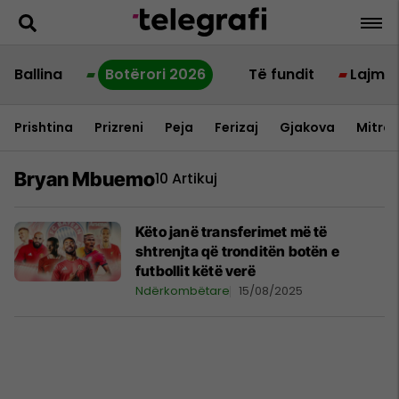
Ballina
Botërori 2026
Të fundit
Lajme
Prishtina
Prizreni
Peja
Ferizaj
Gjakova
Mitrov
Bryan Mbuemo
10 Artikuj
Këto janë transferimet më të
shtrenjta që tronditën botën e
futbollit këtë verë
Ndërkombëtare
15/08/2025