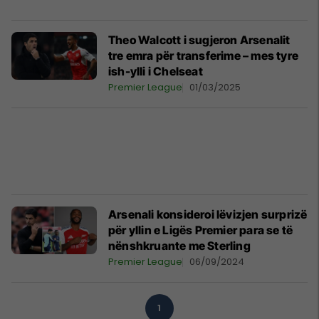
Theo Walcott i sugjeron Arsenalit
tre emra për transferime – mes tyre
ish-ylli i Chelseat
Premier League
01/03/2025
Arsenali konsideroi lëvizjen surprizë
për yllin e Ligës Premier para se të
nënshkruante me Sterling
Premier League
06/09/2024
1