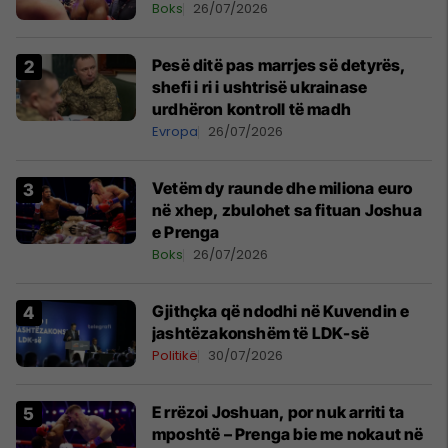
Boks
26/07/2026
Pesë ditë pas marrjes së detyrës,
shefi i ri i ushtrisë ukrainase
urdhëron kontroll të madh
Evropa
26/07/2026
Vetëm dy raunde dhe miliona euro
në xhep, zbulohet sa fituan Joshua
e Prenga
Boks
26/07/2026
Gjithçka që ndodhi në Kuvendin e
jashtëzakonshëm të LDK-së
Politikë
30/07/2026
E rrëzoi Joshuan, por nuk arriti ta
mposhtë – Prenga bie me nokaut në