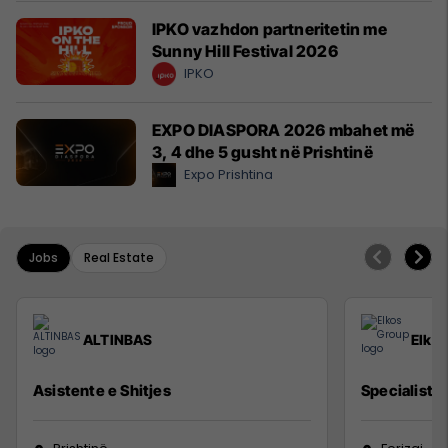
IPKO vazhdon partneritetin me
Sunny Hill Festival 2026
IPKO
EXPO DIASPORA 2026 mbahet më
3, 4 dhe 5 gusht në Prishtinë
Expo Prishtina
Jobs
Real Estate
ALTINBAS
Elko
Asistente e Shitjes
Specialist M