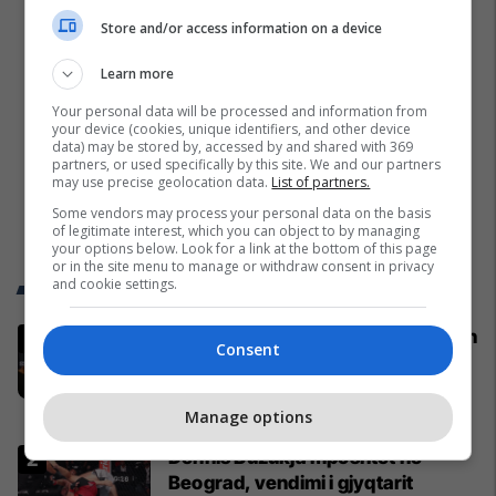
Store and/or access information on a device
Learn more
Your personal data will be processed and information from
your device (cookies, unique identifiers, and other device
data) may be stored by, accessed by and shared with 369
partners, or used specifically by this site. We and our partners
may use precise geolocation data.
List of partners.
Some vendors may process your personal data on the basis
of legitimate interest, which you can object to by managing
your options below. Look for a link at the bottom of this page
or in the site menu to manage or withdraw consent in privacy
and cookie settings.
Trend Telegrafi
‘Luftëtari’ shqiptar bën shqiponjën
Consent
në mes të Beogradit - serbët e
cilësojnë provokim, ai e cilëson
simbol të identitetit
UFC
Manage options
Dennis Buzukja mposhtet në
Beograd, vendimi i gjyqtarit