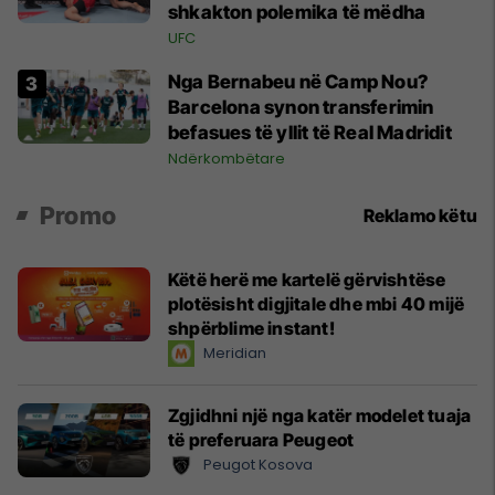
shkakton polemika të mëdha
UFC
Nga Bernabeu në Camp Nou?
Barcelona synon transferimin
befasues të yllit të Real Madridit
Ndërkombëtare
Promo
Reklamo këtu
Këtë herë me kartelë gërvishtëse
plotësisht digjitale dhe mbi 40 mijë
shpërblime instant!
Meridian
Zgjidhni një nga katër modelet tuaja
të preferuara Peugeot
Peugot Kosova