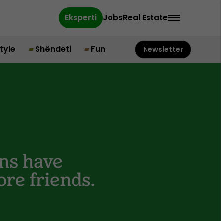
Eksperti
Jobs
Real Estate
style
Shëndeti
Fun
Newsletter