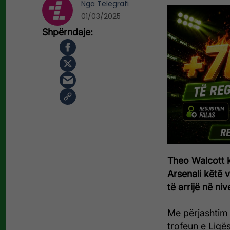
Nga
Telegrafi
01/03/2025
Theo Walcott k
Arsenali këtë v
të arrijë në ni
Me përjashtim t
trofeun e Ligë