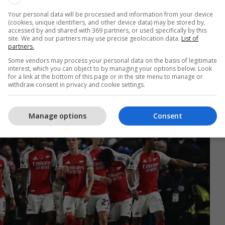
 të klubit ashtu edhe të Mikel Artetës, të cilët
Your personal data will be processed and information from your device
udhëheqin Arsenalin drejt titullit të parë që nga
(cookies, unique identifiers, and other device data) may be stored by,
accessed by and shared with 369 partners, or used specifically by this
site. We and our partners may use precise geolocation data.
List of
partners.
të gjithë bien dakord që Arsenali duhet të
Some vendors may process your personal data on the basis of legitimate
interest, which you can object to by managing your options below. Look
 një sulmues të ri këtë verë pasi këtë nuk ia dolën
for a link at the bottom of this page or in the site menu to manage or
fatit kalimtar të janarit.
withdraw consent in privacy and cookie settings.
Manage options
Consent