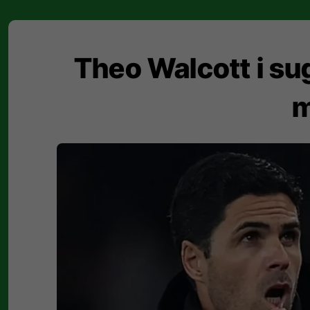
Theo Walcott i sug
m