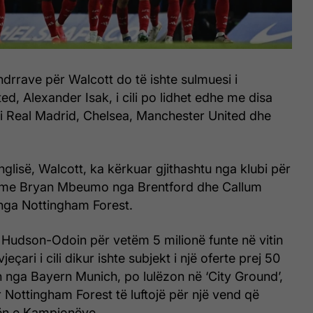
ndrrave për Walcott do të ishte sulmuesi i
d, Alexander Isak, i cili po lidhet edhe me disa
 si Real Madrid, Chelsea, Manchester United dhe
nglisë, Walcott, ka kërkuar gjithashtu nga klubi për
 me Bryan Mbeumo nga Brentford dhe Callum
ga Nottingham Forest.
i Hudson-Odoin për vetëm 5 milionë funte në vitin
eçari i cili dikur ishte subjekt i një oferte prej 50
h nga Bayern Munich, po lulëzon në ‘City Ground’,
Nottingham Forest të luftojë për një vend që
ën e Kampionëve.