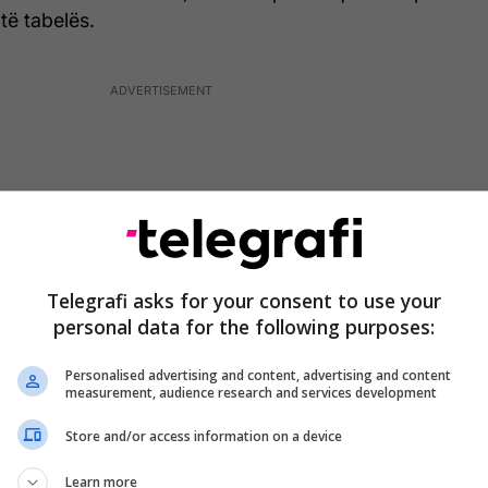
të tabelës.
Telegrafi asks for your consent to use your
personal data for the following purposes:
Personalised advertising and content, advertising and content
measurement, audience research and services development
Store and/or access information on a device
nënkampion do të ishte hera e tretë radhazi për
endin e dytë dhe do të testonte vërtet
Learn more