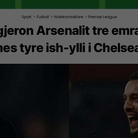
Sport
>
Futboll
>
Ndërkombëtare
>
Premier League
jeron Arsenalit tre emr
es tyre ish-ylli i Chelse