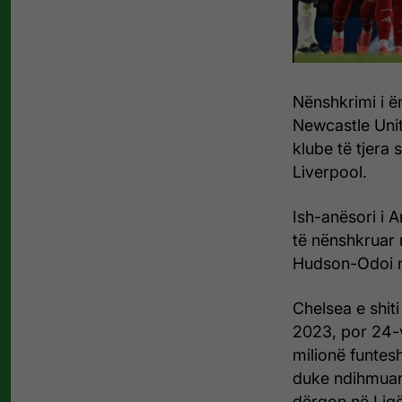
Nënshkrimi i ë
Newcastle Unite
klube të tjera
Liverpool.
Ish-anësori i A
të nënshkruar
Hudson-Odoi n
Chelsea e shit
2023, por 24-vj
milionë funtes
duke ndihmuar 
dërgon në Lig