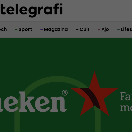
ech
Sport
Magazina
Cult
Ajo
Life