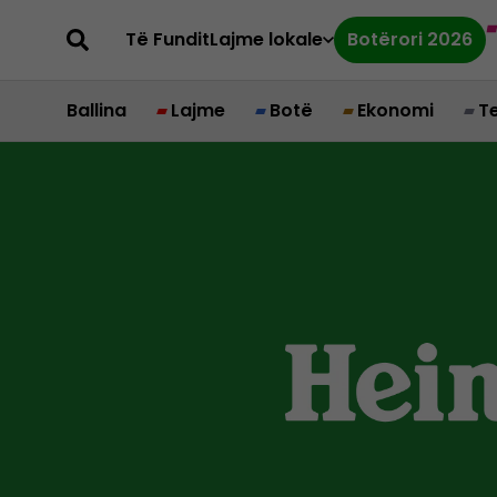
Të Fundit
Lajme lokale
Botërori 2026
Ballina
Lajme
Botë
Ekonomi
T