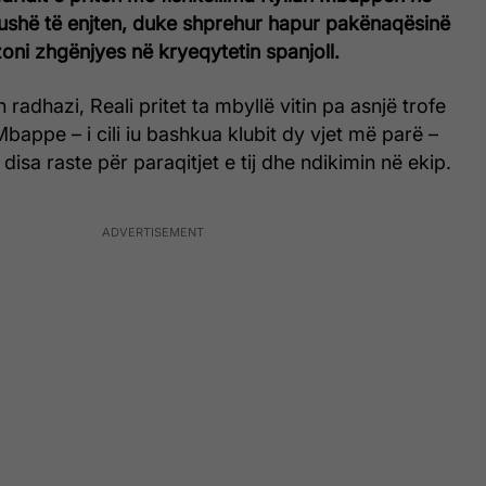
ë fushë të enjten, duke shprehur hapur pakënaqësinë
zoni zhgënjyes në kryeqytetin spanjoll.
 radhazi, Reali pritet ta mbyllë vitin pa asnjë trofe
appe – i cili iu bashkua klubit dy vjet më parë –
 disa raste për paraqitjet e tij dhe ndikimin në ekip.