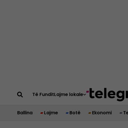
Të Fundit
Lajme lokale
Ballina
Lajme
Botë
Ekonomi
T