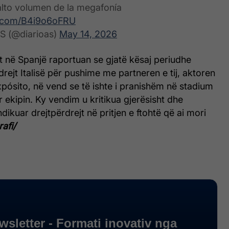
alto volumen de la megafonía
er.com/B4i9o6oFRU
AS (@diarioas)
May 14, 2026
 në Spanjë raportuan se gjatë kësaj periudhe
ejt Italisë për pushime me partneren e tij, aktoren
xpósito, në vend se të ishte i pranishëm në stadium
 ekipin. Ky vendim u kritikua gjerësisht dhe
ikuar drejtpërdrejt në pritjen e ftohtë që ai mori
rafi/