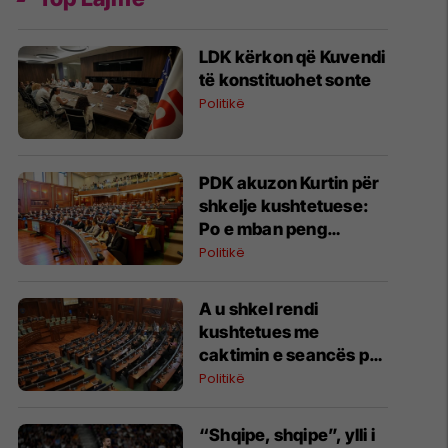
LDK kërkon që Kuvendi
të konstituohet sonte
Politikë
PDK akuzon Kurtin për
shkelje kushtetuese:
Po e mban peng
konstituimin e Kuvendit
Politikë
A u shkel rendi
kushtetues me
caktimin e seancës për
të shtunën?
Politikë
“Shqipe, shqipe”, ylli i