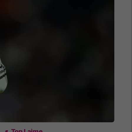
Top Lajme