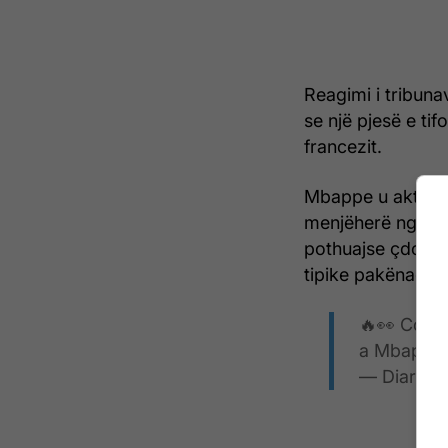
Reagimi i tribuna
se një pjesë e ti
francezit.
Mbappe u aktiviz
menjëherë nga “Sa
pothuajse çdo pre
tipike pakënaqësie
🔥👀 Con e
a Mbappé
— Diario 