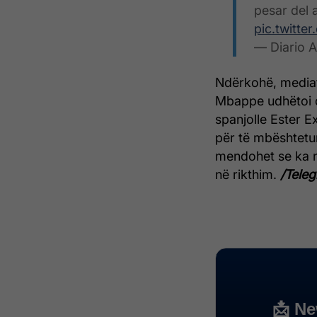
pesar del 
pic.twitt
— Diario 
Ndërkohë, mediat
Mbappe udhëtoi dr
spanjolle Ester E
për të mbështetur
mendohet se ka nd
në rikthim.
/Teleg