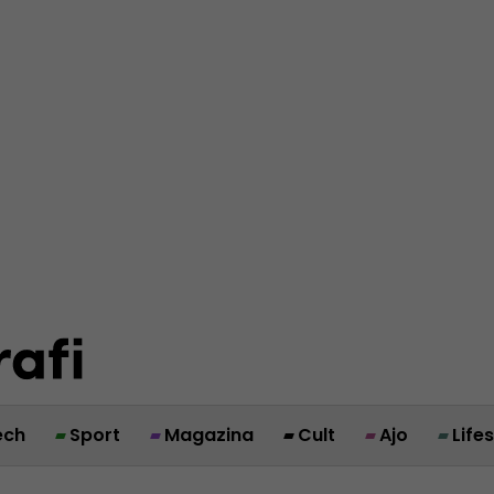
ech
Sport
Magazina
Cult
Ajo
Life