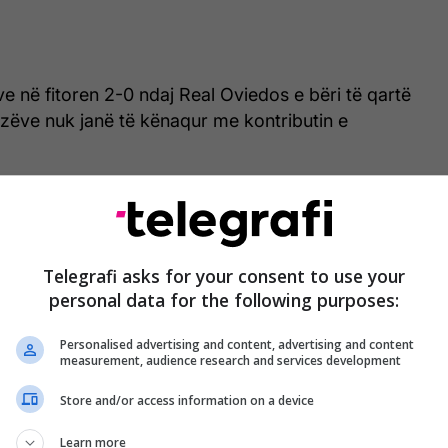
ve në fitoren 2-0 ndaj Real Oviedos e bëri të qartë
fozëve nuk janë të kënaqur me kontributin e
ua në pjesën e dytë si zëvendësues dhe u fishkëllye
ntiago Bernabéu”. Ai u përfshi shpejt në lojë, por
kje e topit u shoqërua me fishkëllima – një shenjë
Telegrafi asks for your consent to use your
 në futbollin spanjoll.
personal data for the following purposes:
l Bernabéu no se juega: bestial y atronadora pitada
Personalised advertising and content, advertising and content
pic.twitter.com/yEJOXK2hT6
measurement, audience research and services development
AS (@diarioas)
May 14, 2026
Store and/or access information on a device
Learn more