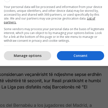
 ta injoronte reagimin negativ, duke qenë aktiv në
Your personal data will be processed and information from your device
(cookies, unique identifiers, and other device data) may be stored by,
pa edhe duke buzëqeshur e bërë shaka me
accessed by and shared with 369 partners, or used specifically by this
site. We and our partners may use precise geolocation data.
List of
partners.
Some vendors may process your personal data on the basis of legitimate
emikat e fundit
interest, which you can object to by managing your options below. Look
for a link at the bottom of this page or in the site menu to manage or
withdraw consent in privacy and cookie settings.
e, zemërimi i tifozëve është shtuar edhe për shkak
Mbappes. Ai i kishte humbur dy ndeshjet e fundit të
Manage options
Consent
ë një dëmtimi muskulor, i fundit në një seri
la fizike që nga transferimi në Spanjë.
onsideruan veçanërisht të ndjeshme sepse erdhën
 vështirë të sezonit, kur Reali praktikisht e humbi
në La Liga pas disfatës ndaj Barcelonës në “El
pitos del Bernabéu a los jugadores del Madrid, a