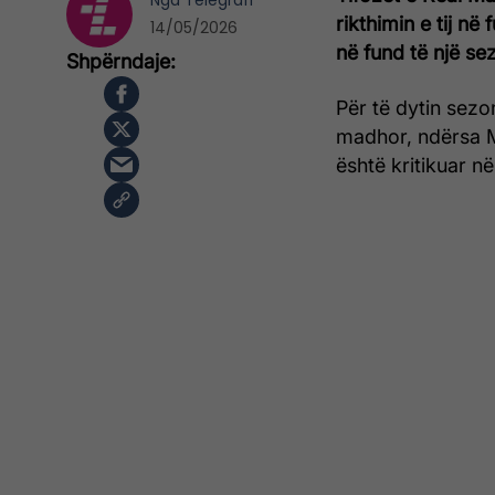
Nga
Telegrafi
rikthimin e tij n
14/05/2026
në fund të një se
Për të dytin sezon
madhor, ndërsa Mb
është kritikuar në