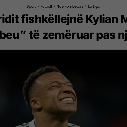
Sport
>
Futboll
>
Ndërkombëtare
>
La Liga
idit fishkëllejnë Kylian
eu” të zemëruar pas nj