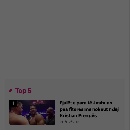
Top 5
Fjalët e para të Joshuas
pas fitores me nokaut ndaj
Kristian Prengës
26/07/2026