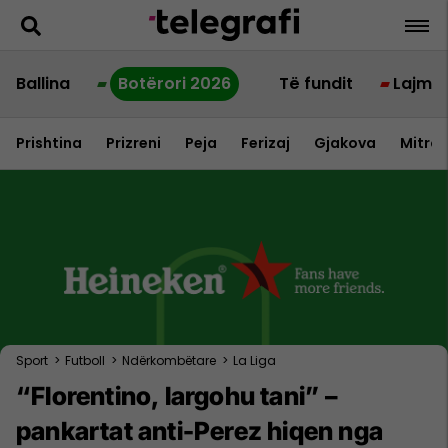
Ballina
Botërori 2026
Të fundit
Lajme
Prishtina
Prizreni
Peja
Ferizaj
Gjakova
Mitrov
Sport
>
Futboll
>
Ndërkombëtare
>
La Liga
“Florentino, largohu tani” –
pankartat anti-Perez hiqen nga