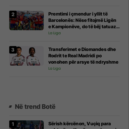
Premtimi i çmendur i yllit të
Barcelonës: Nëse fitojmë Ligën
e Kampionëve, do të bëj tatuazh
fytyrën e Flickut
La Liga
Transferimet e Diomandes dhe
Rodrit te Real Madridi po
vonohen për arsye të ndryshme
La Liga
Në trend Botë
Sërish kërcënon, Vuçiq para