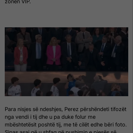
zonën VIP.
Para nisjes së ndeshjes, Perez përshëndeti tifozët
nga vendi i tij dhe u pa duke folur me
mbështetësit poshtë tij, me të cilët edhe bëri foto.
Sipas asaj që u shfaq në pushimin e pjesës së