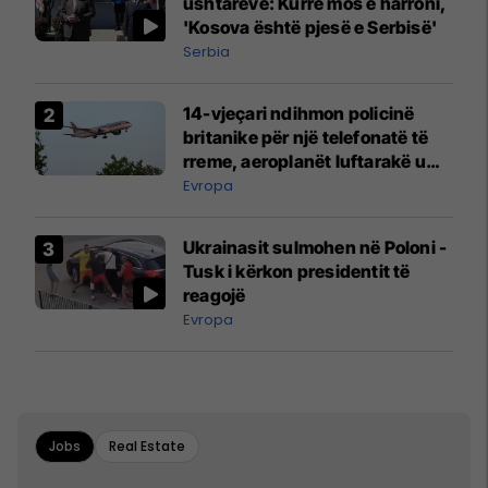
ushtarëve: Kurrë mos e harroni,
'Kosova është pjesë e Serbisë'
Serbia
14-vjeçari ndihmon policinë
britanike për një telefonatë të
rreme, aeroplanët luftarakë u
ngritën në ajër për të
Evropa
interceptuar fluturaken e Qatar
Airways që po shkonte drejt
Ukrainasit sulmohen në Poloni -
Mançesterit
Tusk i kërkon presidentit të
reagojë
Evropa
Jobs
Real Estate