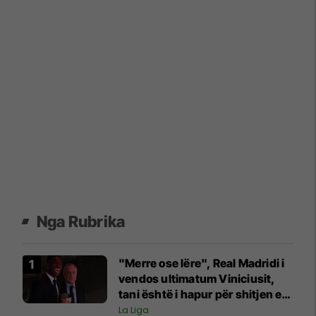
Nga Rubrika
"Merre ose lëre", Real Madridi i
vendos ultimatum Viniciusit,
tani është i hapur për shitjen e
tij
La Liga