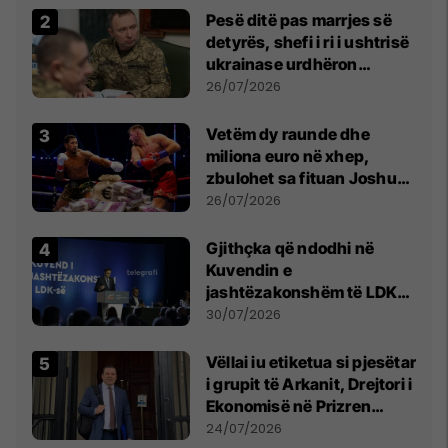
Pesë ditë pas marrjes së
detyrës, shefi i ri i ushtrisë
ukrainase urdhëron
kontroll të madh
26/07/2026
Vetëm dy raunde dhe
miliona euro në xhep,
zbulohet sa fituan Joshua
e Prenga
26/07/2026
Gjithçka që ndodhi në
Kuvendin e
jashtëzakonshëm të LDK-
së
30/07/2026
Vëllai iu etiketua si pjesëtar
i grupit të Arkanit, Drejtori i
Ekonomisë në Prizren
mohon pretendimet
24/07/2026