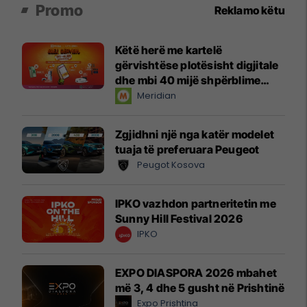
Promo
Reklamo këtu
Këtë herë me kartelë
gërvishtëse plotësisht digjitale
dhe mbi 40 mijë shpërblime
instant!
Meridian
Zgjidhni një nga katër modelet
tuaja të preferuara Peugeot
Peugot Kosova
IPKO vazhdon partneritetin me
Sunny Hill Festival 2026
IPKO
EXPO DIASPORA 2026 mbahet
më 3, 4 dhe 5 gusht në Prishtinë
Expo Prishtina