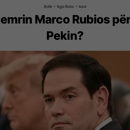
Botë
>
Nga Bota
>
Azia
 emrin Marco Rubios për 
Pekin?