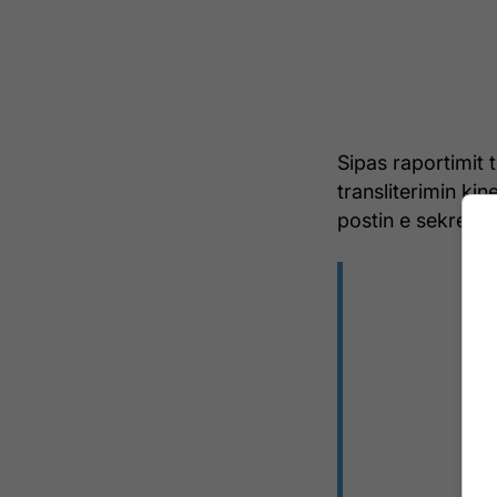
Sipas raportimit 
transliterimin ki
postin e sekretar