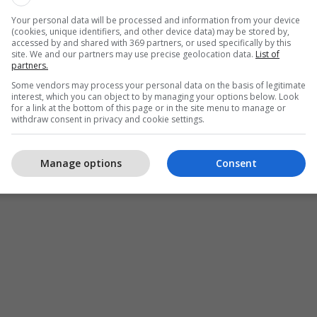
Your personal data will be processed and information from your device
(cookies, unique identifiers, and other device data) may be stored by,
accessed by and shared with 369 partners, or used specifically by this
site. We and our partners may use precise geolocation data.
List of
partners.
Some vendors may process your personal data on the basis of legitimate
interest, which you can object to by managing your options below. Look
for a link at the bottom of this page or in the site menu to manage or
withdraw consent in privacy and cookie settings.
Manage options
Consent