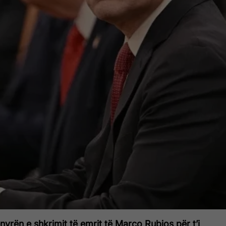
yrën e shkrimit të emrit të Marco Rubios për t’i