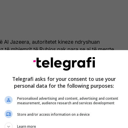
të Al Jazeera, autoritetet kineze ndryshuan
nez të mbiemrit të Rubios pak para se ai të merrte
it të shtetit në administratën Trump.
Telegrafi asks for your consent to use your
personal data for the following purposes:
Personalised advertising and content, advertising and content
measurement, audience research and services development
Store and/or access information on a device
Learn more