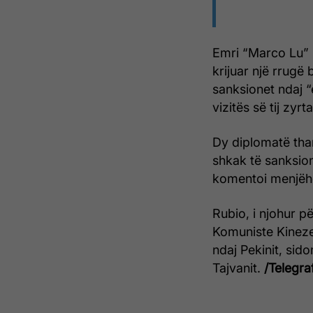
Emri “Marco Lu” 
krijuar një rrugë 
sanksionet ndaj “
vizitës së tij zyr
Dy diplomatë tha
shkak të sanksio
komentoi menjëhe
Rubio, i njohur p
Komuniste Kineze,
ndaj Pekinit, sido
Tajvanit.
/Telegraf