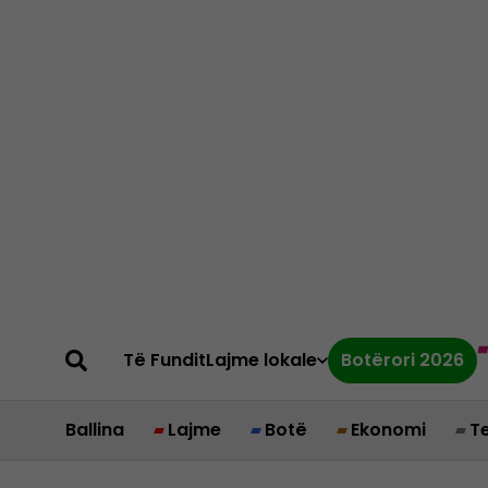
Të Fundit
Lajme lokale
Botërori 2026
Ballina
Lajme
Botë
Ekonomi
T