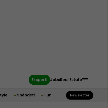
Eksperti
Jobs
Real Estate
style
Shëndeti
Fun
Newsletter