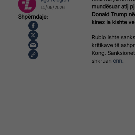
Nga
Telegrafi
mundësuar atij pj
14/05/2026
Donald Trump në P
kinez ia kishte v
Rubio ishte sanks
kritikave të ashp
Kong. Sanksionet 
shkruan
cnn.