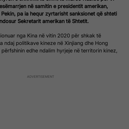
esëmarrjen në samitin e presidentit amerikan,
ekin, pa ia hequr zyrtarisht sanksionet që shteti
endosur Sekretarit amerikan të Shtetit.
ionuar nga Kina në vitin 2020 për shkak të
ra ndaj politikave kineze në Xinjiang dhe Hong
përfshinin edhe ndalim hyrjeje në territorin kinez,