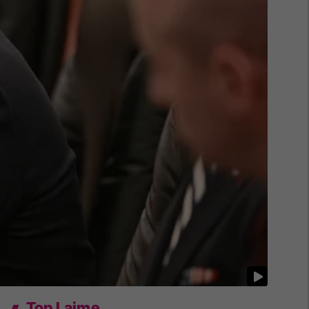
Top Lajme