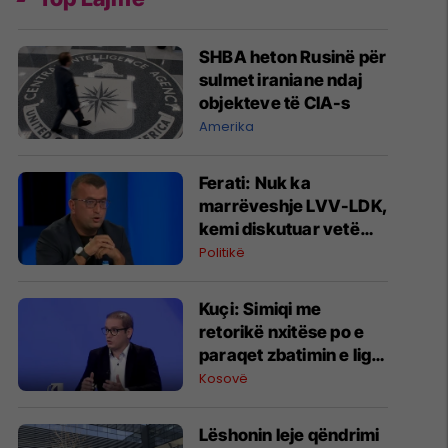
SHBA heton Rusinë për
sulmet iraniane ndaj
objekteve të CIA-s
Amerika
Ferati: Nuk ka
marrëveshje LVV-LDK,
kemi diskutuar vetëm
për parime
Politikë
Kuçi: Simiqi me
retorikë nxitëse po e
paraqet zbatimin e ligjit
në veri si "spastrim
Kosovë
etnik"
Lëshonin leje qëndrimi