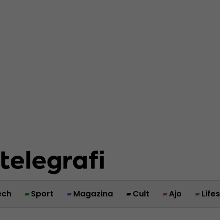
ech
Sport
Magazina
Cult
Ajo
Life