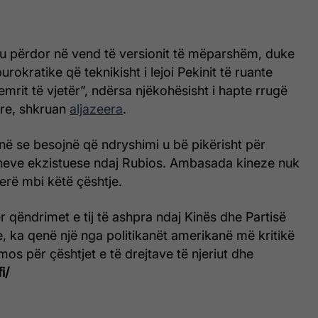
u përdor në vend të versionit të mëparshëm, duke
burokratike që teknikisht i lejoi Pekinit të ruante
emrit të vjetër”, ndërsa njëkohësisht i hapte rrugë
tare, shkruan
aljazeera
.
në se besojnë që ndryshimi u bë pikërisht për
neve ekzistuese ndaj Rubios. Ambasada kineze nuk
rë mbi këtë çështje.
ër qëndrimet e tij të ashpra ndaj Kinës dhe Partisë
 ka qenë një nga politikanët amerikanë më kritikë
mos për çështjet e të drejtave të njeriut dhe
i/