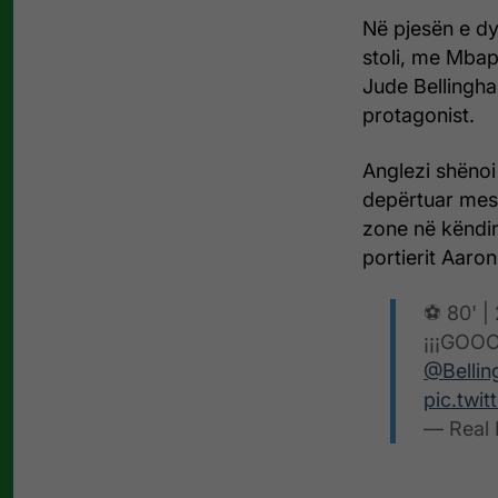
Në pjesën e dy
stoli, me Mbap
Jude Bellingha
protagonist.
Anglezi shënoi
depërtuar mes
zone në këndin
portierit Aaron
⚽ 80' | 
¡¡¡GO
@Belli
pic.twi
— Real 