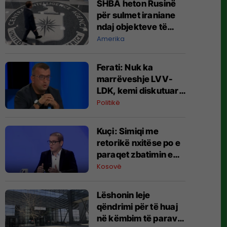
SHBA heton Rusinë
për sulmet iraniane
ndaj objekteve të
CIA-s
Amerika
Ferati: Nuk ka
marrëveshje LVV-
LDK, kemi diskutuar
vetëm për parime
Politikë
Kuçi: Simiqi me
retorikë nxitëse po e
paraqet zbatimin e
ligjit në veri si
Kosovë
"spastrim etnik"
Lëshonin leje
qëndrimi për të huaj
në këmbim të parave,