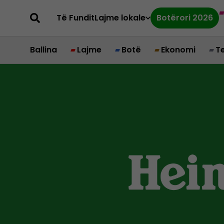
Të Fundit
Lajme lokale
Botërori 2026
Ballina
Lajme
Botë
Ekonomi
T