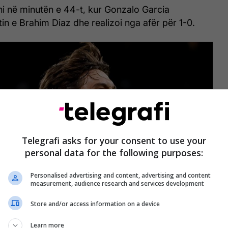
dhi në minutën e 44-t, kur Gonzalo Garcia
tin e Brahim Diaz dhe realizoi nga afër për 1-0.
Telegrafi asks for your consent to use your
personal data for the following purposes:
Personalised advertising and content, advertising and content
measurement, audience research and services development
Store and/or access information on a device
Learn more