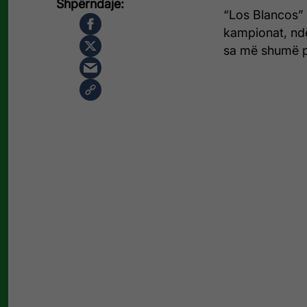
“Los Blancos” 
kampionat, ndë
sa më shumë p