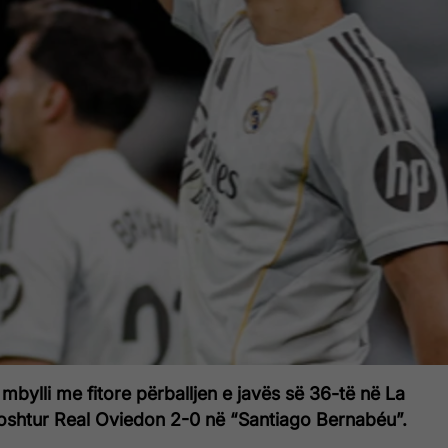
mbylli me fitore përballjen e javës së 36-të në La
oshtur Real Oviedon 2-0 në “Santiago Bernabéu”.