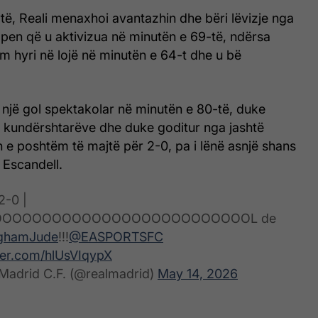
të, Reali menaxhoi avantazhin dhe bëri lëvizje nga
pen që u aktivizua në minutën e 69-të, ndërsa
m hyri në lojë në minutën e 64-t dhe u bë
 një gol spektakolar në minutën e 80-të, duke
 kundërshtarëve dhe duke goditur nga jashtë
 e poshtëm të majtë për 2-0, pa i lënë asnjë shans
 Escandell.
2-0 |
OOOOOOOOOOOOOOOOOOOOOOOOOOOL de
nghamJude
!!!
@EASPORTSFC
tter.com/hlUsVIqypX
Madrid C.F. (@realmadrid)
May 14, 2026