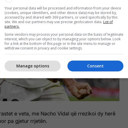
Your personal data will be processed and information from your device
(cookies, unique identifiers, and other device data) may be stored by,
accessed by and shared with 369 partners, or used specifically by this
site. We and our partners may use precise geolocation data.
List of
partners.
Some vendors may process your personal data on the basis of legitimate
interest, which you can object to by managing your options below. Look
for a link at the bottom of this page or in the site menu to manage or
withdraw consent in privacy and cookie settings.
Manage options
Consent
rastet e veta, me Nacho Vidal që rrezikoi dy herë
por pa gjetur rrjetën.