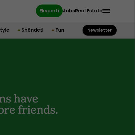
Eksperti
Jobs
Real Estate
style
Shëndeti
Fun
Newsletter