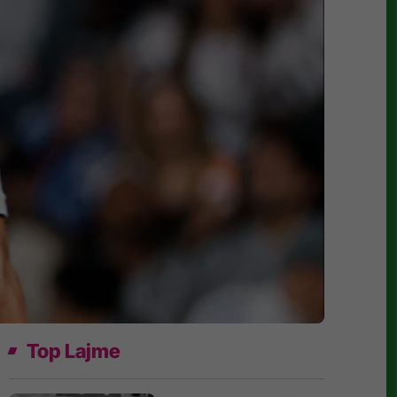
Top Lajme