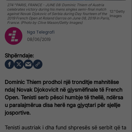
274:"PARIS, FRANCE - JUNE 08: Dominic Thiem of Austria
celebrates victory during his mens singles semi-final match
12:"Getty
against Novak Djokovic of Serbia during Day fourteen of the
Images
2019 French Open at Roland Garros on June 08, 2019 in Paris,
France. (Photo by Clive Mason/Getty Images)
Nga
Telegrafi
08/06/2019
Dominic Thiem prodhoi një tronditje mahnitëse
ndaj Novak Djokovicit në gjysmëfinale të French
Open. Tenisti serb pësoi humbje të thellë, ndërsa
u paralajmërua disa herë nga gjyqtari për sjellje
josportive.
Tenisti austriak i dha fund shpresës së serbit që ta