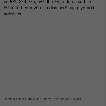
në 6-2, 3-6, 7-5, 5-7 dhe 7-5, ndërsa serbit i
është tërhequr vërejtja disa herë nga gjyqtari i
ndeshjes.
Dominic Thiem (Foto: Julian Finney/Getty Images/Guliver)