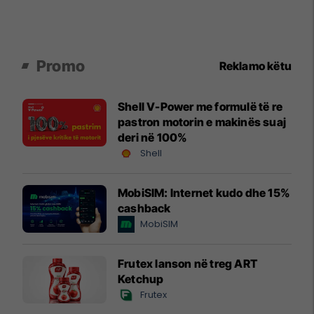
Promo
Reklamo këtu
Shell V-Power me formulë të re
pastron motorin e makinës suaj
deri në 100%
Shell
MobiSIM: Internet kudo dhe 15%
cashback
MobiSIM
Frutex lanson në treg ART
Ketchup
Frutex