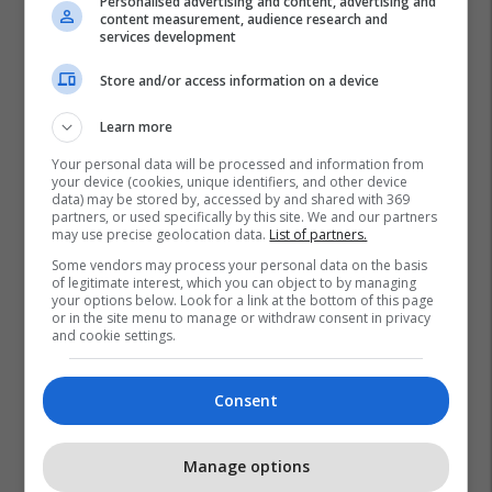
Personalised advertising and content, advertising and
content measurement, audience research and
services development
Store and/or access information on a device
Learn more
Your personal data will be processed and information from
your device (cookies, unique identifiers, and other device
data) may be stored by, accessed by and shared with 369
partners, or used specifically by this site. We and our partners
may use precise geolocation data.
List of partners.
Some vendors may process your personal data on the basis
of legitimate interest, which you can object to by managing
your options below. Look for a link at the bottom of this page
Tenis
French Open
Dominic Thiem
or in the site menu to manage or withdraw consent in privacy
and cookie settings.
Novak Djokovic
Consent
Manage options