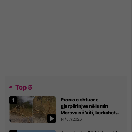
Top 5
Prania e shtuar e
gjarpërinjve në lumin
Morava në Viti, kërkohet
kujdes nga qytetarët
14/07/2026