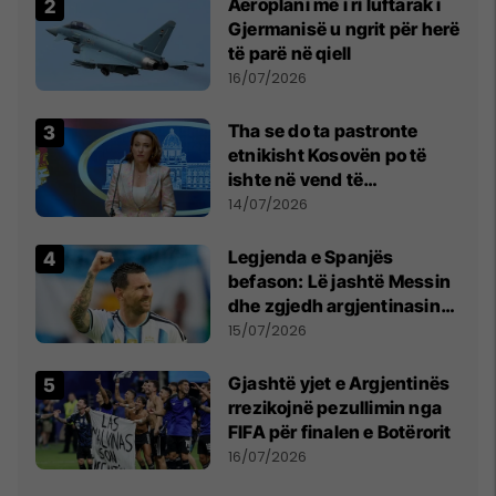
Aeroplani më i ri luftarak i
Gjermanisë u ngrit për herë
të parë në qiell
16/07/2026
Tha se do ta pastronte
etnikisht Kosovën po të
ishte në vend të
Millosheviqit, Lëvizja e
14/07/2026
Qytetarëve të Lirë në Serbi
kërkon shkarkimin e
Legjenda e Spanjës
menjëhershëm të
befason: Lë jashtë Messin
Snezhana Paunoviq
dhe zgjedh argjentinasin
më të mirë në botë
15/07/2026
Gjashtë yjet e Argjentinës
rrezikojnë pezullimin nga
FIFA për finalen e Botërorit
16/07/2026