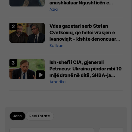
anashkaluar Ngushticën e
Hormuzit
Azia
Vdes gazetari serb Stefan
Cvetkoviq, që hetoi vrasjen e
Ivanoviqit – kishte denoncuar
kërcënime ndaj vëllezërve
Ballkan
Vuçiq
Ish-shefi i CIA, gjenerali
Petraeus: Ukraina përdor mbi 10
mijë dronë në ditë, SHBA-ja
mbetet shumë prapa në
Amerika
prodhim
Jobs
Real Estate