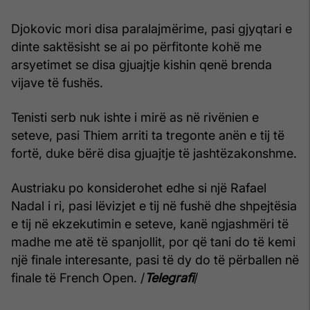
Djokovic mori disa paralajmërime, pasi gjyqtari e
dinte saktësisht se ai po përfitonte kohë me
arsyetimet se disa gjuajtje kishin qenë brenda
vijave të fushës.
Tenisti serb nuk ishte i mirë as në rivënien e
seteve, pasi Thiem arriti ta tregonte anën e tij të
fortë, duke bërë disa gjuajtje të jashtëzakonshme.
Austriaku po konsiderohet edhe si një Rafael
Nadal i ri, pasi lëvizjet e tij në fushë dhe shpejtësia
e tij në ekzekutimin e seteve, kanë ngjashmëri të
madhe me atë të spanjollit, por që tani do të kemi
një finale interesante, pasi të dy do të përballen në
finale të French Open. /
Telegrafi
/