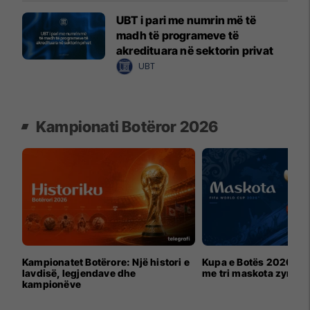
UBT i pari me numrin më të
madh të programeve të
akredituara në sektorin privat
UBT
Kampionati Botëror 2026
Kampionatet Botërore: Një histori e
Kupa e Botës 2026 për
lavdisë, legjendave dhe
me tri maskota zyrtar
kampionëve