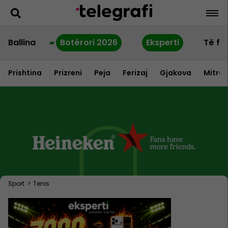
Ballina
Botërori 2026
Eksperti
Të fu
Prishtina
Prizreni
Peja
Ferizaj
Gjakova
Mitrov
Sport
>
Tenis