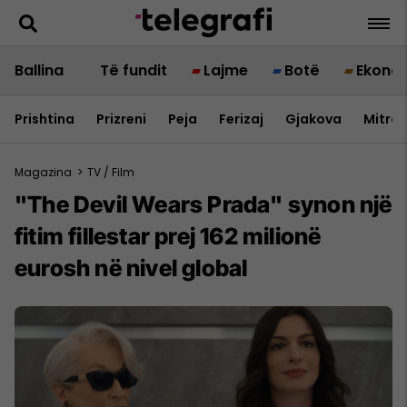
Ballina
Të fundit
Lajme
Botë
Ekono
Prishtina
Prizreni
Peja
Ferizaj
Gjakova
Mitrov
Magazina
>
TV / Film
"The Devil Wears Prada" synon një
fitim fillestar prej 162 milionë
eurosh në nivel global