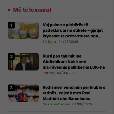
Më të lexuarat
Vaj palme e përbërës të
padeklaruar në etiketë – gjetjet
kryesore të prezantuara nga
AUV-i pas kontrollit në sektorin
Të Tjera
04/08/2026
e qumështit
Kurti pas takimit me
Abdixhikun: Nuk kemi
marrëveshje politike me LDK-në
Politikë
04/08/2026
Rodri merr vendimin për klubin e
radhës, zgjedh mes Real
Madridit dhe Barcelonës
Ndërkombëtare
04/08/2026