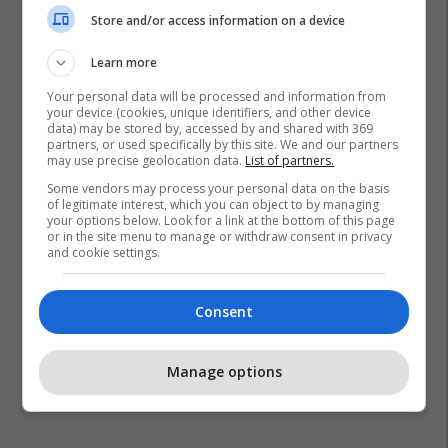
Store and/or access information on a device
Learn more
Meryl Streep
Anne Hathaway
Emily Blunt
Your personal data will be processed and information from
your device (cookies, unique identifiers, and other device
Stanley Tucci
data) may be stored by, accessed by and shared with 369
partners, or used specifically by this site. We and our partners
may use precise geolocation data.
List of partners.
Some vendors may process your personal data on the basis
of legitimate interest, which you can object to by managing
your options below. Look for a link at the bottom of this page
or in the site menu to manage or withdraw consent in privacy
and cookie settings.
Consent
Manage options