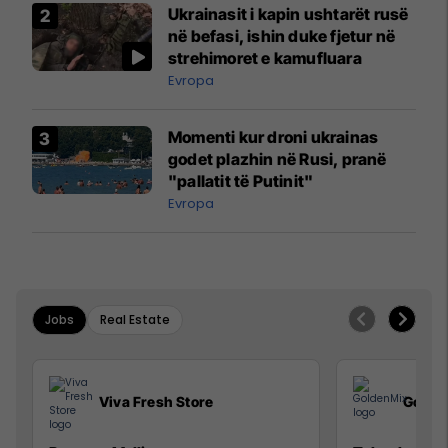
Ukrainasit i kapin ushtarët rusë
në befasi, ishin duke fjetur në
strehimoret e kamufluara
Evropa
Momenti kur droni ukrainas
godet plazhin në Rusi, pranë
"pallatit të Putinit"
Evropa
Jobs
Real Estate
Viva Fresh Store
Golde