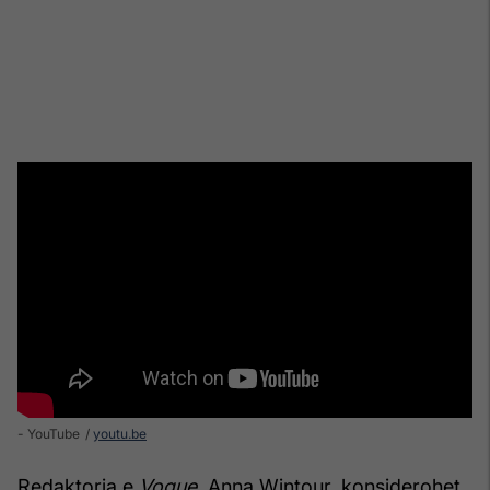
- YouTube
youtu.be
Redaktorja e
Vogue
, Anna Wintour, konsiderohet