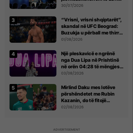
së
30/07/2026
“Vrisni, vrisni shqiptarët”,
skandal në UFC Beograd:
Buzukja u përball me thirrje
anti-shqiptare nga
01/08/2026
tribunat
Një pleskavicë e ngrënë
nga Dua Lipa në Prishtinë
në orën 04:28 të mëngjesit
- dhe bota digjitale serbe
03/08/2026
shpall gjendjen e luftës
Mirlind Daku mes lotëve
përshëndetet me Rubin
Kazanin, do të fitojë
miliona te Spartak Moska
02/08/2026