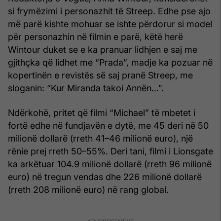
si frymëzimi i personazhit të Streep. Edhe pse ajo
më parë kishte mohuar se ishte përdorur si model
për personazhin në filmin e parë, këtë herë
Wintour duket se e ka pranuar lidhjen e saj me
gjithçka që lidhet me “Prada”, madje ka pozuar në
kopertinën e revistës së saj pranë Streep, me
sloganin: “Kur Miranda takoi Annën…”.
Ndërkohë, pritet që filmi “Michael” të mbetet i
fortë edhe në fundjavën e dytë, me 45 deri në 50
milionë dollarë (rreth 41–46 milionë euro), një
rënie prej rreth 50–55%. Deri tani, filmi i Lionsgate
ka arkëtuar 104.9 milionë dollarë (rreth 96 milionë
euro) në tregun vendas dhe 226 milionë dollarë
(rreth 208 milionë euro) në rang global.