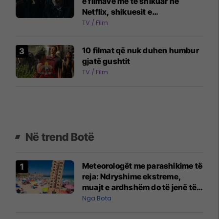
e filmave më të shikuar në
Netflix, shikuesit e
përshkruajnë atë si "më të
TV / Film
frikshëm se horrori"
10 filmat që nuk duhen humbur
gjatë gushtit
TV / Film
Në trend Botë
Meteorologët me parashikime të
reja: Ndryshime ekstreme,
muajt e ardhshëm do të jenë të
pazakontë
Nga Bota