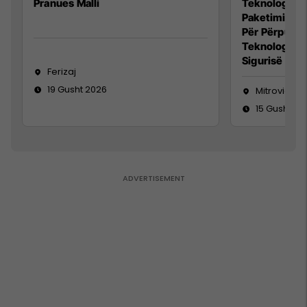
Pranues Malli
Teknolog/e p
Paketimin e 
Për Përpunim
Teknolog/e 
Sigurisë së 
Ferizaj
19 Gusht 2026
Mitrovicë
15 Gusht 20