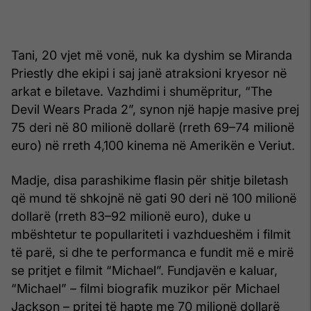
Tani, 20 vjet më vonë, nuk ka dyshim se Miranda
Priestly dhe ekipi i saj janë atraksioni kryesor në
arkat e biletave. Vazhdimi i shumëpritur, “The
Devil Wears Prada 2”, synon një hapje masive prej
75 deri në 80 milionë dollarë (rreth 69–74 milionë
euro) në rreth 4,100 kinema në Amerikën e Veriut.
Madje, disa parashikime flasin për shitje biletash
që mund të shkojnë në gati 90 deri në 100 milionë
dollarë (rreth 83–92 milionë euro), duke u
mbështetur te popullariteti i vazhdueshëm i filmit
të parë, si dhe te performanca e fundit më e mirë
se pritjet e filmit “Michael”. Fundjavën e kaluar,
“Michael” – filmi biografik muzikor për Michael
Jackson – pritej të hapte me 70 milionë dollarë