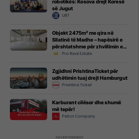
robotikës: Kosova drejt Koresë
së Jugut
UBT
Objekt 2475m² me qira në
Sllatinë të Madhe – hapësirë e
përshtatshme për zhvillimin e
biznesit #16068
Pro Real Estate
Zgjidhni PrishtinaTicket për
udhëtimin tuaj drejt Hamburgut
Prishtina Ticket
Karburant cilësor dhe shumë
më tepër!
Petrol Company