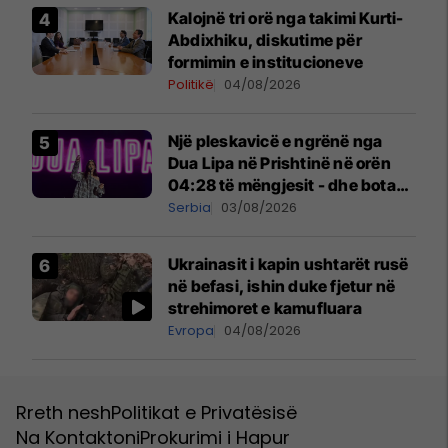
Kalojnë tri orë nga takimi Kurti-
Abdixhiku, diskutime për
formimin e institucioneve
Politikë
04/08/2026
Një pleskavicë e ngrënë nga
Dua Lipa në Prishtinë në orën
04:28 të mëngjesit - dhe bota
digjitale serbe shpall gjendjen e
Serbia
03/08/2026
luftës
Ukrainasit i kapin ushtarët rusë
në befasi, ishin duke fjetur në
strehimoret e kamufluara
Evropa
04/08/2026
Rreth nesh
Politikat e Privatësisë
Na Kontaktoni
Prokurimi i Hapur