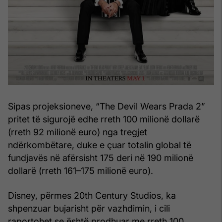
Sipas projeksioneve, “The Devil Wears Prada 2”
pritet të sigurojë edhe rreth 100 milionë dollarë
(rreth 92 milionë euro) nga tregjet
ndërkombëtare, duke e çuar totalin global të
fundjavës në afërsisht 175 deri në 190 milionë
dollarë (rreth 161–175 milionë euro).
Disney, përmes 20th Century Studios, ka
shpenzuar bujarisht për vazhdimin, i cili
raportohet se është prodhuar me rreth 100