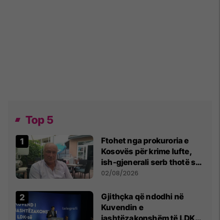
Top 5
Ftohet nga prokuroria e
Kosovës për krime lufte,
ish-gjenerali serb thotë se
dikush e tradhtoi në
02/08/2026
Beograd
Gjithçka që ndodhi në
Kuvendin e
jashtëzakonshëm të LDK-