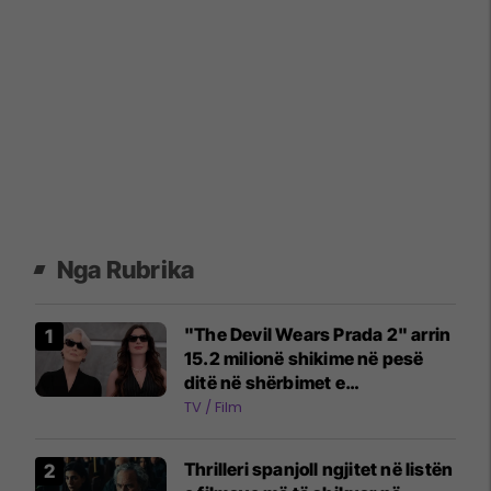
Nga Rubrika
"The Devil Wears Prada 2" arrin
15.2 milionë shikime në pesë
ditë në shërbimet e
transmetimit
TV / Film
Thrilleri spanjoll ngjitet në listën