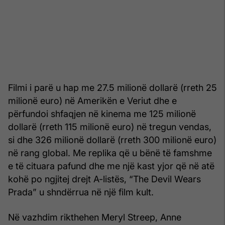
Filmi i parë u hap me 27.5 milionë dollarë (rreth 25
milionë euro) në Amerikën e Veriut dhe e
përfundoi shfaqjen në kinema me 125 milionë
dollarë (rreth 115 milionë euro) në tregun vendas,
si dhe 326 milionë dollarë (rreth 300 milionë euro)
në rang global. Me replika që u bënë të famshme
e të cituara pafund dhe me një kast yjor që në atë
kohë po ngjitej drejt A-listës, “The Devil Wears
Prada” u shndërrua në një film kult.
Në vazhdim rikthehen Meryl Streep, Anne