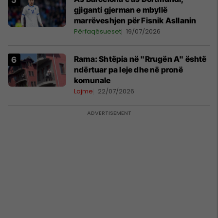
gjiganti gjerman e mbyllë
marrëveshjen për Fisnik Asllanin
Përfaqësueset
19/07/2026
Rama: Shtëpia në "Rrugën A" është
ndërtuar pa leje dhe në pronë
komunale
Lajme
22/07/2026