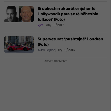
Si dukeshin aktorët e njohur të
Hollywoodit para se të bëheshin
tullacë? (Foto)
Yjet
30/08/2017
Superveturat ‘pushtojnë’ Londrën
(Foto)
Auto Lajme
12/09/2016