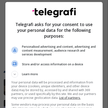
Telegrafi asks for your consent to use
your personal data for the following
purposes:
Personalised advertising and content, advertising and
content measurement, audience research and
services development
Store and/or access information on a device
Trend Telegrafi
Learn more
Shpend Ahmeti dënohet me 2 vite
Your personal data will be processed and information from
your device (cookies, unique identifiers, and other device
burgim dhe 5 mijë euro gjobë
data) may be stored by, accessed by and shared with 369
Drejtësi
partners, or used specifically by this site. We and our partners
may use precise geolocation data.
List of partners.
Përplasje në studio, panelisti
Some vendors may process your personal data on the basis