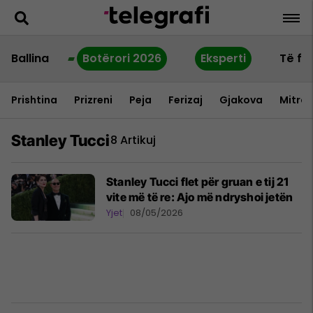
Ballina
Botërori 2026
Eksperti
Të fu
Prishtina
Prizreni
Peja
Ferizaj
Gjakova
Mitrov
Stanley Tucci
8 Artikuj
Stanley Tucci flet për gruan e tij 21
vite më të re: Ajo më ndryshoi jetën
Yjet
08/05/2026