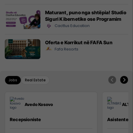
Maturant, puno nga shtëpia! Studio
Siguri Kibernetike ose Programim
Cacttus Education
Oferta e Korrikut në FAFA Sun
Fafa Resorts
Jobs
Real Estate
Avedo Kosovo
ALTI
Recepsioniste
Asistente e