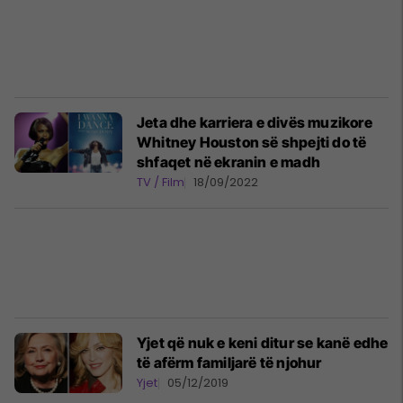
Jeta dhe karriera e divës muzikore
Whitney Houston së shpejti do të
shfaqet në ekranin e madh
TV / Film
18/09/2022
Yjet që nuk e keni ditur se kanë edhe
të afërm familjarë të njohur
Yjet
05/12/2019