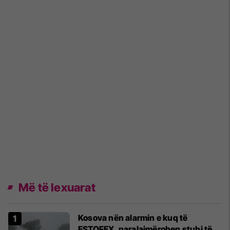
Më të lexuarat
Kosova nën alarmin e kuq të
ESTOFEX, paralajmërohen stuhi të