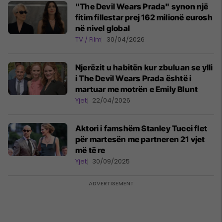
"The Devil Wears Prada" synon një
fitim fillestar prej 162 milionë eurosh
në nivel global
TV / Film
30/04/2026
Njerëzit u habitën kur zbuluan se ylli
i The Devil Wears Prada është i
martuar me motrën e Emily Blunt
Yjet
22/04/2026
Aktori i famshëm Stanley Tucci flet
për martesën me partneren 21 vjet
më të re
Yjet
30/09/2025