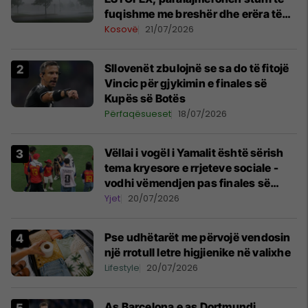
fuqishme me breshër dhe erëra të
forta
Kosovë
21/07/2026
Sllovenët zbulojnë se sa do të fitojë
Vincic për gjykimin e finales së
Kupës së Botës
Përfaqësueset
18/07/2026
Vëllai i vogël i Yamalit është sërish
tema kryesore e rrjeteve sociale -
vodhi vëmendjen pas finales së
Kupës së Botës
Yjet
20/07/2026
Pse udhëtarët me përvojë vendosin
një rrotull letre higjienike në valixhe
Lifestyle
20/07/2026
As Barcelona e as Dortmundi,