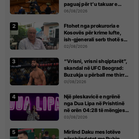
paguaj për t’u takuar e
bashkëbiseduar jam i
06/08/2026
lumtur ta bëj këtë
Ftohet nga prokuroria e
Kosovës për krime lufte,
ish-gjenerali serb thotë se
dikush e tradhtoi në
02/08/2026
Beograd
“Vrisni, vrisni shqiptarët”,
skandal në UFC Beograd:
Buzukja u përball me thirrje
anti-shqiptare nga
01/08/2026
tribunat
Një pleskavicë e ngrënë
nga Dua Lipa në Prishtinë
në orën 04:28 të mëngjesit
- dhe bota digjitale serbe
03/08/2026
shpall gjendjen e luftës
Mirlind Daku mes lotëve
përshëndetet me Rubin