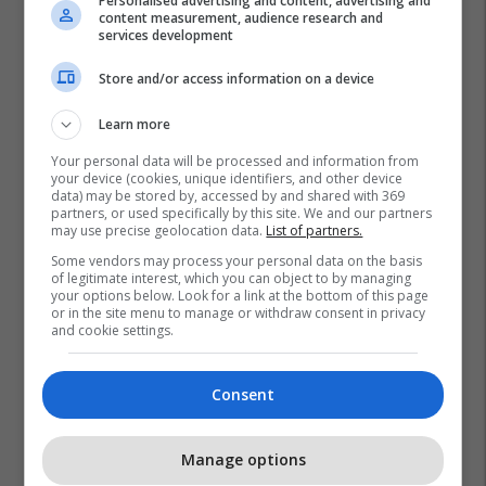
Personalised advertising and content, advertising and
content measurement, audience research and
services development
Store and/or access information on a device
Learn more
Your personal data will be processed and information from
your device (cookies, unique identifiers, and other device
data) may be stored by, accessed by and shared with 369
partners, or used specifically by this site. We and our partners
Naim Ternava
Kurban Bajrami
may use precise geolocation data.
List of partners.
Some vendors may process your personal data on the basis
of legitimate interest, which you can object to by managing
your options below. Look for a link at the bottom of this page
or in the site menu to manage or withdraw consent in privacy
and cookie settings.
Consent
Manage options