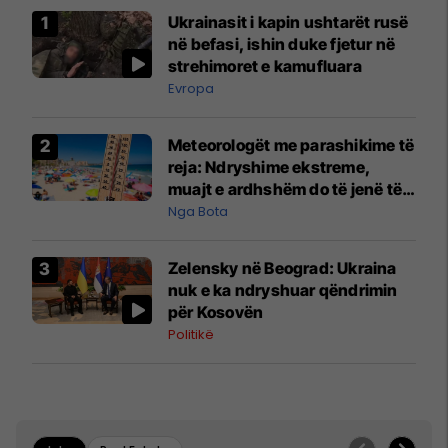
Ukrainasit i kapin ushtarët rusë
në befasi, ishin duke fjetur në
strehimoret e kamufluara
Evropa
Meteorologët me parashikime të
reja: Ndryshime ekstreme,
muajt e ardhshëm do të jenë të
pazakontë
Nga Bota
Zelensky në Beograd: Ukraina
nuk e ka ndryshuar qëndrimin
për Kosovën
Politikë