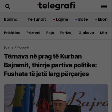
Ballina
Të fundit
Lajme
Botë
Ekono
Prishtina
Prizreni
Peja
Ferizaj
Gjakova
Mitrov
Lajme
>
Kosovë
Tërnava në prag të Kurban
Bajramit, thirrje partive politike:
Fushata të jetë larg përçarjes