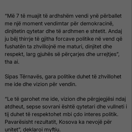
“Më 7 të muajit të ardhshëm vendi ynë përballet
me një moment vendimtar për demokracinë,
dinjitetin qytetar dhe të ardhmen e shtetit. Andaj
ju bëj thirrje të gjitha forcave politike në vend që
fushatën ta zhvillojnë me maturi, dinjitet dhe
respekt, larg gjuhës së përçarjes dhe urrejtjes”,
tha ai.
Sipas Tërnavës, gara politike duhet të zhvillohet
me ide dhe vizion për vendin.
“Le të garohet me ide, vizion dhe përgjegjësi ndaj
atdheut, sepse sovrani është qytetari dhe vullneti i
tij duhet të respektohet mbi çdo interes politik.
Pavarësisht rezultatit, Kosova ka nevojë për
unitet”, deklaroi myftiu.