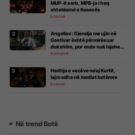
MUP-it serb, MPB-ja i heq
shtetësinë e Kosovës
Kosovë
Angellov: Gjendja me ujin në
Gostivar është përmirësuar
dukshëm, por ende nuk lejohet
për pije
Komunat
Hedhja e vezëve ndaj Kurtit,
lajm edhe në mediat botërore
Kosovë
Në trend Botë