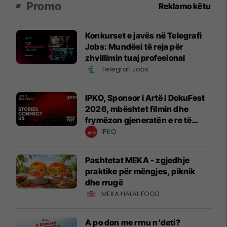
Promo
Reklamo këtu
Konkurset e javës në Telegrafi
Jobs: Mundësi të reja për
zhvillimin tuaj profesional
Telegrafi Jobs
IPKO, Sponsor i Artë i DokuFest
2026, mbështet filmin dhe
frymëzon gjeneratën e re të
krijuesve
IPKO
Pashtetat MEKA - zgjedhje
praktike për mëngjes, piknik
dhe rrugë
MEKA HALAL FOOD
A po don me rrnu n’deti?