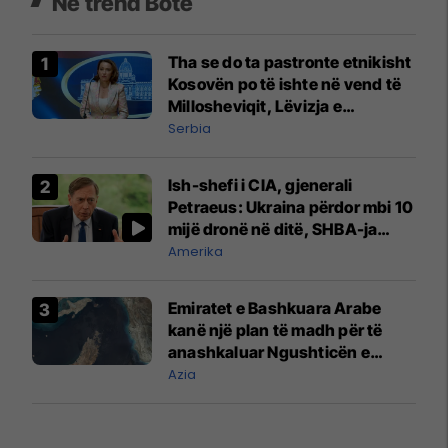
Në trend Botë
Tha se do ta pastronte etnikisht
Kosovën po të ishte në vend të
Millosheviqit, Lëvizja e
Qytetarëve të Lirë në Serbi
Serbia
kërkon shkarkimin e
menjëhershëm të Snezhana
Ish-shefi i CIA, gjenerali
Paunoviq
Petraeus: Ukraina përdor mbi 10
mijë dronë në ditë, SHBA-ja
mbetet shumë prapa në
Amerika
prodhim
Emiratet e Bashkuara Arabe
kanë një plan të madh për të
anashkaluar Ngushticën e
Hormuzit
Azia