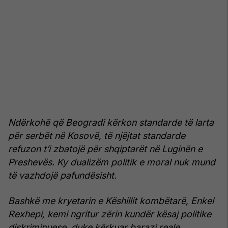
Ndërkohë që Beogradi kërkon standarde të larta
për serbët në Kosovë, të njëjtat standarde
refuzon t’i zbatojë për shqiptarët në Luginën e
Preshevës. Ky dualizëm politik e moral nuk mund
të vazhdojë pafundësisht.
Bashkë me kryetarin e Këshillit kombëtarë, Enkel
Rexhepi, kemi ngritur zërin kundër kësaj politike
diskriminuese, duke kërkuar barazi reale,