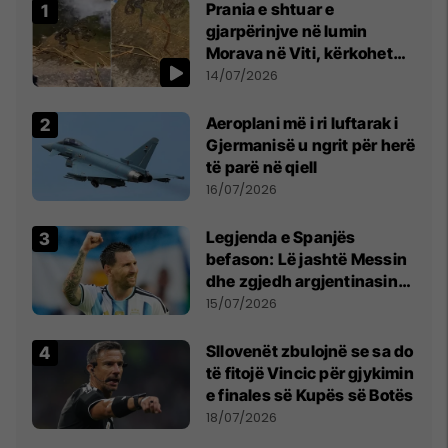
Prania e shtuar e
gjarpërinjve në lumin
Morava në Viti, kërkohet
kujdes nga qytetarët
14/07/2026
Aeroplani më i ri luftarak i
Gjermanisë u ngrit për herë
të parë në qiell
16/07/2026
Legjenda e Spanjës
befason: Lë jashtë Messin
dhe zgjedh argjentinasin
më të mirë në botë
15/07/2026
Sllovenët zbulojnë se sa do
të fitojë Vincic për gjykimin
e finales së Kupës së Botës
18/07/2026