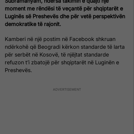
Subramanyam, ndërsa takimin e quajti një
moment me rëndësi të veçantë për shqiptarët e
Luginës së Preshevës dhe për vetë perspektivën
demokratike të rajonit.
Kamberi në një postim në Facebook shkruan
ndërkohë që Beogradi kërkon standarde të larta
për serbët në Kosovë, të njëjtat standarde
refuzon t’i zbatojë për shqiptarët në Luginën e
Preshevës.