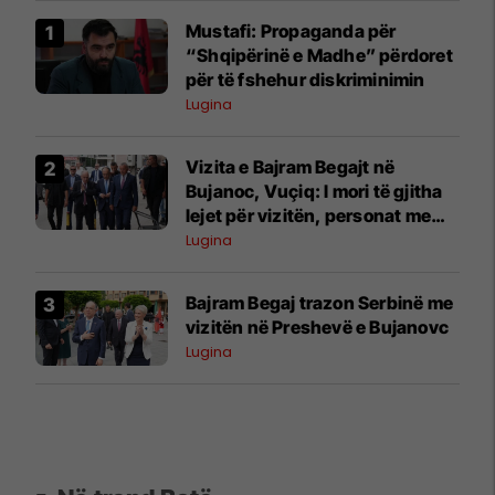
Mustafi: Propaganda për
“Shqipërinë e Madhe” përdoret
për të fshehur diskriminimin
Lugina
​Vizita e Bajram Begajt në
Bujanoc, Vuçiq: I mori të gjitha
lejet për vizitën, personat me
armë ishin tanët
Lugina
​Bajram Begaj trazon Serbinë me
vizitën në Preshevë e Bujanovc
Lugina