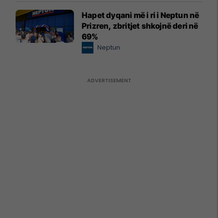
Hapet dyqani më i ri i Neptun në
Prizren, zbritjet shkojnë deri në
69%
Neptun