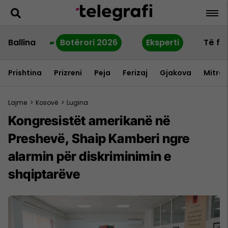
Ballina
Botërori 2026
Eksperti
Të fu
Prishtina
Prizreni
Peja
Ferizaj
Gjakova
Mitrov
Lajme
>
Kosovë
>
Lugina
Kongresistët amerikanë në
Preshevë, Shaip Kamberi ngre
alarmin për diskriminimin e
shqiptarëve