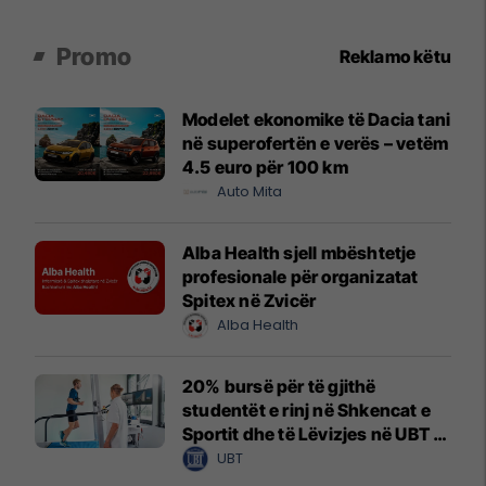
Promo
Reklamo këtu
Modelet ekonomike të Dacia tani
në superofertën e verës – vetëm
4.5 euro për 100 km
Auto Mita
Alba Health sjell mbështetje
profesionale për organizatat
Spitex në Zvicër
Alba Health
20% bursë për të gjithë
studentët e rinj në Shkencat e
Sportit dhe të Lëvizjes në UBT –
vendet janë të limituara
UBT