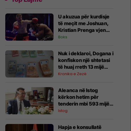
U akuzua për kurdisje
të meçit me Joshuan,
Kristian Prenga vjen
me reagim të ashpër
Boks
Nuk i deklaroi, Dogana i
konfiskon një shtetasi
të huaj rreth 13 mijë
euro në Bërnjak
Kronika e Zezë
Aleanca në Istog
kërkon hetim për
tenderin mbi 593 mijë
euro në Vrellë,
Istog
përmend edhe
zhdukjen e një
Hapja e konsullatë
dokumenti