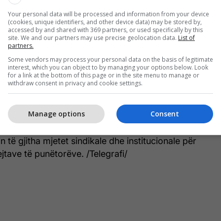
 guxojnë të trajtohen si kategori e negociueshme”.
Your personal data will be processed and information from your device
(cookies, unique identifiers, and other device data) may be stored by,
je Bordit të RTK-së, menaxhmentit dhe institucioneve
accessed by and shared with 369 partners, or used specifically by this
site. We and our partners may use precise geolocation data.
List of
 ndërmarrin masa urgjente për të garantuar
partners.
nciare të transmetuesit publik.
Some vendors may process your personal data on the basis of legitimate
interest, which you can object to by managing your options below. Look
for a link at the bottom of this page or in the site menu to manage or
eshme që një institucion publik me rëndësi
withdraw consent in privacy and cookie settings.
ijë në një pikë ku vihet në pikëpyetje pagesa e
ë tej në reagim.
Manage options
Consent
aralajmëruar se do të monitorojnë nga afër situatën
 të gjitha mjetet sindikale dhe institucionale për
ejtave të punëtorëve. /Telegrafi/