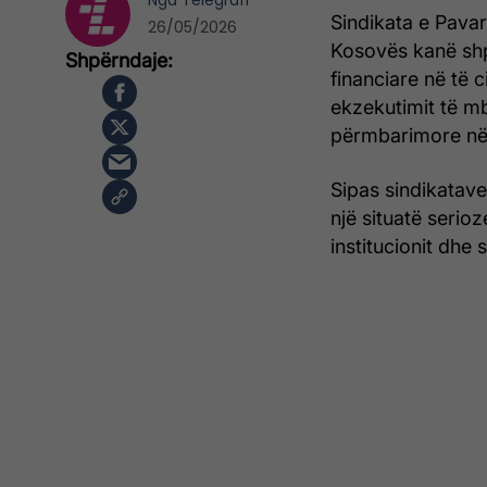
Nga
Telegrafi
Sindikata e Pava
26/05/2026
Kosovës kanë shp
financiare në të c
ekzekutimit të m
përmbarimore në r
Sipas sindikatave
një situatë serio
institucionit dhe