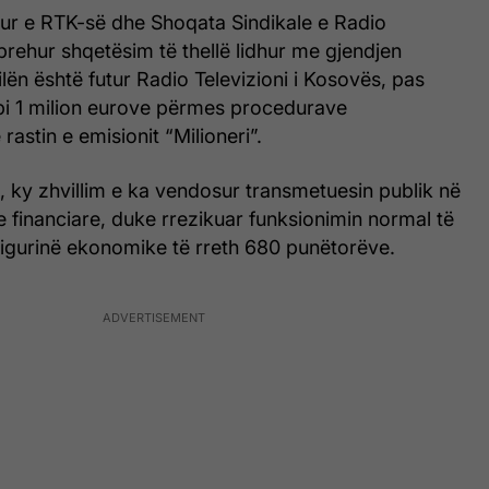
rur e RTK-së dhe Shoqata Sindikale e Radio
rehur shqetësim të thellë lidhur me gjendjen
ilën është futur Radio Televizioni i Kosovës, pas
bi 1 milion eurove përmes procedurave
astin e emisionit “Milioneri”.
, ky zhvillim e ka vendosur transmetuesin publik në
ze financiare, duke rrezikuar funksionimin normal të
 sigurinë ekonomike të rreth 680 punëtorëve.