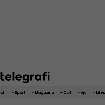
ech
Sport
Magazina
Cult
Ajo
Life