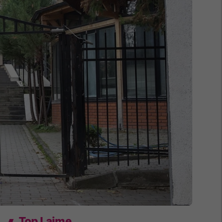
Top Lajme