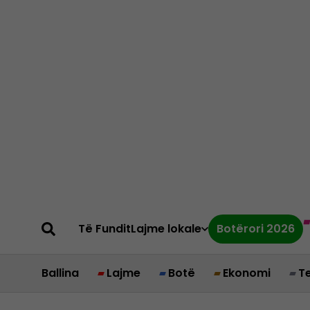
Të Fundit
Lajme lokale
Botërori 2026
Ballina
Lajme
Botë
Ekonomi
T