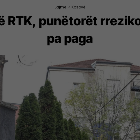
Lajme
>
Kosovë
ë RTK, punëtorët rreziko
pa paga