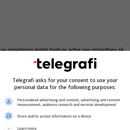
 se shqetësimi është thelluar edhe pas mbledhjes së
ku është bërë e ditur se institucioni i është drejtuar
ancave me kërkesa urgjente për tejkalimin e
Telegrafi asks for your consent to use your
personal data for the following purposes:
 paraqitur kërkesë për mbështetje financiare, ndërsa
esë për huadhënie në vlerë prej 1.4 milion euro për
Personalised advertising and content, advertising and content
e dhe shpenzimeve të tjera operative”, thuhet në
measurement, audience research and services development
Store and/or access information on a device
jnë se “pagat, të drejtat e punës dhe siguria sociale
Learn more