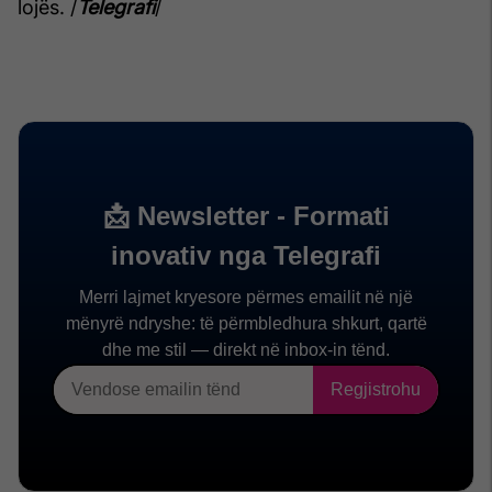
lojës. /
Telegrafi
/