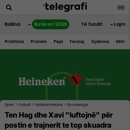
Ballina
Botërori 2026
Të fundit
Lajme
Prishtina
Prizreni
Peja
Ferizaj
Gjakova
Mitrov
Sport
>
Futboll
>
Ndërkombëtare
>
Bundesliga
Ten Hag dhe Xavi "luftojnë" për
postin e trajnerit te top skuadra