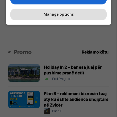
Manage options
Promo
Reklamo këtu
Holiday In 2 – banesa juaj për
pushime pranë detit
Edil Project
Plan B – reklamoni biznesin tuaj
aty ku është audienca shqiptare
në Zvicër
Plan B