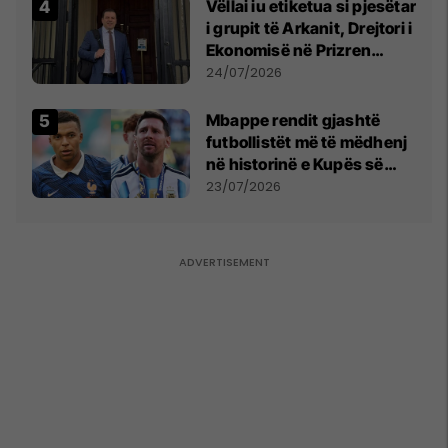
Vëllai iu etiketua si pjesëtar
i grupit të Arkanit, Drejtori i
Ekonomisë në Prizren
mohon pretendimet
24/07/2026
Mbappe rendit gjashtë
futbollistët më të mëdhenj
në historinë e Kupës së
Botës, Messi mbetet i dyti
23/07/2026