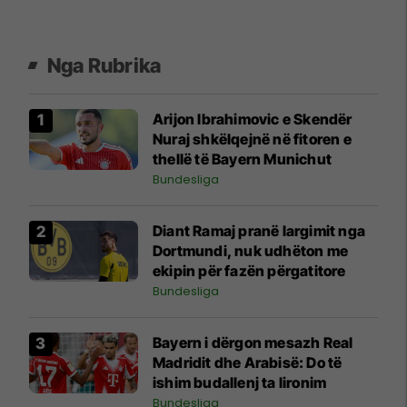
Nga Rubrika
Arijon Ibrahimovic e Skendër
Nuraj shkëlqejnë në fitoren e
thellë të Bayern Munichut
Bundesliga
Diant Ramaj pranë largimit nga
Dortmundi, nuk udhëton me
ekipin për fazën përgatitore
Bundesliga
Bayern i dërgon mesazh Real
Madridit dhe Arabisë: Do të
ishim budallenj ta lironim
Bundesliga