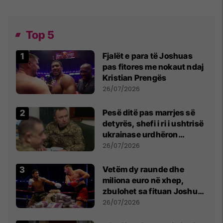
Top 5
Fjalët e para të Joshuas
pas fitores me nokaut ndaj
Kristian Prengës
26/07/2026
Pesë ditë pas marrjes së
detyrës, shefi i ri i ushtrisë
ukrainase urdhëron
kontroll të madh
26/07/2026
Vetëm dy raunde dhe
miliona euro në xhep,
zbulohet sa fituan Joshua
e Prenga
26/07/2026