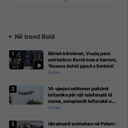
Në trend Botë
Sërish kërcënon, Vuçiq para
ushtarëve: Kurrë mos e harroni,
'Kosova është pjesë e Serbisë'
Serbia
14-vjeçari ndihmon policinë
britanike për një telefonatë të
rreme, aeroplanët luftarakë u
ngritën në ajër për të
Evropa
interceptuar fluturaken e Qatar
Airways që po shkonte drejt
Ukrainasit sulmohen në Poloni -
Mançesterit