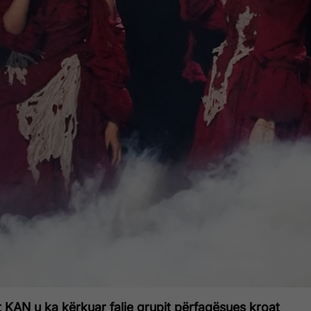
lit KAN u ka kërkuar falje grupit përfaqësues kroat