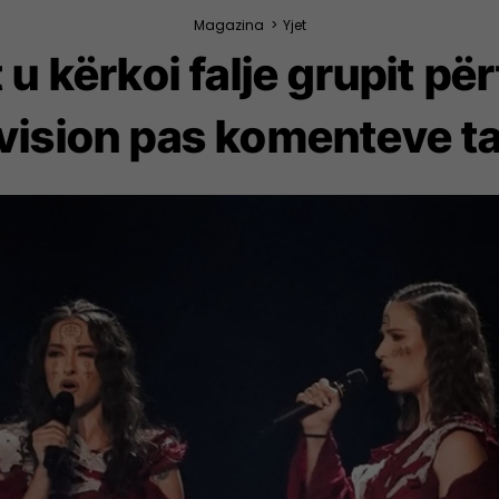
Magazina
>
Yjet
it u kërkoi falje grupit p
vision pas komenteve ta