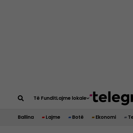
Të Fundit
Lajme lokale
Ballina
Lajme
Botë
Ekonomi
T