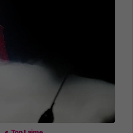
Top Lajme