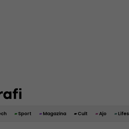
ech
Sport
Magazina
Cult
Ajo
Life