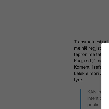
Transmetuesi publi
me një regjistrim
tepron me tatuazh
Kuq, red.)", ndër
Komenti i referoh
Lelek e mori atë 
tyre.
KAN immedi
intention 
public. We