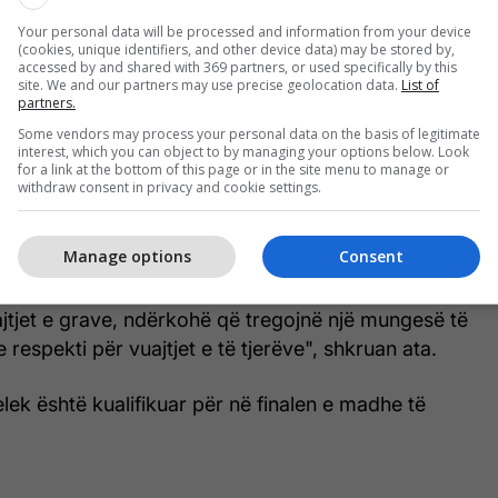
gy to the Head of the Croatian delegation
Your personal data will be processed and information from your device
(@kann)
May 13, 2026
(cookies, unique identifiers, and other device data) may be stored by,
accessed by and shared with 369 partners, or used specifically by this
site. We and our partners may use precise geolocation data.
List of
partners.
Some vendors may process your personal data on the basis of legitimate
oi duke ndarë një ‘srenshot’ të postimit të
interest, which you can object to by managing your options below. Look
for a link at the bottom of this page or in the site menu to manage or
aelit në Instagram.
withdraw consent in privacy and cookie settings.
 komentet e televizionit izraelit KAN, në të cilat
Manage options
Consent
ën tonë dhe viktimat e grave katolike të shtypura.
 shqetësuese të tallosh gratë që këndojnë për
jtjet e grave, ndërkohë që tregojnë një mungesë të
 respekti për vuajtjet e të tjerëve", shkruan ata.
lek është kualifikuar për në finalen e madhe të