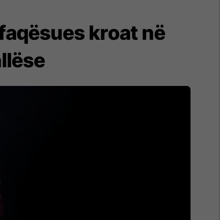
ërfaqësues kroat në
llëse