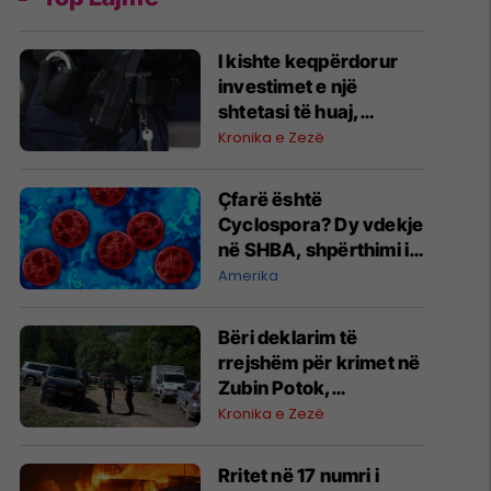
I kishte keqpërdorur
investimet e një
shtetasi të huaj,
arrestohet i dyshuari
Kronika e Zezë
në Prishtinë
Çfarë është
Cyclospora? Dy vdekje
në SHBA, shpërthimi i
sëmundjes e vë
Amerika
Evropën në gatishmëri
​Bëri deklarim të
rrejshëm për krimet në
Zubin Potok,
“dëshmitari” nga
Kronika e Zezë
Zupçi ndalet 48 orë
Rritet në 17 numri i