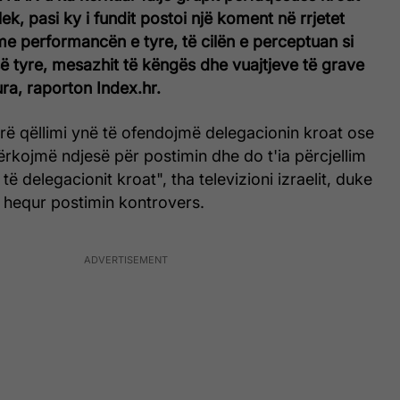
ek, pasi ky i fundit postoi një koment në rrjetet
 me performancën e tyre, të cilën e perceptuan si
 së tyre, mesazhit të këngës dhe vuajtjeve të grave
ura, raporton Index.hr.
rë qëllimi ynë të ofendojmë delegacionin kroat ose
ërkojmë ndjesë për postimin dhe do t'ia përcjellim
të delegacionit kroat", tha televizioni izraelit, duke
n hequr postimin kontrovers.