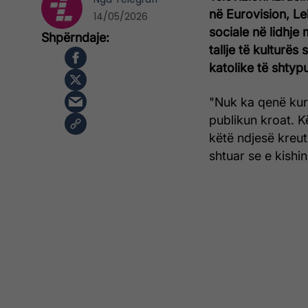
në Eurovision, Lel
14/05/2026
sociale në lidhje
tallje të kulturës
katolike të shtyp
"Nuk ka qenë kur
publikun kroat. K
këtë ndjesë kreut 
shtuar se e kishi