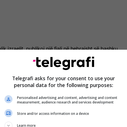
k izraelit, publikoi një fjali në hebraisht së bashku
 të performancës së grupit që përkthehet si: "Kur e
et me këna në Eilat (një qytet turistik në Detin e
sa mbishkrimi shkruante: "Po e teprojnë vërtet".
Telegrafi asks for your consent to use your
ej paraqitjes në skenë të interpretuesve, por grupi
personal data for the following purposes:
si një nënçmim të simbolizmit të performancës së
Personalised advertising and content, advertising and content
measurement, audience research and services development
ately removed the post. It was never our
Store and/or access information on a device
to offend the Croatian delegation or the Croatian
 apologize for the publication and will also convey
Learn more