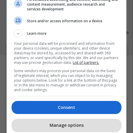
content measurement, audience research and
services development
Shërbime te Klientëve
Shitje
Store and/or access information on a device
Kosovë
Pejë
18 Maj 2026
18 Maj 202
Learn more
Your personal data will be processed and information from
your device (cookies, unique identifiers, and other device
data) may be stored by, accessed by and shared with 369
partners, or used specifically by this site. We and our partners
may use precise geolocation data.
List of partners.
Some vendors may process your personal data on the basis
of legitimate interest, which you can object to by managing
your options below. Look for a link at the bottom of this page
or in the site menu to manage or withdraw consent in privacy
and cookie settings.
Consent
Manage options