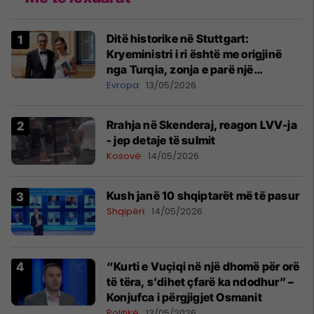
Ditë historike në Stuttgart:
Kryeministri i ri është me origjinë
nga Turqia, zonja e parë një
shqiptare nga Kanadaja
Evropa
13/05/2026
Rrahja në Skenderaj, reagon LVV-ja
- jep detaje të sulmit
Kosovë
14/05/2026
Kush janë 10 shqiptarët më të pasur
Shqipëri
14/05/2026
“Kurti e Vuçiqi në një dhomë për orë
të tëra, s’dihet çfarë ka ndodhur” –
Konjufca i përgjigjet Osmanit
Politikë
13/05/2026