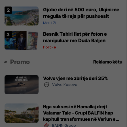
Shqipërisë
Gjobë deri në 500 euro, Ulqini me
rregulla të reja për pushuesit
Mali i Zi
Besnik Tahiri flet për foton e
manipuluar me Duda Baljen
Politikë
Promo
Reklamo këtu
Volvo vjen me zbritje deri 35%
Volvo Kosova
Nga suksesi në Hamallaj drejt
Valamar Tale - Grupi BALFIN hap
kapitull transformues në Veriun e
Shqipërisë
BALFIN Group