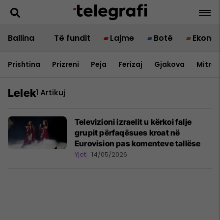
Ballina
Të fundit
Lajme
Botë
Ekono
Prishtina
Prizreni
Peja
Ferizaj
Gjakova
Mitrov
Lelek
1 Artikuj
Televizioni izraelit u kërkoi falje
grupit përfaqësues kroat në
Eurovision pas komenteve tallëse
Yjet
14/05/2026