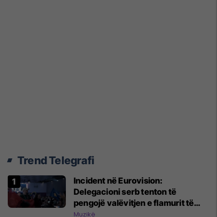
Trend Telegrafi
Incident në Eurovision:
Delegacioni serb tenton të
pengojë valëvitjen e flamurit të
Kosovës gjatë performancës së
Muzikë