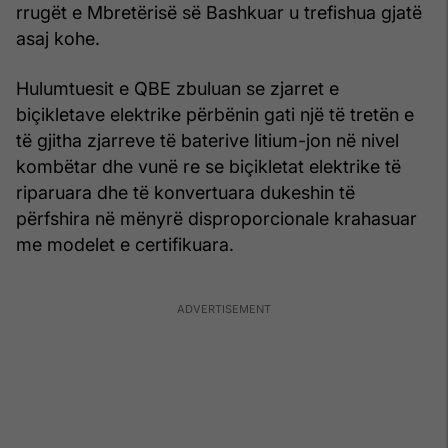
rrugët e Mbretërisë së Bashkuar u trefishua gjatë
asaj kohe.
Hulumtuesit e QBE zbuluan se zjarret e
biçikletave elektrike përbënin gati një të tretën e
të gjitha zjarreve të baterive litium-jon në nivel
kombëtar dhe vunë re se biçikletat elektrike të
riparuara dhe të konvertuara dukeshin të
përfshira në mënyrë disproporcionale krahasuar
me modelet e certifikuara.