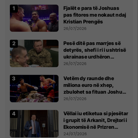
Fjalët e para të Joshuas
pas fitores me nokaut ndaj
Kristian Prengës
26/07/2026
Pesë ditë pas marrjes së
detyrës, shefi i ri i ushtrisë
ukrainase urdhëron
kontroll të madh
26/07/2026
Vetëm dy raunde dhe
miliona euro në xhep,
zbulohet sa fituan Joshua
e Prenga
26/07/2026
Vëllai iu etiketua si pjesëtar
i grupit të Arkanit, Drejtori i
Ekonomisë në Prizren
mohon pretendimet
24/07/2026