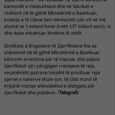
kamionët e mbeturinave dhe në fabrikat e
riciklimit në të gjithë Mbretërinë e Bashkuar,
kostoja e të cilave tani vlerësohet çdo vit në më
shumë se 1 miliard funte (rreth 1.17 miliard euro), si
dhe duke shkaktuar lëndime të stafit.
Sindikata e Brigadave të Zjarrfikësve tha se
shërbimet në të gjithë Mbretërinë e Bashkuar
kërkonin investime për të trajnuar dhe pajisur
zjarrfikësit që i përgjigjen rreziqeve të reja,
veçanërisht gazrave toksikë të prodhuar nga
zjarret e baterive litium-jon, të cilat mund të
krijojnë rreziqe shëndetësore afatgjata për
zjarrfikësit dhe publikun. /
Telegrafi
/