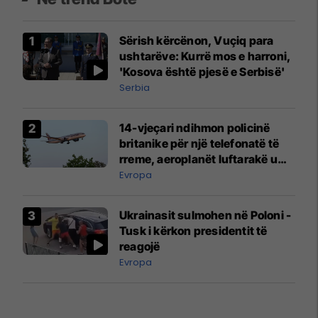
Sërish kërcënon, Vuçiq para
ushtarëve: Kurrë mos e harroni,
'Kosova është pjesë e Serbisë'
Serbia
14-vjeçari ndihmon policinë
britanike për një telefonatë të
rreme, aeroplanët luftarakë u
ngritën në ajër për të
Evropa
interceptuar fluturaken e Qatar
Airways që po shkonte drejt
Ukrainasit sulmohen në Poloni -
Mançesterit
Tusk i kërkon presidentit të
reagojë
Evropa