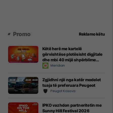
Promo
Reklamo këtu
Këtë herë me kartelë
gërvishtëse plotësisht digjitale
dhe mbi 40 mijë shpërblime
instant!
Meridian
Zgjidhni një nga katër modelet
tuaja të preferuara Peugeot
Peugot Kosova
IPKO vazhdon partneritetin me
Sunny Hill Festival 2026