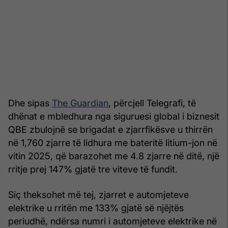
Dhe sipas
The Guardian
, përcjell Telegrafi, të
dhënat e mbledhura nga siguruesi global i biznesit
QBE zbulojnë se brigadat e zjarrfikësve u thirrën
në 1,760 zjarre të lidhura me bateritë litium-jon në
vitin 2025, që barazohet me 4.8 zjarre në ditë, një
rritje prej 147% gjatë tre viteve të fundit.
Siç theksohet më tej, zjarret e automjeteve
elektrike u rritën me 133% gjatë së njëjtës
periudhë, ndërsa numri i automjeteve elektrike në