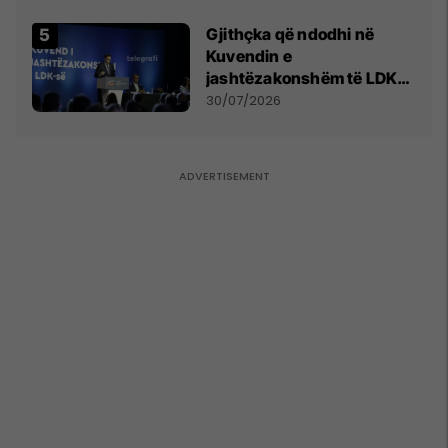
Gjithçka që ndodhi në
Kuvendin e
jashtëzakonshëm të LDK-
së
30/07/2026