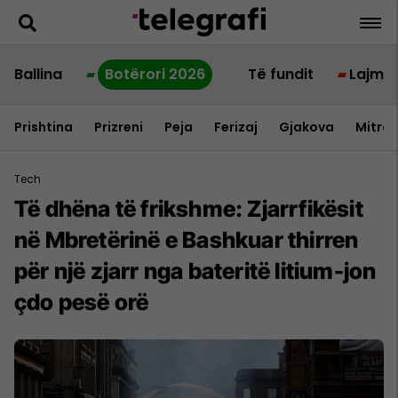
Ballina
Botërori 2026
Të fundit
Lajme
Prishtina
Prizreni
Peja
Ferizaj
Gjakova
Mitrov
Tech
Të dhëna të frikshme: Zjarrfikësit
në Mbretërinë e Bashkuar thirren
për një zjarr nga bateritë litium-jon
çdo pesë orë