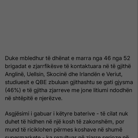
Duke mbledhur të dhënat e marra nga 46 nga 52
brigadat e zjarrfikësve të kontaktuara në të gjithë
Anglinë, Uellsin, Skocinë dhe Irlandën e Veriut,
studiuesit e QBE zbuluan gjithashtu se gati gjysma
(46%) e të gjitha zjarreve me jone litiumi ndodhën
në shtëpitë e njerëzve.
Asgjësimi i gabuar i këtyre baterive - të cilat nuk
duhet të hidhen në një kosh të zakonshëm, por
mund të riciklohen përmes koshave në shumë
supermarkete - ka rezultuar në zjarre serioze në