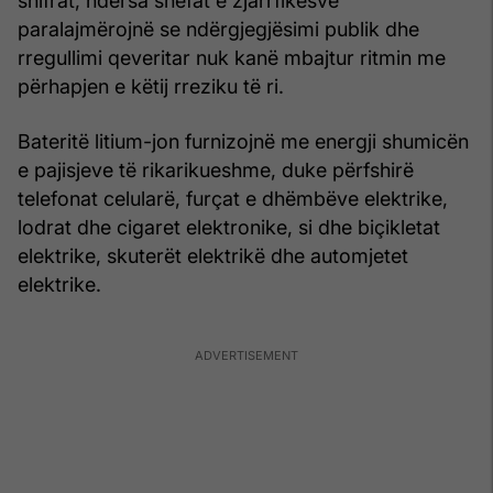
shifrat, ndërsa shefat e zjarrfikësve
paralajmërojnë se ndërgjegjësimi publik dhe
rregullimi qeveritar nuk kanë mbajtur ritmin me
përhapjen e këtij rreziku të ri.
Bateritë litium-jon furnizojnë me energji shumicën
e pajisjeve të rikarikueshme, duke përfshirë
telefonat celularë, furçat e dhëmbëve elektrike,
lodrat dhe cigaret elektronike, si dhe biçikletat
elektrike, skuterët elektrikë dhe automjetet
elektrike.