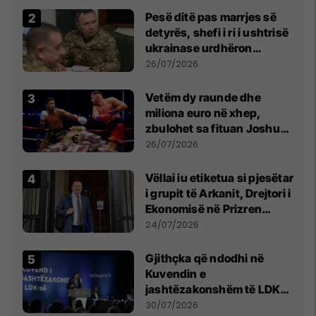
Pesë ditë pas marrjes së
detyrës, shefi i ri i ushtrisë
ukrainase urdhëron
kontroll të madh
26/07/2026
Vetëm dy raunde dhe
miliona euro në xhep,
zbulohet sa fituan Joshua
e Prenga
26/07/2026
Vëllai iu etiketua si pjesëtar
i grupit të Arkanit, Drejtori i
Ekonomisë në Prizren
mohon pretendimet
24/07/2026
Gjithçka që ndodhi në
Kuvendin e
jashtëzakonshëm të LDK-
së
30/07/2026