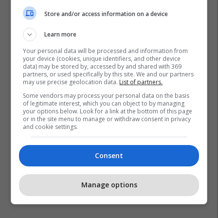
Store and/or access information on a device
Learn more
Your personal data will be processed and information from
your device (cookies, unique identifiers, and other device
data) may be stored by, accessed by and shared with 369
partners, or used specifically by this site. We and our partners
may use precise geolocation data.
List of partners.
Some vendors may process your personal data on the basis
of legitimate interest, which you can object to by managing
your options below. Look for a link at the bottom of this page
Barcelona
Antoine Griezmann
La Liga
or in the site menu to manage or withdraw consent in privacy
and cookie settings.
Consent
Manage options