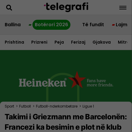
Ballina
Botërori 2026
Të fundit
Lajme
Prishtina
Prizreni
Peja
Ferizaj
Gjakova
Mitrov
Sport
>
Futboll
>
Futboll-nderkombetare
>
Ligue 1
Takimi i Griezmann me Barcelonën:
Francezi ka besimin e plot në klub