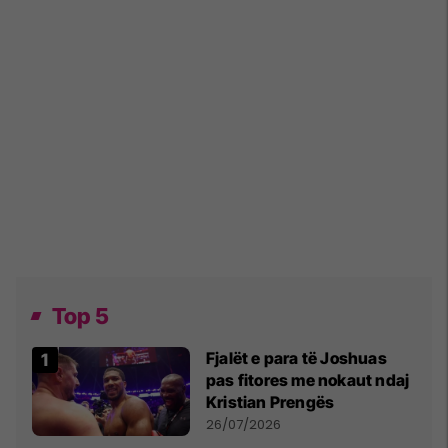
Top 5
Fjalët e para të Joshuas
pas fitores me nokaut ndaj
Kristian Prengës
26/07/2026