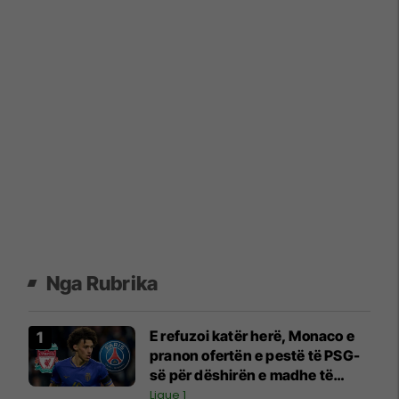
Nga Rubrika
E refuzoi katër herë, Monaco e
pranon ofertën e pestë të PSG-
së për dëshirën e madhe të
Liverpoolit
Ligue 1