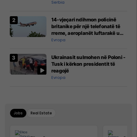
Serbia
14-vjeçari ndihmon policinë
britanike për një telefonatë të
rreme, aeroplanët luftarakë u
ngritën në ajër për të
Evropa
interceptuar fluturaken e Qatar
Airways që po shkonte drejt
Ukrainasit sulmohen në Poloni -
Mançesterit
Tusk i kërkon presidentit të
reagojë
Evropa
Jobs
Real Estate