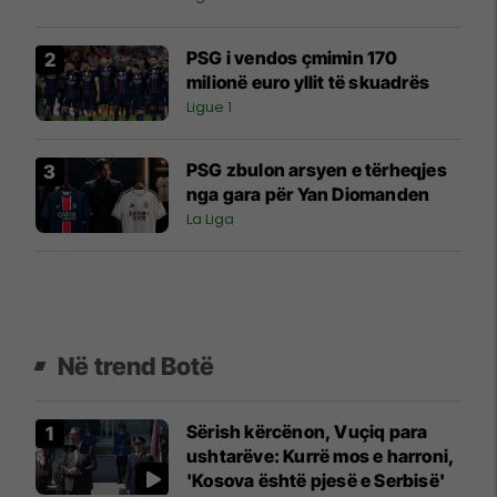
PSG i vendos çmimin 170
milionë euro yllit të skuadrës
Ligue 1
PSG zbulon arsyen e tërheqjes
nga gara për Yan Diomanden
La Liga
Në trend Botë
Sërish kërcënon, Vuçiq para
ushtarëve: Kurrë mos e harroni,
'Kosova është pjesë e Serbisë'