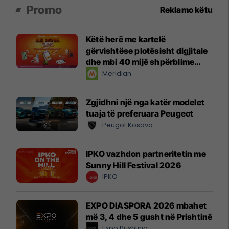
Promo
Reklamo këtu
Këtë herë me kartelë
gërvishtëse plotësisht digjitale
dhe mbi 40 mijë shpërblime
instant!
Meridian
Zgjidhni një nga katër modelet
tuaja të preferuara Peugeot
Peugot Kosova
IPKO vazhdon partneritetin me
Sunny Hill Festival 2026
IPKO
EXPO DIASPORA 2026 mbahet
më 3, 4 dhe 5 gusht në Prishtinë
Expo Prishtina