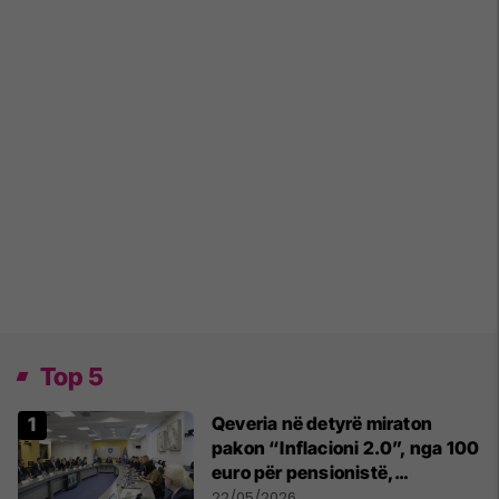
Top 5
Qeveria në detyrë miraton
pakon “Inflacioni 2.0”, nga 100
euro për pensionistë,
punëtorët privat, fëmijë dhe
22/05/2026