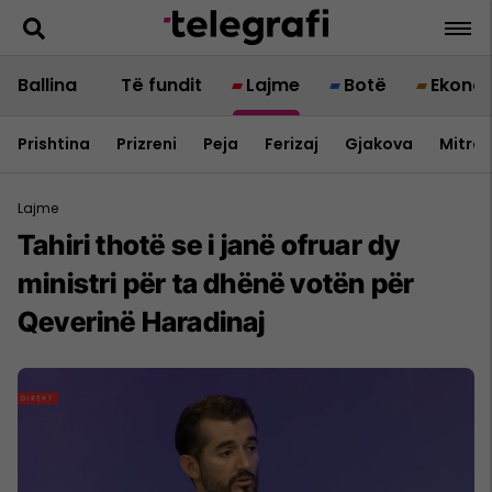
Ballina
Të fundit
Lajme
Botë
Ekono
Prishtina
Prizreni
Peja
Ferizaj
Gjakova
Mitrov
Lajme
Tahiri thotë se i janë ofruar dy
ministri për ta dhënë votën për
Qeverinë Haradinaj