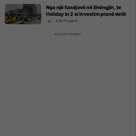
Nga një fundjavë në Shëngjin, te
Holiday In 2 si investim pranë detit
Edil Project