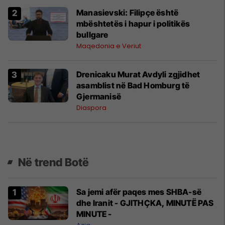
Manasievski: Filipçe është
mbështetës i hapur i politikës
bullgare
Maqedonia e Veriut
Drenicaku Murat Avdyli zgjidhet
asamblist në Bad Homburg të
Gjermanisë
Diaspora
Në trend Botë
Sa jemi afër paqes mes SHBA-së
dhe Iranit - GJITHÇKA, MINUTË PAS
MINUTE -