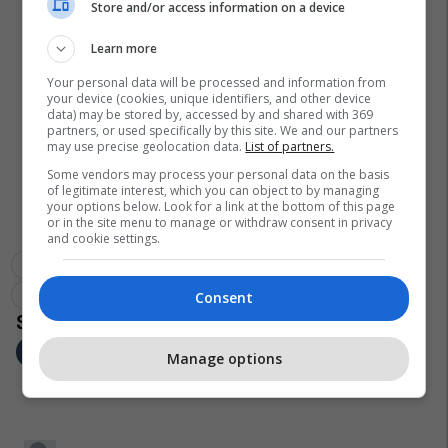
Store and/or access information on a device
Learn more
Your personal data will be processed and information from
your device (cookies, unique identifiers, and other device
data) may be stored by, accessed by and shared with 369
partners, or used specifically by this site. We and our partners
may use precise geolocation data.
List of partners.
Some vendors may process your personal data on the basis
of legitimate interest, which you can object to by managing
your options below. Look for a link at the bottom of this page
or in the site menu to manage or withdraw consent in privacy
and cookie settings.
Debat Plus
Labinor Tahiri
Akr
Zgjedhjet
Zgjedhjet 2019
Aak
Rtv Dukagjini
Consent
Manage options