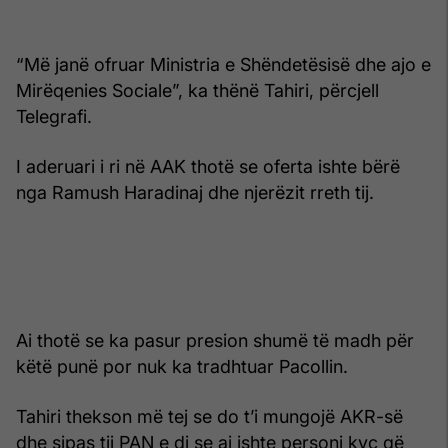
“Më janë ofruar Ministria e Shëndetësisë dhe ajo e
Mirëqenies Sociale”, ka thënë Tahiri, përcjell
Telegrafi.
I aderuari i ri në AAK thotë se oferta ishte bërë
nga Ramush Haradinaj dhe njerëzit rreth tij.
Ai thotë se ka pasur presion shumë të madh për
këtë punë por nuk ka tradhtuar Pacollin.
Tahiri thekson më tej se do t’i mungojë AKR-së
dhe sipas tij PAN e di se ai ishte personi kyç që