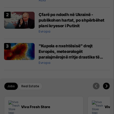
Azia
Çfarë po ndodh në Ukrainë -
publikohen hartat, po shpërbëhet
plani kryesor i Putinit
Evropa
"Kupola e nxehtësisë" drejt
Evropës, meteorologët
paralajmërojnë rritje drastike të
temperaturave
Evropa
Jobs
Real Estate
Viva Fresh Store
Viva 