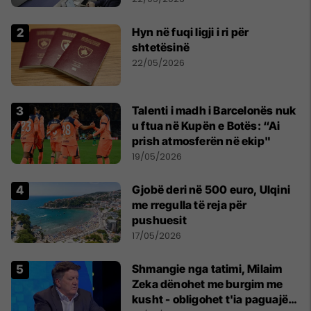
studentë
Hyn në fuqi ligji i ri për
shtetësinë
22/05/2026
Talenti i madh i Barcelonës nuk
u ftua në Kupën e Botës: “Ai
prish atmosferën në ekip"
19/05/2026
Gjobë deri në 500 euro, Ulqini
me rregulla të reja për
pushuesit
17/05/2026
Shmangie nga tatimi, Milaim
Zeka dënohet me burgim me
kusht - obligohet t'ia paguajë