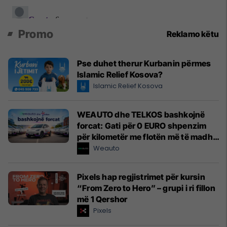
Promo
Reklamo këtu
Pse duhet therur Kurbanin përmes
Islamic Relief Kosova?
Islamic Relief Kosova
WEAUTO dhe TELKOS bashkojnë
forcat: Gati për 0 EURO shpenzim
për kilometër me flotën më të madhe
elektrike të një kompanie kosovare
Weauto
Pixels hap regjistrimet për kursin
“From Zero to Hero” – grupi i ri fillon
më 1 Qershor
Pixels