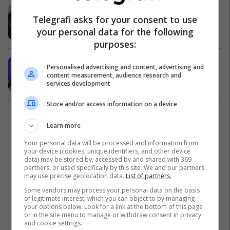
Kush është Vitore Tusha? Gjyqtarja
Telegrafi asks for your consent to use
që la në burg Fatos Nanon
your personal data for the following
Shqipëri
05/11/2018
purposes:
Basha: Në Kuvend po legjitimohet
Personalised advertising and content, advertising and
pastrimi i parave të pista
content measurement, audience research and
services development
Shqipëri
24/09/2018
Store and/or access information on a device
1
Learn more
Your personal data will be processed and information from
your device (cookies, unique identifiers, and other device
data) may be stored by, accessed by and shared with 369
partners, or used specifically by this site. We and our partners
may use precise geolocation data.
List of partners.
Some vendors may process your personal data on the basis
of legitimate interest, which you can object to by managing
your options below. Look for a link at the bottom of this page
or in the site menu to manage or withdraw consent in privacy
and cookie settings.