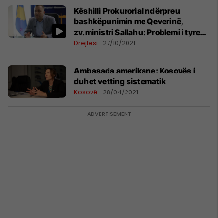
Këshilli Prokurorial ndërpreu
bashkëpunimin me Qeverinë,
zv.ministri Sallahu: Problemi i tyre
është Vettingu
Drejtësi
27/10/2021
Ambasada amerikane: Kosovës i
duhet vetting sistematik
Kosovë
28/04/2021