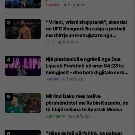
Politikë
30/07/2026
“Vrisni, vrisni shqiptarët”, skandal
në UFC Beograd: Buzukja u përball
me thirrje anti-shqiptare nga
tribunat
UFC
01/08/2026
Një pleskavicë e ngrënë nga Dua
Lipa në Prishtinë në orën 04:28 të
mëngjesit - dhe bota digjitale serbe
shpall gjendjen e luftës
Serbia
03/08/2026
Mirlind Daku mes lotëve
përshëndetet me Rubin Kazanin, do
të fitojë miliona te Spartak Moska
Ligat tjera
02/08/2026
"Nëse është përfshirë, ka gabuar