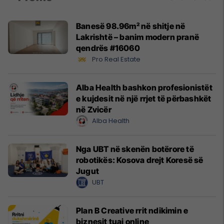
Banesë 98.96m² në shitje në
Lakrishtë – banim modern pranë
qendrës #16060
Pro Real Estate
Alba Health bashkon profesionistët
e kujdesit në një rrjet të përbashkët
në Zvicër
Alba Health
Nga UBT në skenën botërore të
robotikës: Kosova drejt Koresë së
Jugut
UBT
Plan B Creative rrit ndikimin e
biznesit tuaj online