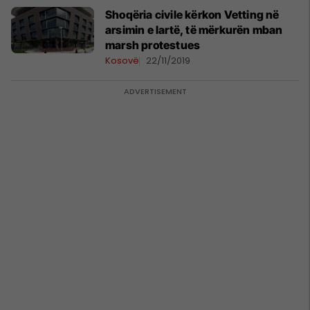
Shoqëria civile kërkon Vetting në
arsimin e lartë, të mërkurën mban
marsh protestues
Kosovë
22/11/2019