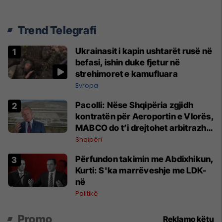
Trend Telegrafi
Ukrainasit i kapin ushtarët rusë në
befasi, ishin duke fjetur në
strehimoret e kamufluara
Evropa
Pacolli: Nëse Shqipëria zgjidh
kontratën për Aeroportin e Vlorës,
MABCO do t’i drejtohet arbitrazhit
ndërkombëtar
Shqipëri
Përfundon takimin me Abdixhikun,
Kurti: S'ka marrëveshje me LDK-
në
Politikë
Promo
Reklamo këtu