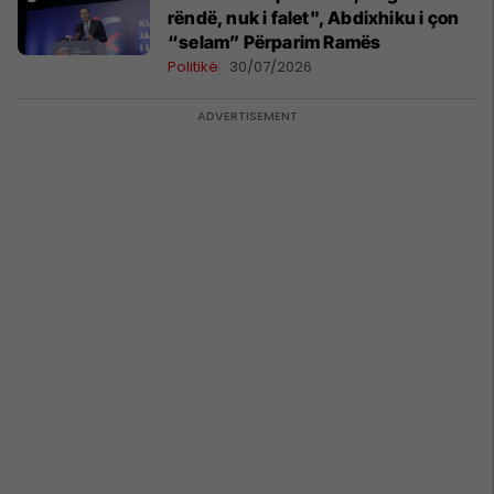
rëndë, nuk i falet", Abdixhiku i çon
“selam” Përparim Ramës
Politikë
30/07/2026