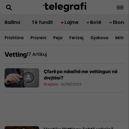
Ballina
Të fundit
Lajme
Botë
Ekono
Prishtina
Prizreni
Peja
Ferizaj
Gjakova
Mitrov
Vetting
17 Artikuj
Çfarë po ndodhë me vettingun në
drejtësi?
Drejtësi
12/08/2023