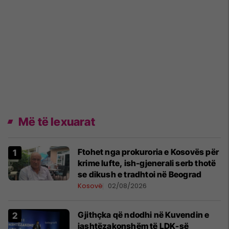
Më të lexuarat
Ftohet nga prokuroria e Kosovës për
krime lufte, ish-gjenerali serb thotë
se dikush e tradhtoi në Beograd
Kosovë
02/08/2026
Gjithçka që ndodhi në Kuvendin e
jashtëzakonshëm të LDK-së