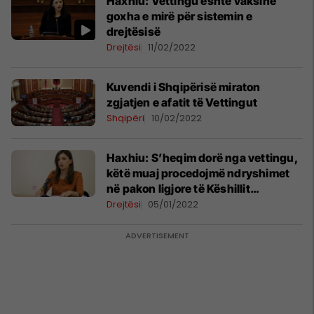
Haxhiu: Vettingu është vaksinë
goxha e mirë për sistemin e
drejtësisë
Drejtësi
11/02/2022
Kuvendi i Shqipërisë miraton
zgjatjen e afatit të Vettingut
Shqipëri
10/02/2022
Haxhiu: S’heqim dorë nga vettingu,
këtë muaj procedojmë ndryshimet
në pakon ligjore të Këshillit
Prokurorial
Drejtësi
05/01/2022