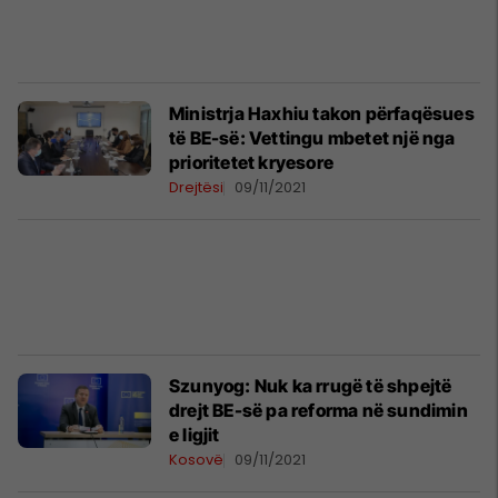
Ministrja Haxhiu takon përfaqësues
të BE-së: Vettingu mbetet një nga
prioritetet kryesore
Drejtësi
09/11/2021
​Szunyog: Nuk ka rrugë të shpejtë
drejt BE-së pa reforma në sundimin
e ligjit
Kosovë
09/11/2021