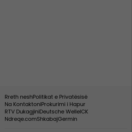
Rreth nesh
Politikat e Privatësisë
Na Kontaktoni
Prokurimi i Hapur
RTV Dukagjini
Deutsche Welle
ICK
Ndreqe.com
Shkabaj
Germin