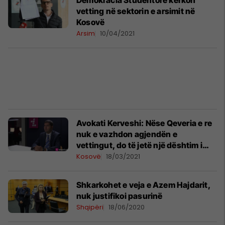
Demokracia Studentore kërkon
vetting në sektorin e arsimit në
Kosovë
Arsim
10/04/2021
Avokati Kerveshi: Nëse Qeveria e re
nuk e vazhdon agjendën e
vettingut, do të jetë një dështim i
madh për të
Kosovë
18/03/2021
Shkarkohet e veja e Azem Hajdarit,
nuk justifikoi pasurinë
Shqipëri
18/06/2020