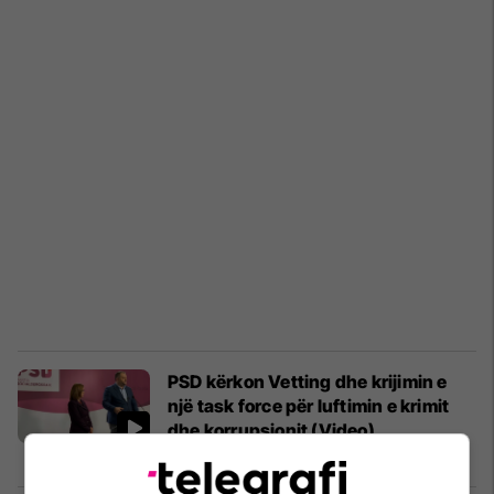
PSD kërkon Vetting dhe krijimin e
një task force për luftimin e krimit
dhe korrupsionit (Video)
Kosovë
18/04/2019