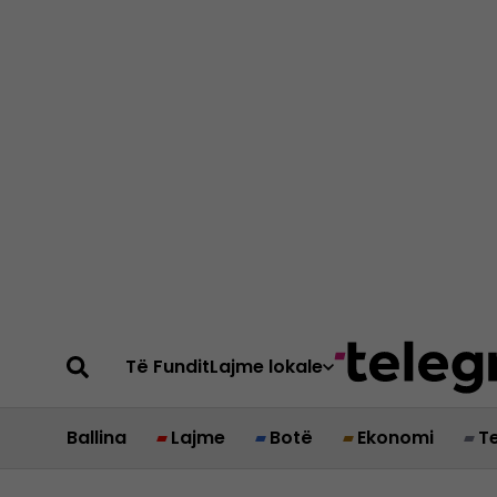
Të Fundit
Lajme lokale
Ballina
Lajme
Botë
Ekonomi
T