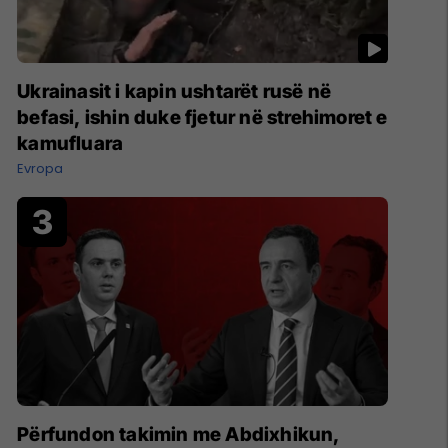
Ukrainasit i kapin ushtarët rusë në
befasi, ishin duke fjetur në strehimoret e
kamufluara
Evropa
Përfundon takimin me Abdixhikun,