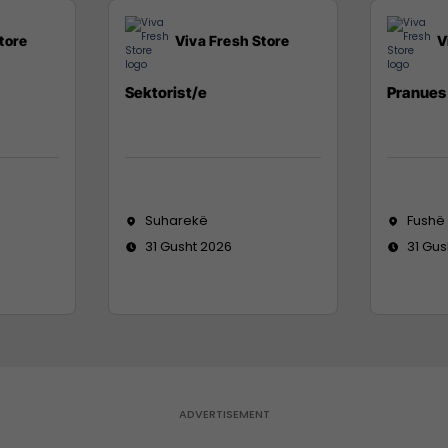
tore
Viva Fresh Store
V
Sektorist/e
Pranues 
Suharekë
Fushë
31 Gusht 2026
31 Gus