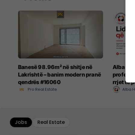
Banesë 98.96m² në shitje në
Alba He
Lakrishtë – banim modern pranë
profesio
qendrës #16060
rrjet të
Pro Real Estate
Alba H
Jobs
Real Estate