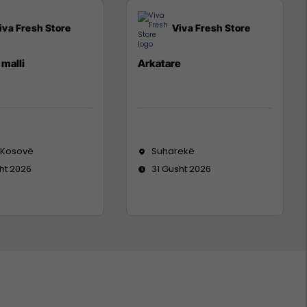
iva Fresh Store
Viva Fresh Store
malli
Arkatare
 Kosovë
Suharekë
ht 2026
31 Gusht 2026