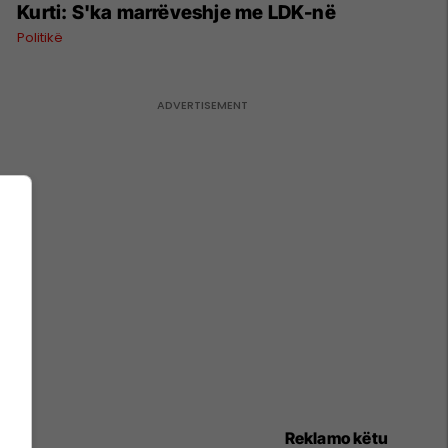
Kurti: S'ka marrëveshje me LDK-në
Politikë
Reklamo këtu