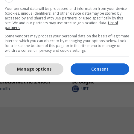
Your personal data will be processed and information from your device
(cookies, unique identifiers, and other device data) may be stored by,
accessed by and shared with 369 partners, or used specifically by this
site. We and our partners may use precise geolocation data.
List of
partners.
Some vendors may process your personal data on the basis of legitimate
interest, which you can object to by managing your options below. Look
for a link at the bottom of this page or in the site menu to manage or
withdraw consent in privacy and cookie settings.
alth bashkon
Nga UBT në skenën botë
Manage options
Consent
nistët e kujdesit në një
robotikës: Kosova drejt
 përbashkët në Zvicër
së Jugut
ealth
UBT