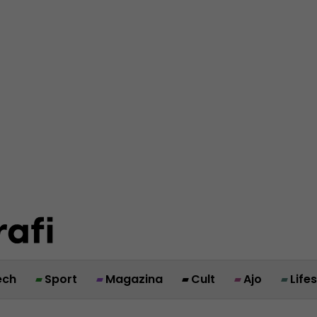
ech
Sport
Magazina
Cult
Ajo
Life