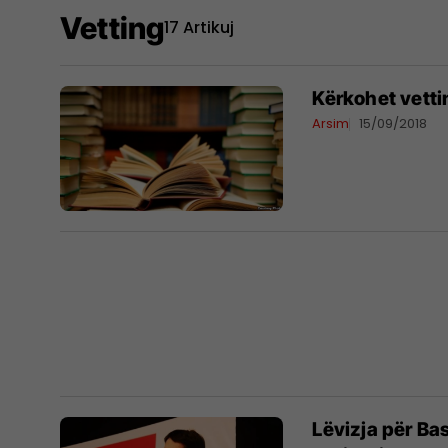
Vetting
17 Artikuj
Kërkohet vetti
Arsim
15/09/2018
Lëvizja për Ba