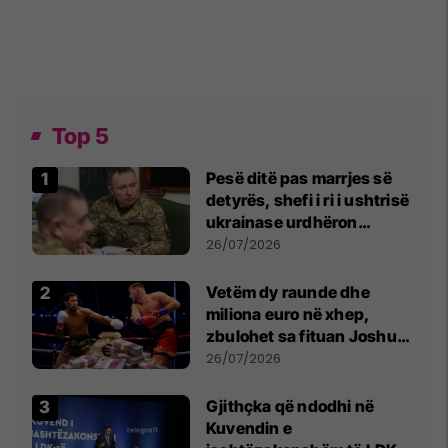
Top 5
Pesë ditë pas marrjes së
detyrës, shefi i ri i ushtrisë
ukrainase urdhëron
kontroll të madh
26/07/2026
Vetëm dy raunde dhe
miliona euro në xhep,
zbulohet sa fituan Joshua
e Prenga
26/07/2026
Gjithçka që ndodhi në
Kuvendin e