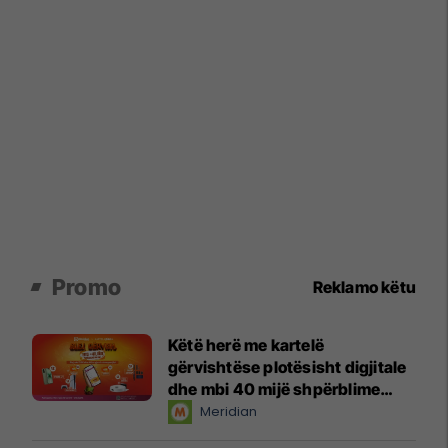
Promo
Reklamo këtu
Këtë herë me kartelë
gërvishtëse plotësisht digjitale
dhe mbi 40 mijë shpërblime
instant!
Meridian