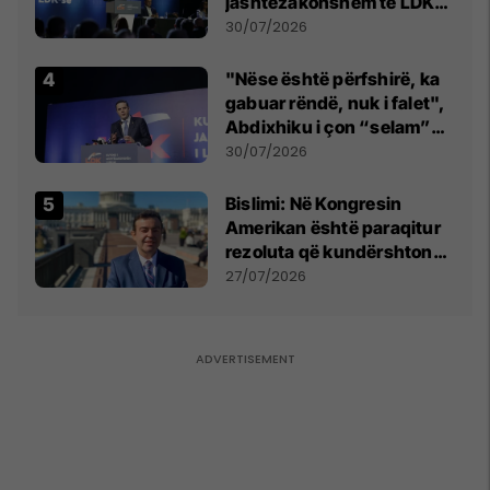
jashtëzakonshëm të LDK-
së
30/07/2026
"Nëse është përfshirë, ka
gabuar rëndë, nuk i falet",
Abdixhiku i çon “selam”
Përparim Ramës
30/07/2026
Bislimi: Në Kongresin
Amerikan është paraqitur
rezoluta që kundërshton
mbajtjen e Asamblesë
27/07/2026
Parlamentare të OSBE-së
në Beograd