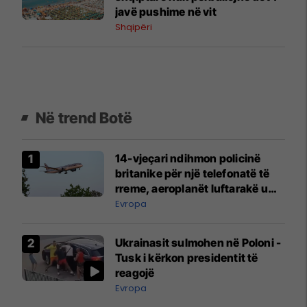
javë pushime në vit
Shqipëri
Në trend Botë
14-vjeçari ndihmon policinë
britanike për një telefonatë të
rreme, aeroplanët luftarakë u
ngritën në ajër për të
Evropa
interceptuar fluturaken e Qatar
Airways që po shkonte drejt
Ukrainasit sulmohen në Poloni -
Mançesterit
Tusk i kërkon presidentit të
reagojë
Evropa