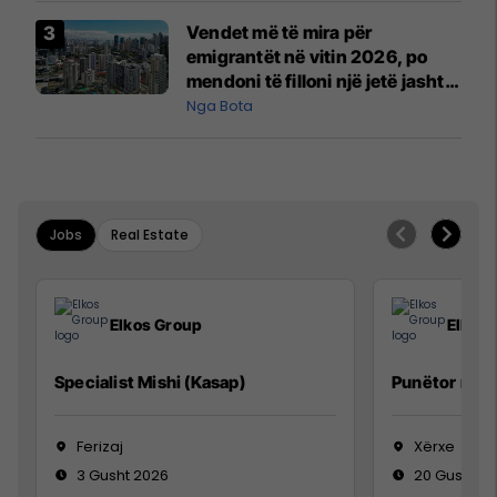
Vendet më të mira për
emigrantët në vitin 2026, po
mendoni të filloni një jetë jashtë
vendit?
Nga Bota
Jobs
Real Estate
Elkos Group
Elkos
Specialist Mishi (Kasap)
Punëtor në 
Ferizaj
Xërxe
3 Gusht 2026
20 Gusht 2