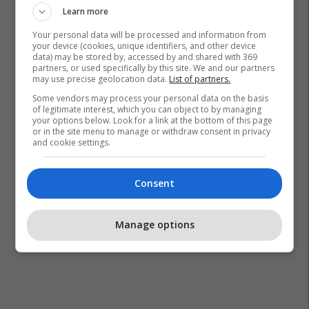
Learn more
Your personal data will be processed and information from
Vetting
Kuvendi I Shqipërisë
your device (cookies, unique identifiers, and other device
data) may be stored by, accessed by and shared with 369
partners, or used specifically by this site. We and our partners
may use precise geolocation data.
List of partners.
Some vendors may process your personal data on the basis
of legitimate interest, which you can object to by managing
your options below. Look for a link at the bottom of this page
or in the site menu to manage or withdraw consent in privacy
and cookie settings.
Consent
Manage options