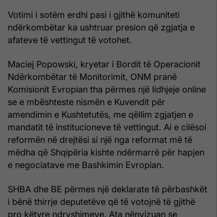
Votimi i sotëm erdhi pasi i gjithë komuniteti
ndërkombëtar ka ushtruar presion që zgjatja e
afateve të vettingut të votohet.
Maciej Popowski, kryetar i Bordit të Operacionit
Ndërkombëtar të Monitorimit, ONM pranë
Komisionit Evropian tha përmes një lidhjeje online
se e mbështeste nismën e Kuvendit për
amendimin e Kushtetutës, me qëllim zgjatjen e
mandatit të institucioneve të vettingut. Ai e cilësoi
reformën në drejtësi si një nga reformat më të
mëdha që Shqipëria kishte ndërmarrë për hapjen
e negociatave me Bashkimin Evropian.
SHBA dhe BE përmes një deklarate të përbashkët
i bënë thirrje deputetëve që të votojnë të gjithë
pro këtyre ndryshimeve. Ata nënvizuan se