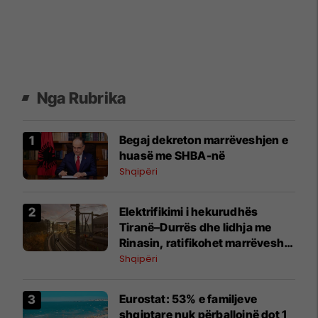
Nga Rubrika
Begaj dekreton marrëveshjen e
huasë me SHBA-në
Shqipëri
​Elektrifikimi i hekurudhës
Tiranë–Durrës dhe lidhja me
Rinasin, ratifikohet marrëveshja
e huas me BERZH 11.6 milionë
Shqipëri
euro
Eurostat: 53% e familjeve
shqiptare nuk përballojnë dot 1