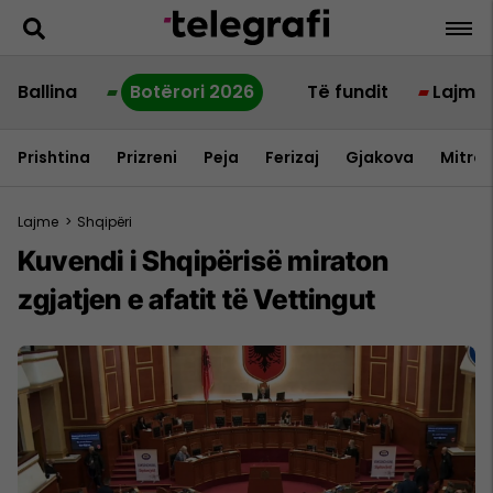
Ballina
Botërori 2026
Të fundit
Lajme
Prishtina
Prizreni
Peja
Ferizaj
Gjakova
Mitrov
Lajme
>
Shqipëri
Kuvendi i Shqipërisë miraton
zgjatjen e afatit të Vettingut