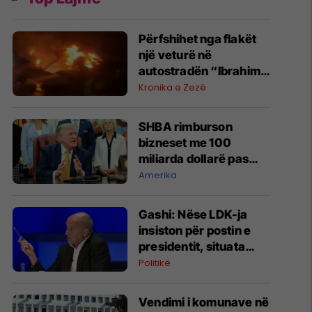
Përfshihet nga flakët
një veturë në
autostradën “Ibrahim
Rugova”
Kronika e Zezë
SHBA rimburson
bizneset me 100
miliarda dollarë pas
anulimit të tarifave të
Amerika
Trumpit
Gashi: Nëse LDK-ja
insiston për postin e
presidentit, situata
komplikohet - pres që
Politikë
të ketë lëshim
Vendimi i komunave në