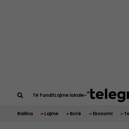
Të Fundit
Lajme lokale
Ballina
Lajme
Botë
Ekonomi
T