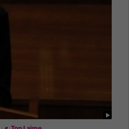
Top Lajme