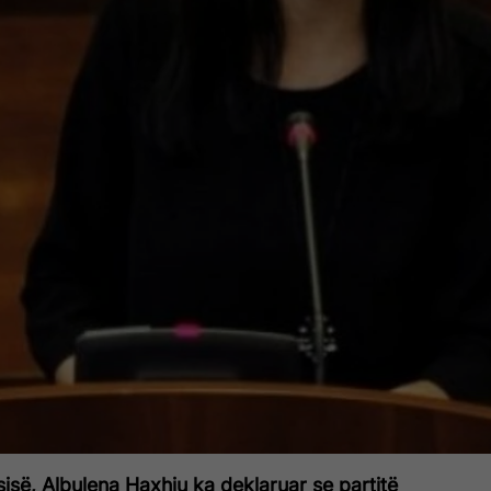
ësisë, Albulena Haxhiu ka deklaruar se partitë