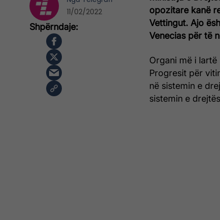
opozitare kanë re
11/02/2022
Vettingut. Ajo ë
Venecias për të 
Organi më i lartë
Progresit për viti
në sistemin e dre
sistemin e drejtë