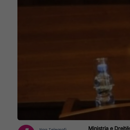
Ministrja e Drejt
Nga
Telegrafi