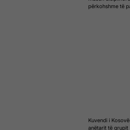
përkohshme të pa
Kuvendi i Kosovës
anëtarit të grupi