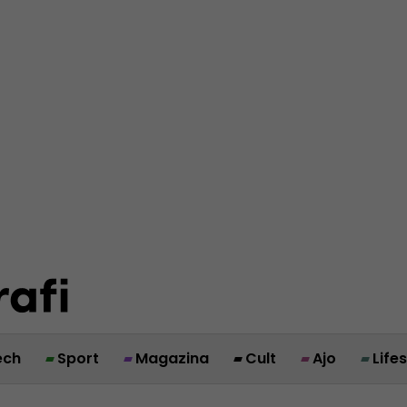
ech
Sport
Magazina
Cult
Ajo
Life