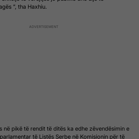
gës ”, tha Haxhiu.
 në pikë të rendit të ditës ka edhe zëvendësimin e
t parlamentar të Listës Serbe në Komisionin për të