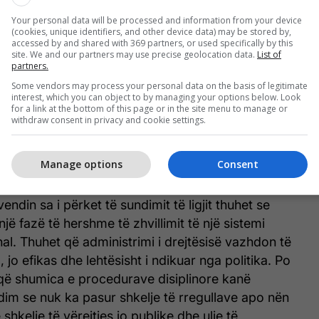
rë radhazi kam ftuar partitë politike në takim për t’i
Your personal data will be processed and information from your device
e për çështjen e vettingut dhe përgjigja ka qenë
(cookies, unique identifiers, and other device data) may be stored by,
ani përveç grupit parlamentar Lëvizja Vetëvendosje
accessed by and shared with 369 partners, or used specifically by this
site. We and our partners may use precise geolocation data.
List of
mentar që përfaqësojnë komunitetet jo shumicë në
partners.
jera nuk kanë shprehur interes për të na takuar”, ka
Some vendors may process your personal data on the basis of legitimate
porton KP.
interest, which you can object to by managing your options below. Look
for a link at the bottom of this page or in the site menu to manage or
withdraw consent in privacy and cookie settings.
r deputetin e AAK-së, Besnik Tahiri, i cili tha se ka
verisë dhe Bashkimit Evropian në këtë drejtim. Më
Manage options
Consent
edhe disa nga konstatimet e raportit për vendin.
endin sa i përket të sundimit të ligjit thuhet se
jë fazë të hershme të zhvillimit të një sistemi
al. Thuhet që administrimi i drejtësisë vazhdon të
 jo efikas dhe lehtësisht i ndikuar nga politika. Po
që shumica e procedurave disiplinore kanë
im se nuk ka pasur shkelje të rregullave apo nën
shkelje të vërejtjes jo publike dhe ulje të