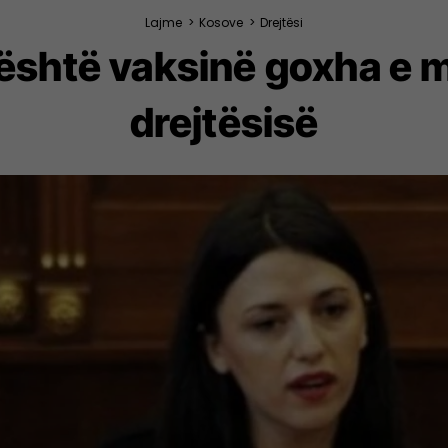
Lajme
>
Kosove
>
Drejtësi
është vaksinë goxha e m
drejtësisë