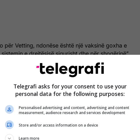
o për Vetting, ndonëse është një vaksinë goxha e
 sistemin e drejtësisë sigurisht dhe për shoqërinë”,
a Haxhiu deklaroi se kanë nisur punën për vettingun
 saj, kjo është reformë e thellë dhe e
Telegrafi asks for your consent to use your
personal data for the following purposes:
r vendin.
Personalised advertising and content, advertising and content
kim të vazhdueshëm me Komisionin e Venecias dhe
measurement, audience research and services development
ekomandimet në raport me këtë proces shumë të
ytetarët e Republikës së Kosovës, që qëllimi final
Store and/or access information on a device
më besimin e qytetarëve në institucionet e
Learn more