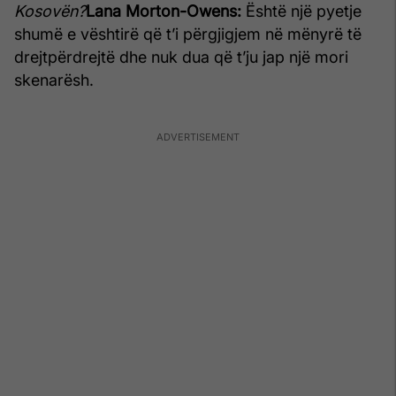
Kosovën?
Lana Morton-Owens:
Është një pyetje
shumë e vështirë që t’i përgjigjem në mënyrë të
drejtpërdrejtë dhe nuk dua që t’ju jap një mori
skenarësh.