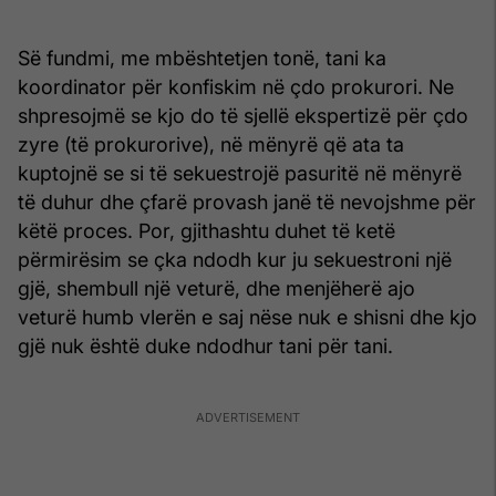
Së fundmi, me mbështetjen tonë, tani ka
koordinator për konfiskim në çdo prokurori. Ne
shpresojmë se kjo do të sjellë ekspertizë për çdo
zyre (të prokurorive), në mënyrë që ata ta
kuptojnë se si të sekuestrojë pasuritë në mënyrë
të duhur dhe çfarë provash janë të nevojshme për
këtë proces. Por, gjithashtu duhet të ketë
përmirësim se çka ndodh kur ju sekuestroni një
gjë, shembull një veturë, dhe menjëherë ajo
veturë humb vlerën e saj nëse nuk e shisni dhe kjo
gjë nuk është duke ndodhur tani për tani.