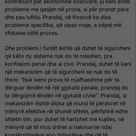
kontribuon për ekonominë kosovare, ju keni ende
probleme me qasjen në prona, si për pronat para
dhe pas luftës. Prandaj, në Kosovë ka disa
probleme specifike, që sipas meje, e bëjnë më
sfiduese këtë proces.
Dhe problemi i fundit është që duhet të siguroheni
që këto dy sisteme nuk do të ndeshen, pra
konfiskimi penal dhe ai civil. Prandaj, duhet të keni
një mekanizëm që të siguroheni se nuk do të
thoni: “Nuk kemi prova të mjaftueshme për ta
dërguar lëndën në një gjykatë penale, prandaj do
ta dërgojmë lëndën në gjykatë civile”. Prandaj, si
mekanizëm është diçka që mund të përdoret në
mënyrë efektive në shumë shtete, përfshirë edhe
shtetin tim, por duhet të hartohet me kujdes, në
mënyrë që të mos shihet si hakmarrje ndaj
kundërshtarëve apo individëve dhe që të