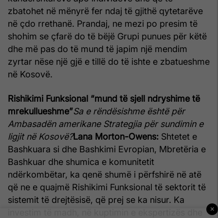
zbatohet në mënyrë fer ndaj të gjithë qytetarëve
në çdo rrethanë. Prandaj, ne mezi po presim të
shohim se çfarë do të bëjë Grupi punues për këtë
dhe më pas do të mund të japim një mendim
zyrtar nëse një gjë e tillë do të ishte e zbatueshme
në Kosovë.
Rishikimi Funksional “mund të sjell ndryshime të
mrekullueshme”
Sa e rëndësishme është për
Ambasadën amerikane Strategjia për sundimin e
ligjit në Kosovë?
Lana Morton-Owens:
Shtetet e
Bashkuara si dhe Bashkimi Evropian, Mbretëria e
Bashkuar dhe shumica e komunitetit
ndërkombëtar, ka qenë shumë i përfshirë në atë
që ne e quajmë Rishikimi Funksional të sektorit të
sistemit të drejtësisë, që prej se ka nisur. Ka
×
investim të madh, në kuptimin e ekspertizës dhe