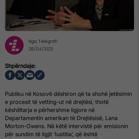
Nga
Telegrafi
28/04/2021
Publiku në Kosovë dëshiron që ta shohë jetësimin
e procesit të vetting-ut në drejtësi, thotë
këshilltarja e përhershme ligjore në
Departamentin amerikan të Drejtësisë, Lana
Morton-Owens. Në këtë intervistë për emisionin
për sundim të ligjit ‘Iustitia’, që është