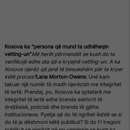
Kosova ka “persona që mund ta udhëheqin
vetting-un”
Më herët përmendët se kush do ta
verifikojë edhe ata që e kryejnë vetting-un. A ka
Kosova njerëz që janë të besueshëm për ta kryer
këtë proces?
Lana Morton-Owens:
Unë kam
takuar një numër të madh njerëzish me integritet
të lartë. Prandaj, po, Kosova ka qytetarë me
integritet të lartë edhe brenda sektorit të
drejtësisë, policisë dhe brenda të gjitha
institucioneve. Pyetja që do të ngrihet është se si
do të ja dëshmoni këtë publikut? Si do t’i tregoni
publikut se njerëzit që po vendosin se kush ka