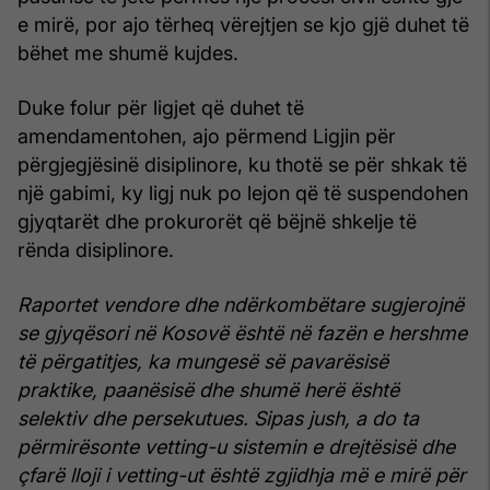
e mirë, por ajo tërheq vërejtjen se kjo gjë duhet të
bëhet me shumë kujdes.
Duke folur për ligjet që duhet të
amendamentohen, ajo përmend Ligjin për
përgjegjësinë disiplinore, ku thotë se për shkak të
një gabimi, ky ligj nuk po lejon që të suspendohen
gjyqtarët dhe prokurorët që bëjnë shkelje të
rënda disiplinore.
Raportet vendore dhe ndërkombëtare sugjerojnë
se gjyqësori në Kosovë është në fazën e hershme
të përgatitjes, ka mungesë së pavarësisë
praktike, paanësisë dhe shumë herë është
selektiv dhe persekutues. Sipas jush, a do ta
përmirësonte vetting-u sistemin e drejtësisë dhe
çfarë lloji i vetting-ut është zgjidhja më e mirë për