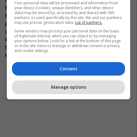
Your personal data will be processed and information from
është top-prioritet ose njëri nga prioritetet
your device (cookies, unique identifiers, and other device
data) may be stored by, accessed by and shared with 369
kryesore të qeverisë së re. Qytetarët kanë votuar
partners, or used specifically by this site. We and our partners
may use precise geolocation data.
List of partners.
për qeverinë dhe ky prioritet, është ajo që
qytetarët po kërkojnë që të bëhet. Besoj se nuk
Some vendors may process your personal data on the basis
of legitimate interest, which you can object to by managing
është detyrë e imja që të them se vetting-u duhet
your options below. Look for a link at the bottom of this page
or in the site menu to manage or withdraw consent in privacy
të jetë më poshtë në listën e prioriteteve sepse
and cookie settings.
kjo është ajo për të cilën qytetarët kanë kërkuar.
Consent
Manage options