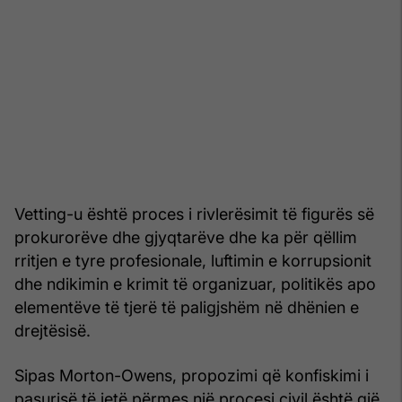
Vetting-u është proces i rivlerësimit të figurës së
prokurorëve dhe gjyqtarëve dhe ka për qëllim
rritjen e tyre profesionale, luftimin e korrupsionit
dhe ndikimin e krimit të organizuar, politikës apo
elementëve të tjerë të paligjshëm në dhënien e
drejtësisë.
Sipas Morton-Owens, propozimi që konfiskimi i
pasurisë të jetë përmes një procesi civil është gjë