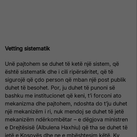
Vetting sistematik
Unë pajtohem se duhet të ketë një sistem, që
është sistematik dhe i cili ripërsëritet, që të
sigurojë që çdo person që mban një post publik
duhet të besohet. Por, ju duhet të punoni së
bashku me institucionet që keni, t’i forconi ato
mekanizma dhe pajtohem, ndoshta do t’ju duhet
një mekanizëm i ri, nuk mendoj se duhet të jetë
mekanizëm ndërkombëtar – e dëgjova ministren
e Drejtësisë (Albulena Haxhiu) që tha se duhet të
jetë e Kosovës dhe ne e mbështesim këtë. Ky