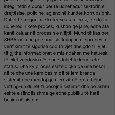
integritetin e duhur për të udhëhequr sektorin e
drejtësisë, policinë, agjencinë kundër korrupsionit.
Duhet të tregoni një kriter se ata njerëz, që do ta
udhëheqin këtë proces, kushdo që janë, edhe ata
kanë kaluar në procesin e njëjtë. Mund të flas për
SHBA-në, unë personalisht kaloj në një proces të
verifikimit të sigurisë çdo tri vjet dhe çdo tri vjet,
të gjitha informacionet e mia ndahen me hetuesit,
të cilët vendosin nëse unë duhet të kem këtë
status. Dhe ky proces është diçka që unë besoj
në të dhe unë kam besim që të jem brenda
sistemit dhe mendoj që njerëzit që do ta bëjnë
vetting-un duhet t’i besojnë sistemit dhe po ashtu
është e rëndësishme që edhe publiku të ketë
besim në sistem.