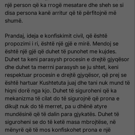
një person që ka rrogë mesatare dhe sheh se si
disa persona kanë arritur që të përfitojnë më
shumë.
Prandaj, ideja e konfiskimit civil, që është
propozimi i ri, është një gjë e mirë. Mendoj se
është një gjë që duhet të punohet me kujdes.
Duhet ta keni parasysh procesin e drejtë gjyqësor
dhe duhet ta merrni parasysh se ju shtet, keni
respektuar procesin e drejtë gjyqësor, që prej se
është hartuar Kushtetuta juaj dhe tani nuk mund të
hiqni dorë nga kjo. Duhet të siguroheni që ka
mekanizma të cilat do të sigurojnë që prona e
dikujt nuk do të merret, pa u dhënë atyre
mundësinë që të dalin para gjykatës. Duhet të
siguroheni se do të ketë masa mbrojtëse, në
mënyrë që të mos konfiskohet prona e një