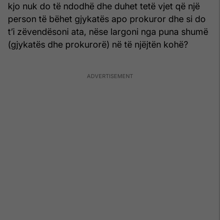
kjo nuk do të ndodhë dhe duhet tetë vjet që një
person të bëhet gjykatës apo prokuror dhe si do
t’i zëvendësoni ata, nëse largoni nga puna shumë
(gjykatës dhe prokurorë) në të njëjtën kohë?