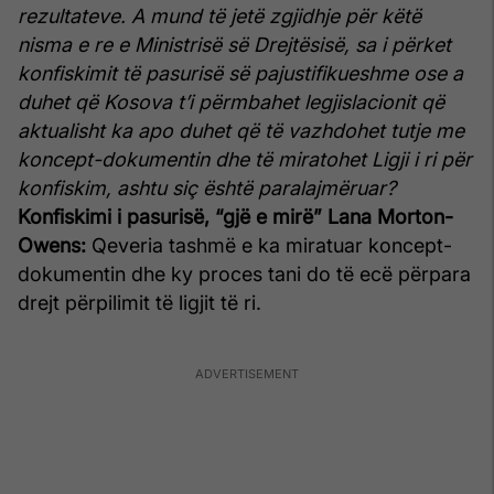
rezultateve. A mund të jetë zgjidhje për këtë
nisma e re e Ministrisë së Drejtësisë, sa i përket
konfiskimit të pasurisë së pajustifikueshme ose a
duhet që Kosova t’i përmbahet legjislacionit që
aktualisht ka apo duhet që të vazhdohet tutje me
koncept-dokumentin dhe të miratohet Ligji i ri për
konfiskim, ashtu siç është paralajmëruar?
Konfiskimi i pasurisë, “gjë e mirë”
Lana Morton-
Owens:
Qeveria tashmë e ka miratuar koncept-
dokumentin dhe ky proces tani do të ecë përpara
drejt përpilimit të ligjit të ri.