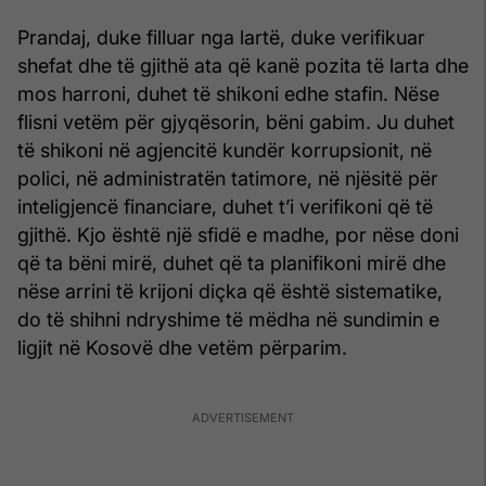
Prandaj, duke filluar nga lartë, duke verifikuar
shefat dhe të gjithë ata që kanë pozita të larta dhe
mos harroni, duhet të shikoni edhe stafin. Nëse
flisni vetëm për gjyqësorin, bëni gabim. Ju duhet
të shikoni në agjencitë kundër korrupsionit, në
polici, në administratën tatimore, në njësitë për
inteligjencë financiare, duhet t’i verifikoni që të
gjithë. Kjo është një sfidë e madhe, por nëse doni
që ta bëni mirë, duhet që ta planifikoni mirë dhe
nëse arrini të krijoni diçka që është sistematike,
do të shihni ndryshime të mëdha në sundimin e
ligjit në Kosovë dhe vetëm përparim.