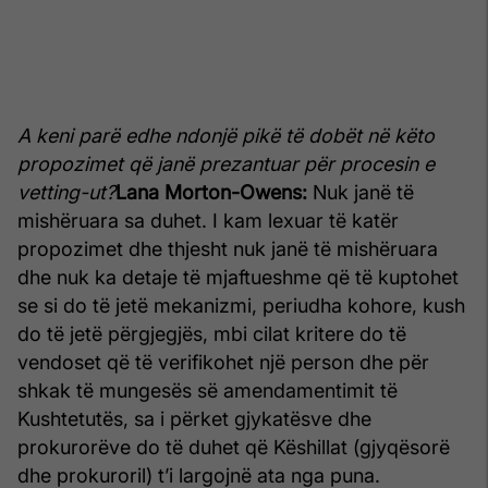
A keni parë edhe ndonjë pikë të dobët në këto
propozimet që janë prezantuar për procesin e
vetting-ut?
Lana Morton-Owens:
Nuk janë të
mishëruara sa duhet. I kam lexuar të katër
propozimet dhe thjesht nuk janë të mishëruara
dhe nuk ka detaje të mjaftueshme që të kuptohet
se si do të jetë mekanizmi, periudha kohore, kush
do të jetë përgjegjës, mbi cilat kritere do të
vendoset që të verifikohet një person dhe për
shkak të mungesës së amendamentimit të
Kushtetutës, sa i përket gjykatësve dhe
prokurorëve do të duhet që Këshillat (gjyqësorë
dhe prokuroril) t’i largojnë ata nga puna.