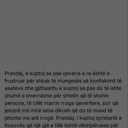
Prandaj, e kuptoj se pse qeveria e re është e
frustruar për shkak të mungesës së konfiskimit të
aseteve dhe gjithashtu e kuptoj se pse do të ishte
shumë e tmerrshme për shtetin që të shohin
persona, të cilët marrin rroga qeveritare, por që
jetojnë më mirë sesa dikush që do të mund të
jetonte me atë rrogë. Prandaj, i kuptoj qytetarët e
Kosovës që një gjë e tillë është dëshpëruese për