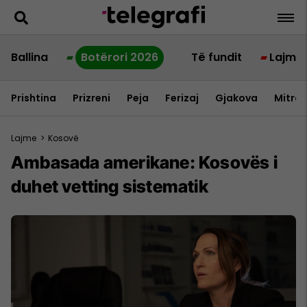
Ballina
Botërori 2026
Të fundit
Lajme
Prishtina
Prizreni
Peja
Ferizaj
Gjakova
Mitrov
Lajme
>
Kosovë
Ambasada amerikane: Kosovës i
duhet vetting sistematik