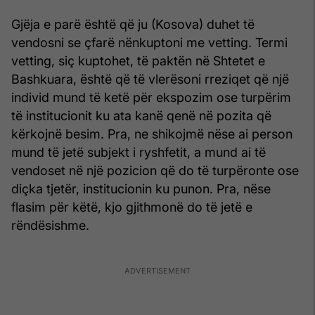
Gjëja e parë është që ju (Kosova) duhet të
vendosni se çfarë nënkuptoni me vetting. Termi
vetting, siç kuptohet, të paktën në Shtetet e
Bashkuara, është që të vlerësoni rreziqet që një
individ mund të ketë për ekspozim ose turpërim
të institucionit ku ata kanë qenë në pozita që
kërkojnë besim. Pra, ne shikojmë nëse ai person
mund të jetë subjekt i ryshfetit, a mund ai të
vendoset në një pozicion që do të turpëronte ose
diçka tjetër, institucionin ku punon. Pra, nëse
flasim për këtë, kjo gjithmonë do të jetë e
rëndësishme.