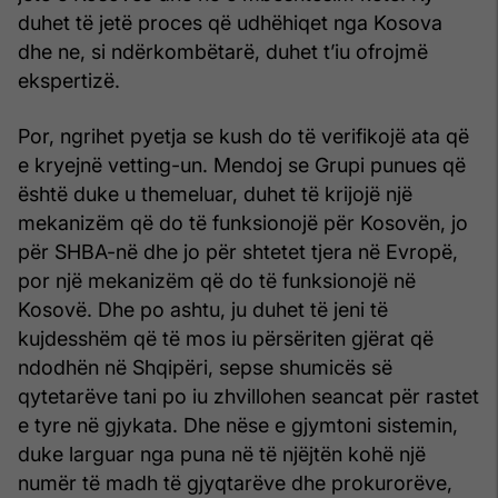
duhet të jetë proces që udhëhiqet nga Kosova
dhe ne, si ndërkombëtarë, duhet t’iu ofrojmë
ekspertizë.
Por, ngrihet pyetja se kush do të verifikojë ata që
e kryejnë vetting-un. Mendoj se Grupi punues që
është duke u themeluar, duhet të krijojë një
mekanizëm që do të funksionojë për Kosovën, jo
për SHBA-në dhe jo për shtetet tjera në Evropë,
por një mekanizëm që do të funksionojë në
Kosovë. Dhe po ashtu, ju duhet të jeni të
kujdesshëm që të mos iu përsëriten gjërat që
ndodhën në Shqipëri, sepse shumicës së
qytetarëve tani po iu zhvillohen seancat për rastet
e tyre në gjykata. Dhe nëse e gjymtoni sistemin,
duke larguar nga puna në të njëjtën kohë një
numër të madh të gjyqtarëve dhe prokurorëve,