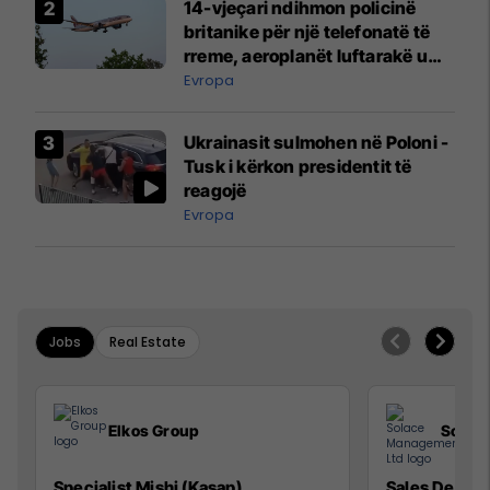
14-vjeçari ndihmon policinë
britanike për një telefonatë të
rreme, aeroplanët luftarakë u
ngritën në ajër për të
Evropa
interceptuar fluturaken e Qatar
Airways që po shkonte drejt
Ukrainasit sulmohen në Poloni -
Mançesterit
Tusk i kërkon presidentit të
reagojë
Evropa
Jobs
Real Estate
Elkos Group
Solac
Specialist Mishi (Kasap)
Sales Devel