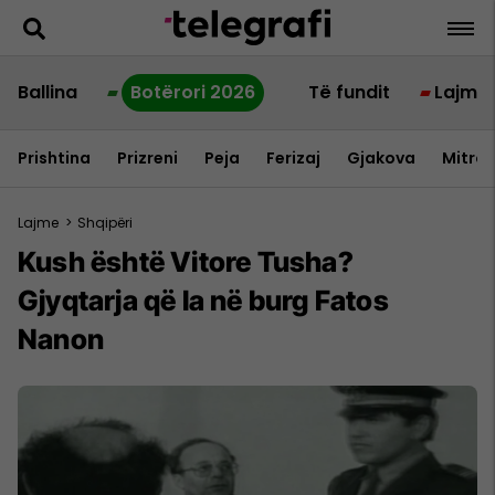
Ballina
Botërori 2026
Të fundit
Lajme
Prishtina
Prizreni
Peja
Ferizaj
Gjakova
Mitrov
Lajme
>
Shqipëri
Kush është Vitore Tusha?
Gjyqtarja që la në burg Fatos
Nanon