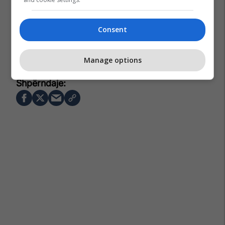
Consent
Vetting
Gjykata Kushtetuese E Shqipërisë
Manage options
Vitore Tusha