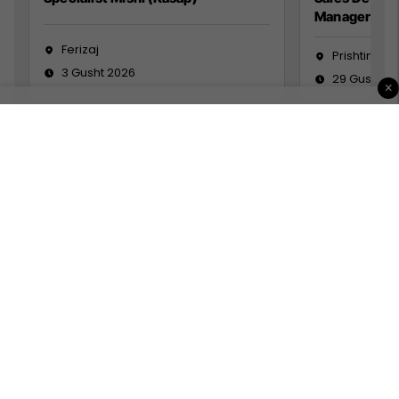
Manager
Ferizaj
Prishtinë
3 Gusht 2026
29 Gusht 2
×