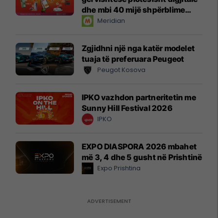
dhe mbi 40 mijë shpërblime
instant!
Meridian
Zgjidhni një nga katër modelet
tuaja të preferuara Peugeot
Peugot Kosova
IPKO vazhdon partneritetin me
Sunny Hill Festival 2026
IPKO
EXPO DIASPORA 2026 mbahet
më 3, 4 dhe 5 gusht në Prishtinë
Expo Prishtina