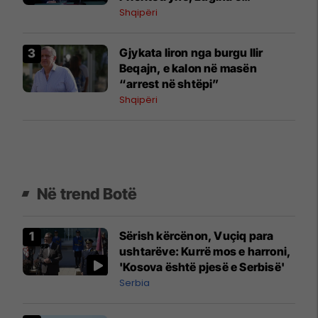
Preshevës
Shqipëri
Gjykata liron nga burgu Ilir
Beqajn, e kalon në masën
“arrest në shtëpi”
Shqipëri
Në trend Botë
Sërish kërcënon, Vuçiq para
ushtarëve: Kurrë mos e harroni,
'Kosova është pjesë e Serbisë'
Serbia