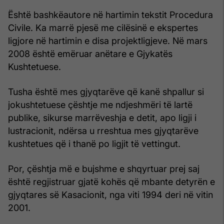
Është bashkëautore në hartimin tekstit Procedura
Civile. Ka marrë pjesë me cilësinë e ekspertes
ligjore në hartimin e disa projektligjeve. Në mars
2008 është emëruar anëtare e Gjykatës
Kushtetuese.
Tusha është mes gjyqtarëve që kanë shpallur si
jokushtetuese çështje me ndjeshmëri të lartë
publike, sikurse marrëveshja e detit, apo ligji i
lustracionit, ndërsa u rreshtua mes gjyqtarëve
kushtetues që i thanë po ligjit të vettingut.
Por, çështja më e bujshme e shqyrtuar prej saj
është regjistruar gjatë kohës që mbante detyrën e
gjyqtares së Kasacionit, nga viti 1994 deri në vitin
2001.