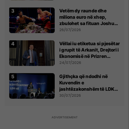
Vetëm dy raunde dhe
miliona euro në xhep,
zbulohet sa fituan Joshua
e Prenga
26/07/2026
Vëllai iu etiketua si pjesëtar
i grupit të Arkanit, Drejtori i
Ekonomisë në Prizren
mohon pretendimet
24/07/2026
Gjithçka që ndodhi në
Kuvendin e
jashtëzakonshëm të LDK-
së
30/07/2026