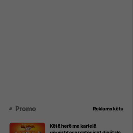
Promo
Reklamo këtu
Këtë herë me kartelë
gërvishtëse plotësisht digjitale