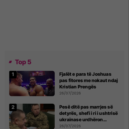
Top 5
Fjalët e para të Joshuas
pas fitores me nokaut ndaj
Kristian Prengës
26/07/2026
Pesë ditë pas marrjes së
detyrës, shefi i ri i ushtrisë
ukrainase urdhëron
kontroll të madh
26/07/2026