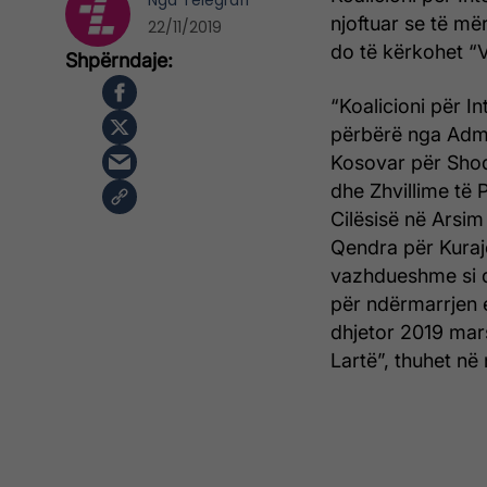
Nga
Telegrafi
njoftuar se të më
22/11/2019
do të kërkohet “V
“Koalicioni për I
përbërë nga Admo
Kosovar për Shoq
dhe Zhvillime të 
Cilësisë në Arsi
Qendra për Kurajo
vazhdueshme si d
për ndërmarrjen 
dhjetor 2019 mar
Lartë”, thuhet në 