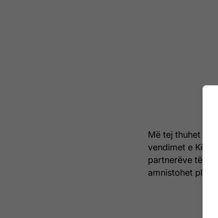
Më tej thuhet se
vendimet e Këshil
partnerëve të ko
amnistohet plagj