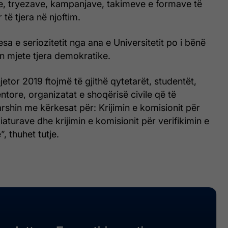
, tryezave, kampanjave, takimeve e formave të
 të tjera në njoftim.
sa e seriozitetit nga ana e Universitetit po i bënë
in mjete tjera demokratike.
etor 2019 ftojmë të gjithë qytetarët, studentët,
ntore, organizatat e shoqërisë civile që të
shin me kërkesat për: Krijimin e komisionit për
jiaturave dhe krijimin e komisionit për verifikimin e
, thuhet tutje.