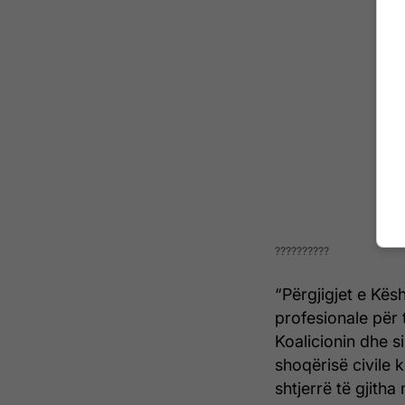
??????????
“Përgjigjet e Kës
profesionale për
Koalicionin dhe si
shoqërisë civile
shtjerrë të gjitha