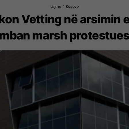
Lajme
>
Kosovë
rkon Vetting në arsimin e
mban marsh protestue