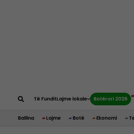
Të Fundit
Lajme lokale
Botërori 2026
Ballina
Lajme
Botë
Ekonomi
T