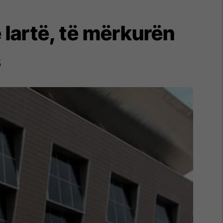
 lartë, të mërkurën
s