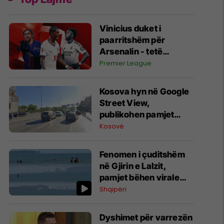
Vinicius duket i
paarritshëm për
Arsenalin - tetë
alternativa si
Premier League
kandidatë kryesorë
për krahun e majtë te
Kosova hyn në Google
Topçinjtë
Street View,
publikohen pamjet
360-gradëshe
Kosovë
Fenomen i çuditshëm
në Gjirin e Lalzit,
pamjet bëhen virale
(Video)
Shqipëri
Dyshimet për varrezën