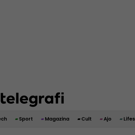
ech
Sport
Magazina
Cult
Ajo
Life