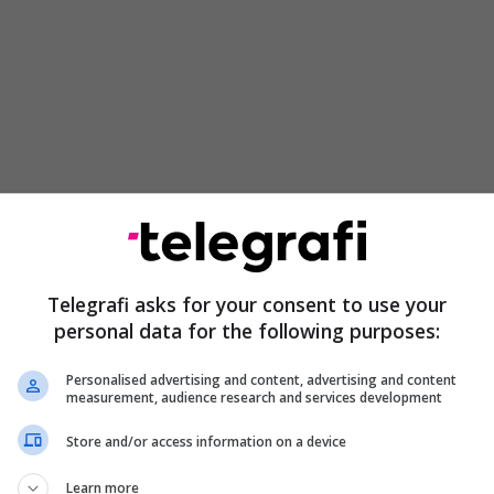
Telegrafi asks for your consent to use your
 KITU është jashtëzakonisht e shqetësuar me
personal data for the following purposes:
lit të Etikës së UP-së, lidhur me denoncimet e
alicionit ADMOVERE dhe ORCA, me të cilat vendime
Personalised advertising and content, advertising and content
iatura dhe mashtrimi akademik.
measurement, audience research and services development
Store and/or access information on a device
Learn more