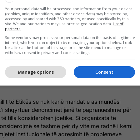
Your personal data will be processed and information from your device
(cookies, unique identifiers, and other device data) may be stored by,
accessed by and shared with 369 partners, or used specifically by this
site. We and our partners may use precise geolocation data.
List of
partners.
Some vendors may process your personal data on the basis of legitimate
interest, which you can object to by managing your options below. Look
for a link at the bottom of this page or in the site menu to manage or
withdraw consent in privacy and cookie settings.
Manage options
Consent
hillit të Etikës se nuk kanë mandat e as mundësi
 t’i shqyrtuar denoncimet janë të papranueshme për
 të tilla konsiderohen joetike. Si organizata të
 konsiderojmë se tashmë për dy vite me radhë i kemi
 mjetet institucionale të adresimit të problemeve