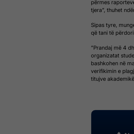
përmes raporteve
tjera”, thuhet ndër
Sipas tyre, munge
që tani të përdor
”Prandaj më 4 dhj
organizatat stude
bashkohen në mar
verifikimin e plag
titujve akademikë”