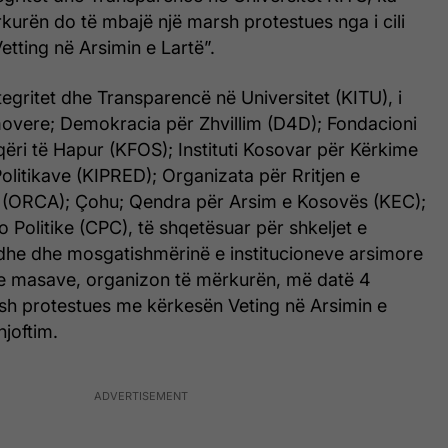
rkurën do të mbajë një marsh protestues nga i cili
etting në Arsimin e Lartë”.
ntegritet dhe Transparencë në Universitet (KITU), i
vere; Demokracia për Zhvillim (D4D); Fondacioni
ëri të Hapur (KFOS); Instituti Kosovar për Kërkime
Politikave (KIPRED); Organizata për Rritjen e
m (ORCA); Çohu; Qendra për Arsim e Kosovës (KEC);
 Politike (CPC), të shqetësuar për shkeljet e
he dhe mosgatishmërinë e institucioneve arsimore
e masave, organizon të mërkurën, më datë 4
sh protestues me kërkesën Veting në Arsimin e
njoftim.