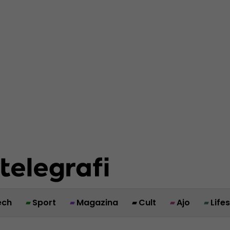
ech
Sport
Magazina
Cult
Ajo
Life