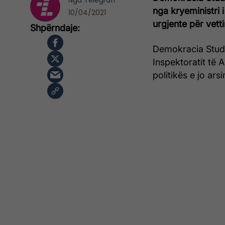
Nga
Telegrafi
nga kryeministri i
10/04/2021
urgjente për vetti
Demokracia Stude
Inspektoratit të Ar
politikës e jo arsi