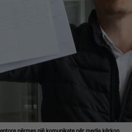
entore përmes një komunikate për media kërkon