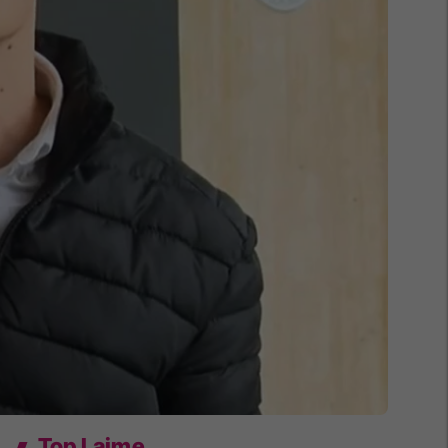
Top Lajme