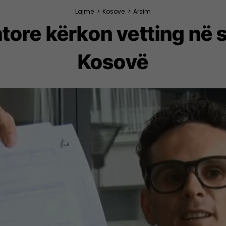
Lajme
>
Kosove
>
Arsim
ore kërkon vetting në se
Kosovë