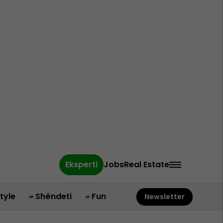
Eksperti
Jobs
Real Estate
style
Shëndeti
Fun
Newsletter