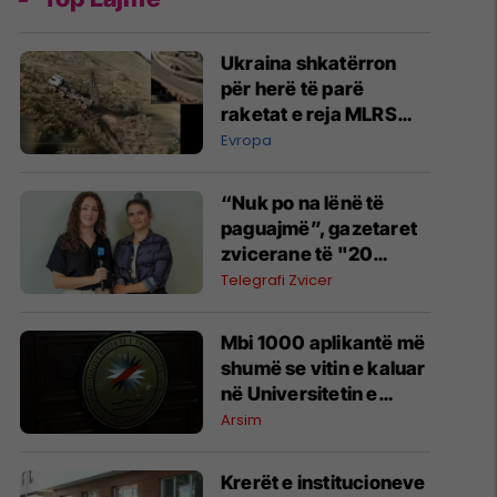
Ukraina shkatërron
për herë të parë
raketat e reja MLRS
Sarma të Rusisë
Evropa
“Nuk po na lënë të
paguajmë”, gazetaret
zvicerane të "20
Minuten" mahniten
Telegrafi Zvicer
nga bujaria në Kosovë
​Mbi 1000 aplikantë më
shumë se vitin e kaluar
në Universitetin e
Prishtinës
Arsim
Krerët e institucioneve