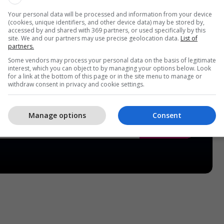
Your personal data will be processed and information from your device
(cookies, unique identifiers, and other device data) may be stored by,
accessed by and shared with 369 partners, or used specifically by this
site. We and our partners may use precise geolocation data.
List of
partners.
Some vendors may process your personal data on the basis of legitimate
interest, which you can object to by managing your options below. Look
for a link at the bottom of this page or in the site menu to manage or
withdraw consent in privacy and cookie settings.
Manage options
Consent