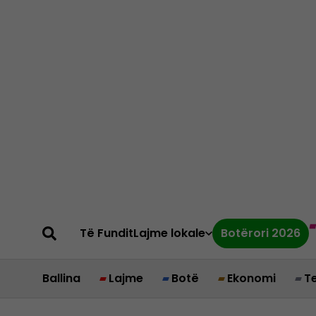
Të Fundit
Lajme lokale
Botërori 2026
Ballina
Lajme
Botë
Ekonomi
T