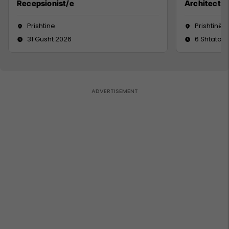
Recepsionist/e
Architect
Prishtine
Prishtinë
31 Gusht 2026
6 Shtator 