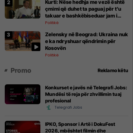
Kurti: Nëse hedhja me vezë është
çmimi që duhet ta paguaj për t’u
takuar e bashkëbiseduar jam i
lumtur ta bëj këtë
Politikë
Zelensky në Beograd: Ukraina nuk
e ka ndryshuar qëndrimin për
Kosovën
Politikë
Promo
Reklamo këtu
Konkurset e javës në Telegrafi Jobs:
Mundësi të reja për zhvillimin tuaj
profesional
Telegrafi Jobs
IPKO, Sponsor i Artë i DokuFest
2026, mbështet filmin dhe