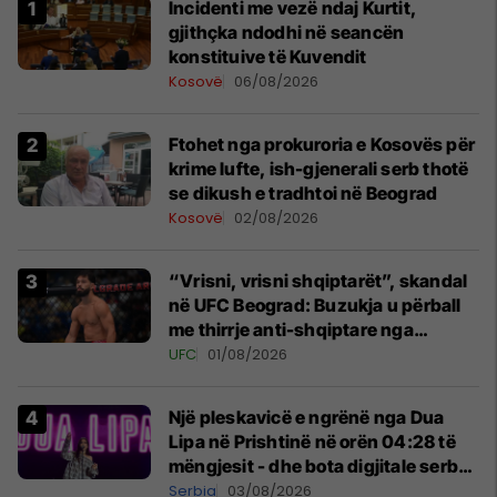
Incidenti me vezë ndaj Kurtit,
gjithçka ndodhi në seancën
konstituive të Kuvendit
Kosovë
06/08/2026
Ftohet nga prokuroria e Kosovës për
krime lufte, ish-gjenerali serb thotë
se dikush e tradhtoi në Beograd
Kosovë
02/08/2026
“Vrisni, vrisni shqiptarët”, skandal
në UFC Beograd: Buzukja u përball
me thirrje anti-shqiptare nga
tribunat
UFC
01/08/2026
Një pleskavicë e ngrënë nga Dua
Lipa në Prishtinë në orën 04:28 të
mëngjesit - dhe bota digjitale serbe
shpall gjendjen e luftës
Serbia
03/08/2026