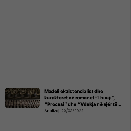
Modeli ekzistencialist dhe
karakteret në romanet “I huaji”,
“Procesi” dhe “Vdekja në ajër të
pastër”
Analiza
29/03/2023