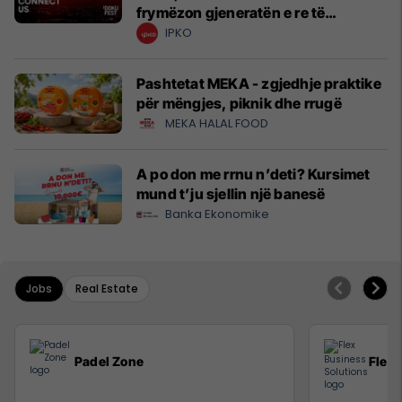
frymëzon gjeneratën e re të
krijuesve
IPKO
Pashtetat MEKA - zgjedhje praktike
për mëngjes, piknik dhe rrugë
MEKA HALAL FOOD
A po don me rrnu n’deti? Kursimet
mund t’ju sjellin një banesë
Banka Ekonomike
Jobs
Real Estate
Padel Zone
Flex 