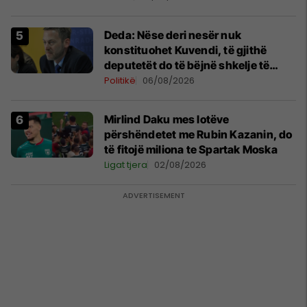
Deda: Nëse deri nesër nuk
konstituohet Kuvendi, të gjithë
deputetët do të bëjnë shkelje të
rëndë kushtetuese
Politikë
06/08/2026
Mirlind Daku mes lotëve
përshëndetet me Rubin Kazanin, do
të fitojë miliona te Spartak Moska
Ligat tjera
02/08/2026