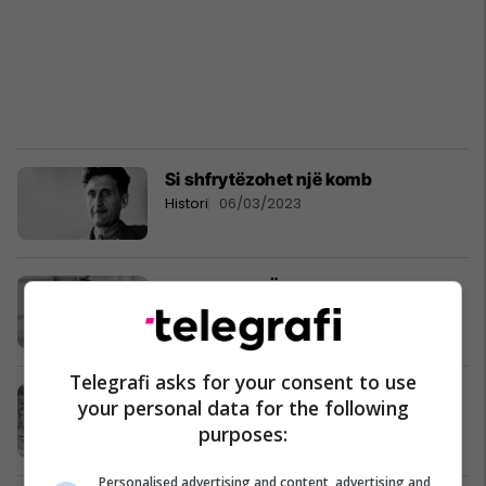
Si shfrytëzohet një komb
Histori
06/03/2023
SIKUR KJO TË ISHTE SHFAQJE
Teatri
09/12/2022
Telegrafi asks for your consent to use
JIM
your personal data for the following
Fjala+
17/11/2022
purposes:
Personalised advertising and content, advertising and