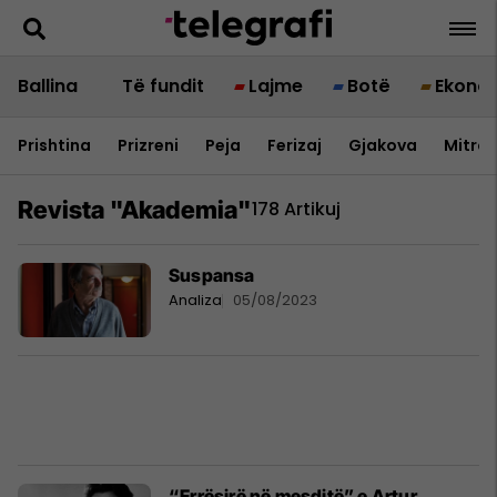
Ballina
Të fundit
Lajme
Botë
Ekono
Prishtina
Prizreni
Peja
Ferizaj
Gjakova
Mitrov
Revista "akademia"
178 Artikuj
Suspansa
Analiza
05/08/2023
“Errësirë në mesditë” e Artur