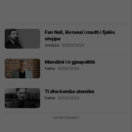
Fan Noli, lëvruesi i madh i fjalës
shqipe
Analiza
20/03/2023
Mendimi i ri gjeopolitik
Fakte
15/03/2023
Ti dhe bomba atomike
Fakte
10/03/2023