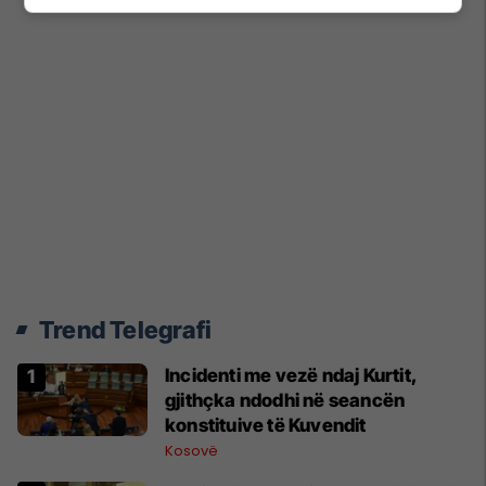
Trend Telegrafi
Incidenti me vezë ndaj Kurtit,
gjithçka ndodhi në seancën
konstituive të Kuvendit
Kosovë