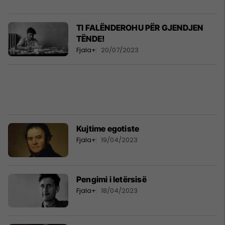
TI FALËNDEROHU PËR GJENDJEN
TËNDE!
Fjala+
20/07/2023
Kujtime egotiste
Fjala+
19/04/2023
Pengimi i letërsisë
Fjala+
18/04/2023