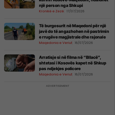
një person nga Shkupi
Kronikë e Zezë
17/07/2026
Të burgosurit në Maqedoni për një
javë do të angazhohen në pastrimin
e rrugëve magjistrale dhe rajonale
Maqedonia e Veriut
16/07/2026
Arratisje si në filma në “Bllacë”,
shtetasi i Kosovës kapet në Shkup
pas ndjekjes policore
Maqedonia e Veriut
16/07/2026