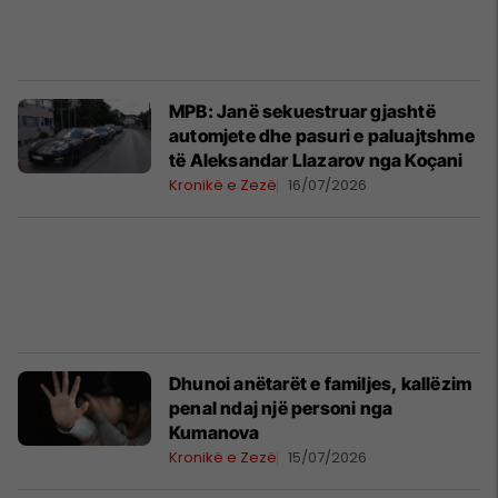
MPB: Janë sekuestruar gjashtë
automjete dhe pasuri e paluajtshme
të Aleksandar Llazarov nga Koçani
Kronikë e Zezë
16/07/2026
Dhunoi anëtarët e familjes, kallëzim
penal ndaj një personi nga
Kumanova
Kronikë e Zezë
15/07/2026