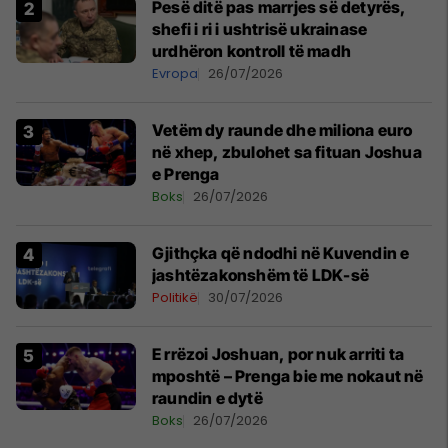
Pesë ditë pas marrjes së detyrës,
shefi i ri i ushtrisë ukrainase
urdhëron kontroll të madh
Evropa
26/07/2026
Vetëm dy raunde dhe miliona euro
në xhep, zbulohet sa fituan Joshua
e Prenga
Boks
26/07/2026
Gjithçka që ndodhi në Kuvendin e
jashtëzakonshëm të LDK-së
Politikë
30/07/2026
E rrëzoi Joshuan, por nuk arriti ta
mposhtë – Prenga bie me nokaut në
raundin e dytë
Boks
26/07/2026