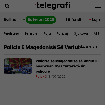
Ballina
Botërori 2026
Të fundit
Lajme
Prishtina
Prizreni
Peja
Ferizaj
Gjakova
Mitrov
Policia E Maqedonisë Së Veriut
44 Artikuj
Policisë së Maqedonisë së Veriut iu
bashkuan 496 zyrtarë të rinj
policorë
Politikë
31/07/2026