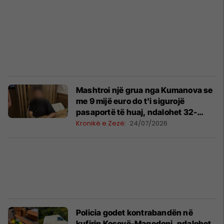
Mashtroi një grua nga Kumanova se
me 9 mijë euro do t'i sigurojë
pasaportë të huaj, ndalohet 32-
vjeçari
Kronikë e Zezë
24/07/2026
Policia godet kontrabandën në
kufirin Kosovë-Maqedoni, ndalohet