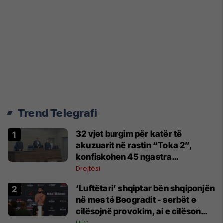
Trend Telegrafi
32 vjet burgim për katër të
akuzuarit në rastin “Toka 2”,
konfiskohen 45 ngastra
kadastrale
Drejtësi
‘Luftëtari’ shqiptar bën shqiponjën
në mes të Beogradit - serbët e
cilësojnë provokim, ai e cilëson
simbol të identitetit
UFC