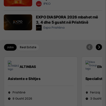
IPKO
EXPO DIASPORA 2026 mbahet më
3, 4 dhe 5 gusht në Prishtinë
Expo Prishtina
Jobs
Real Estate
ALTINBAS
Elko
Asistente e Shitjes
Specialist M
Prishtinë
Ferizaj
8 Gusht 2026
3 Gusht 2