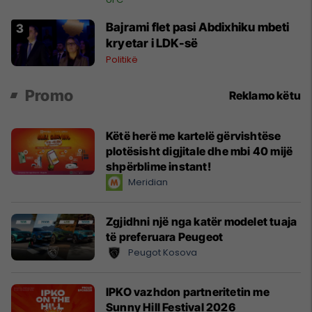
Bajrami flet pasi Abdixhiku mbeti
kryetar i LDK-së
Politikë
Promo
Reklamo këtu
Këtë herë me kartelë gërvishtëse
plotësisht digjitale dhe mbi 40 mijë
shpërblime instant!
Meridian
Zgjidhni një nga katër modelet tuaja
të preferuara Peugeot
Peugot Kosova
IPKO vazhdon partneritetin me
Sunny Hill Festival 2026