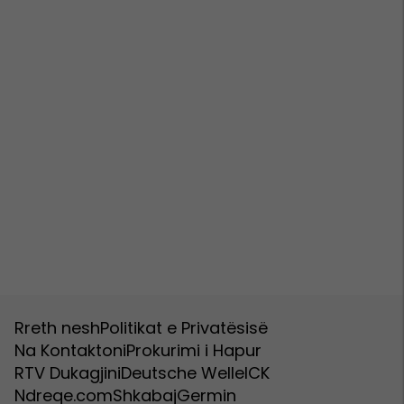
Rreth nesh
Politikat e Privatësisë
Na Kontaktoni
Prokurimi i Hapur
RTV Dukagjini
Deutsche Welle
ICK
Ndreqe.com
Shkabaj
Germin