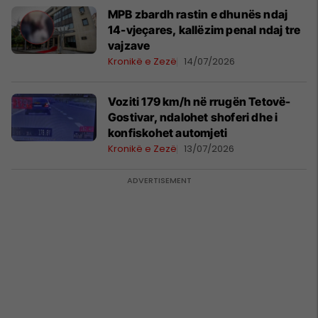
MPB zbardh rastin e dhunës ndaj
14-vjeçares, kallëzim penal ndaj tre
vajzave
Kronikë e Zezë
14/07/2026
Voziti 179 km/h në rrugën Tetovë-
Gostivar, ndalohet shoferi dhe i
konfiskohet automjeti
Kronikë e Zezë
13/07/2026