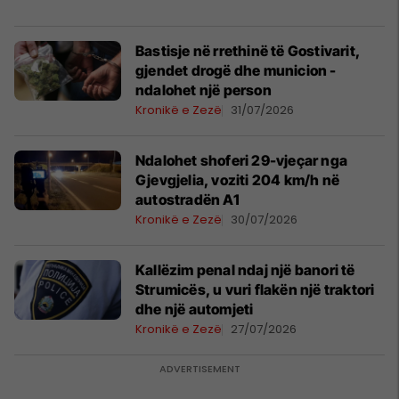
Bastisje në rrethinë të Gostivarit,
gjendet drogë dhe municion -
ndalohet një person
Kronikë e Zezë
31/07/2026
Ndalohet shoferi 29-vjeçar nga
Gjevgjelia, voziti 204 km/h në
autostradën A1
Kronikë e Zezë
30/07/2026
Kallëzim penal ndaj një banori të
Strumicës, u vuri flakën një traktori
dhe një automjeti
Kronikë e Zezë
27/07/2026