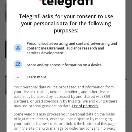
Bastisje në disa qytete, policia
ndalon shtatë persona për posedim
Telegrafi asks for your consent to use
të lëndëve narkotike
your personal data for the following
Kronikë e Zezë
13/07/2026
purposes:
Gjuajti me armë në festë familjare,
Personalised advertising and content, advertising and
content measurement, audience research and
kallëzim penal ndaj një zyrtari
services development
policor në Maqedoni
Kronikë e Zezë
10/07/2026
Store and/or access information on a device
Learn more
Sekuestrohet sasi e madhe e drogës
në bodrumin e një ndërtese në
Your personal data will be processed and information from
Komunën Aerodrom
your device (cookies, unique identifiers, and other device
data) may be stored by, accessed by and shared with 369
Kronikë e Zezë
09/07/2026
partners, or used specifically by this site. We and our partners
may use precise geolocation data.
List of partners.
Some vendors may process your personal data on the basis
1
of legitimate interest, which you can object to by managing
your options below. Look for a link at the bottom of this page
or in the site menu to manage or withdraw consent in privacy