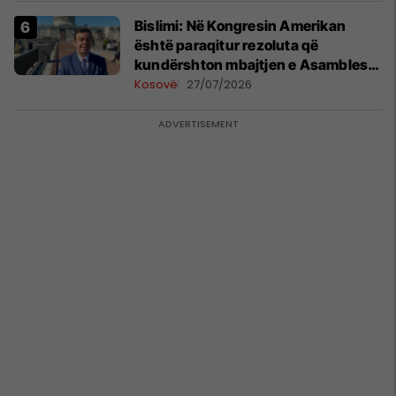
Bislimi: Në Kongresin Amerikan
është paraqitur rezoluta që
kundërshton mbajtjen e Asamblesë
Parlamentare të OSBE-së në
Kosovë
27/07/2026
Beograd