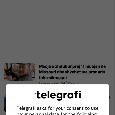
Macja e zhdukur prej 11 muajsh në
Missouri ribashkohet me pronarin
falë mikroçipit
Interesante
04/02/2026
Pse macet ndonjëherë hanë me sytë
mbyllur?
Telegrafi asks for your consent to use
Kujdesi për kafshët
01/02/2026
your personal data for the following