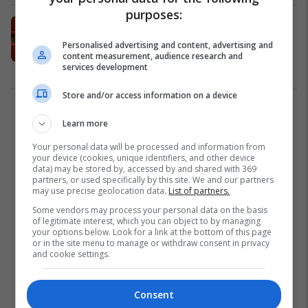
purposes:
Macja juaj bën këto gjëra çdo ditë?
Ja pse nuk janë aspak të
Personalised advertising and content, advertising and
rastësishme
content measurement, audience research and
services development
Kërshëri
21/01/2026
Store and/or access information on a device
2
Learn more
Your personal data will be processed and information from
your device (cookies, unique identifiers, and other device
data) may be stored by, accessed by and shared with 369
partners, or used specifically by this site. We and our partners
may use precise geolocation data.
List of partners.
Some vendors may process your personal data on the basis
of legitimate interest, which you can object to by managing
your options below. Look for a link at the bottom of this page
or in the site menu to manage or withdraw consent in privacy
and cookie settings.
Consent