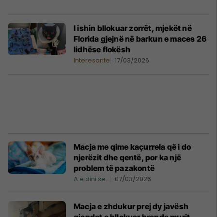
I ishin bllokuar zorrët, mjekët në
Florida gjejnë në barkun e maces 26
lidhëse flokësh
Interesante
17/03/2026
Macja me qime kaçurrela që i do
njerëzit dhe qentë, por ka një
problem të pazakontë
A e dini se...
07/03/2026
Macja e zhdukur prej dy javësh