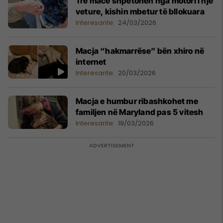
Tre mace shpëtohen nga motori i një
veture, kishin mbetur të bllokuara
Interesante
24/03/2026
Macja “hakmarrëse” bën xhiro në
internet
Interesante
20/03/2026
Macja e humbur ribashkohet me
familjen në Maryland pas 5 vitesh
Interesante
19/03/2026