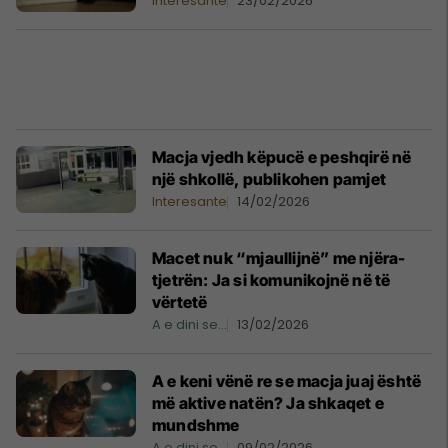
Interesante
23/02/2026
Macja vjedh këpucë e peshqirë në
një shkollë, publikohen pamjet
Interesante
14/02/2026
Macet nuk “mjaullijnë” me njëra-
tjetrën: Ja si komunikojnë në të
vërtetë
A e dini se...
13/02/2026
A e keni vënë re se macja juaj është
më aktive natën? Ja shkaqet e
mundshme
A e dini se...
09/02/2026