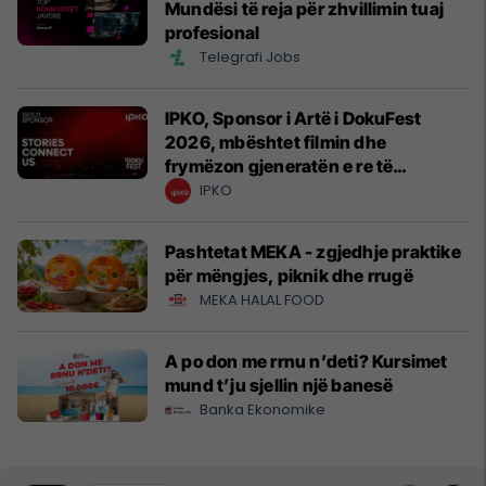
Mundësi të reja për zhvillimin tuaj
profesional
Telegrafi Jobs
IPKO, Sponsor i Artë i DokuFest
2026, mbështet filmin dhe
frymëzon gjeneratën e re të
krijuesve
IPKO
Pashtetat MEKA - zgjedhje praktike
për mëngjes, piknik dhe rrugë
MEKA HALAL FOOD
A po don me rrnu n’deti? Kursimet
mund t’ju sjellin një banesë
Banka Ekonomike