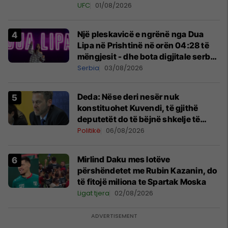
tribunat
UFC
01/08/2026
Një pleskavicë e ngrënë nga Dua
Lipa në Prishtinë në orën 04:28 të
mëngjesit - dhe bota digjitale serbe
shpall gjendjen e luftës
Serbia
03/08/2026
Deda: Nëse deri nesër nuk
konstituohet Kuvendi, të gjithë
deputetët do të bëjnë shkelje të
rëndë kushtetuese
Politikë
06/08/2026
Mirlind Daku mes lotëve
përshëndetet me Rubin Kazanin, do
të fitojë miliona te Spartak Moska
Ligat tjera
02/08/2026