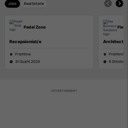
Jobs
Real Estate
Padel Zone
Flex 
Recepsionist/e
Architect
Prishtine
Prishtinë
31 Gusht 2026
6 Shtator 