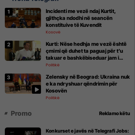
Incidenti me vezë ndaj Kurtit,
gjithçka ndodhi në seancën
konstituive të Kuvendit
Kosovë
Kurti: Nëse hedhja me vezë është
çmimi që duhet ta paguaj për t’u
takuar e bashkëbiseduar jam i
lumtur ta bëj këtë
Politikë
Zelensky në Beograd: Ukraina nuk
e ka ndryshuar qëndrimin për
Kosovën
Politikë
Promo
Reklamo këtu
Konkurset e javës në Telegrafi Jobs: