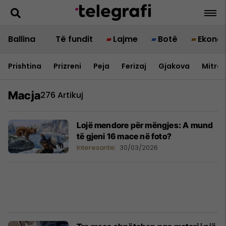
Ballina
Të fundit
Lajme
Botë
Ekono
Prishtina
Prizreni
Peja
Ferizaj
Gjakova
Mitrov
Macja
276 Artikuj
Lojë mendore për mëngjes: A mund
të gjeni 16 mace në foto?
Interesante
30/03/2026