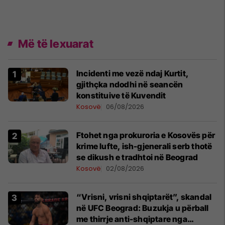
Më të lexuarat
Incidenti me vezë ndaj Kurtit,
gjithçka ndodhi në seancën
konstituive të Kuvendit
Kosovë
06/08/2026
Ftohet nga prokuroria e Kosovës për
krime lufte, ish-gjenerali serb thotë
se dikush e tradhtoi në Beograd
Kosovë
02/08/2026
“Vrisni, vrisni shqiptarët”, skandal
në UFC Beograd: Buzukja u përball
me thirrje anti-shqiptare nga