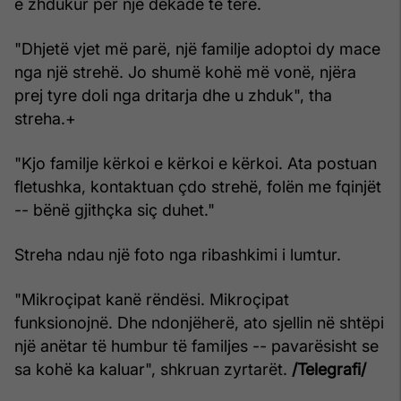
e zhdukur për një dekadë të tërë.
"Dhjetë vjet më parë, një familje adoptoi dy mace
nga një strehë. Jo shumë kohë më vonë, njëra
prej tyre doli nga dritarja dhe u zhduk", tha
streha.+
"Kjo familje kërkoi e kërkoi e kërkoi. Ata postuan
fletushka, kontaktuan çdo strehë, folën me fqinjët
-- bënë gjithçka siç duhet."
Streha ndau një foto nga ribashkimi i lumtur.
"Mikroçipat kanë rëndësi. Mikroçipat
funksionojnë. Dhe ndonjëherë, ato sjellin në shtëpi
një anëtar të humbur të familjes -- pavarësisht se
sa kohë ka kaluar", shkruan zyrtarët.
/Telegrafi/