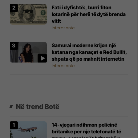
Fati i dyfishtë:, burri fiton
lotarinë për herë të dytë brenda
vitit
Interesante
Samurai moderne krijon një
katana nga kanaçet e Red Bullit,
shpata që po mahnit internetin
Interesante
Në trend Botë
14-vjeçari ndihmon policinë
britanike për një telefonatë të