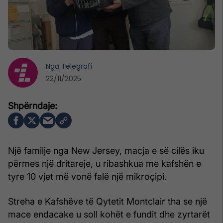
Nga
Telegrafi
22/11/2025
Një familje nga New Jersey, macja e së cilës iku
përmes një dritareje, u ribashkua me kafshën e
tyre 10 vjet më vonë falë një mikroçipi.
Streha e Kafshëve të Qytetit Montclair tha se një
mace endacake u soll kohët e fundit dhe zyrtarët