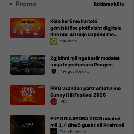
Promo
Reklamo këtu
Këtë herë me kartelë
gërvishtëse plotësisht digjitale
dhe mbi 40 mijë shpërblime
instant!
Meridian
Zgjidhni një nga katër modelet
tuaja të preferuara Peugeot
Peugot Kosova
IPKO vazhdon partneritetin me
Sunny Hill Festival 2026
IPKO
EXPO DIASPORA 2026 mbahet
më 3, 4 dhe 5 gusht në Prishtinë
Expo Prishtina