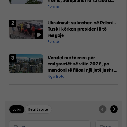
rreme, aeroplanët luftarakë u
ngritën në ajër për të
Evropa
interceptuar fluturaken e Qatar
Airways që po shkonte drejt
Ukrainasit sulmohen në Poloni -
Mançesterit
Tusk i kërkon presidentit të
reagojë
Evropa
Vendet më të mira për
emigrantët në vitin 2026, po
mendoni të filloni një jetë jashtë
vendit?
Nga Bota
Jobs
Real Estate