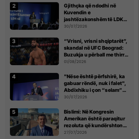
Gjithçka që ndodhi në
Kuvendin e
jashtëzakonshëm të LDK-
së
30/07/2026
“Vrisni, vrisni shqiptarët”,
skandal në UFC Beograd:
Buzukja u përball me thirrje
anti-shqiptare nga
01/08/2026
tribunat
"Nëse është përfshirë, ka
gabuar rëndë, nuk i falet",
Abdixhiku i çon “selam”
Përparim Ramës
30/07/2026
Bislimi: Në Kongresin
Amerikan është paraqitur
rezoluta që kundërshton
mbajtjen e Asamblesë
27/07/2026
Parlamentare të OSBE-së