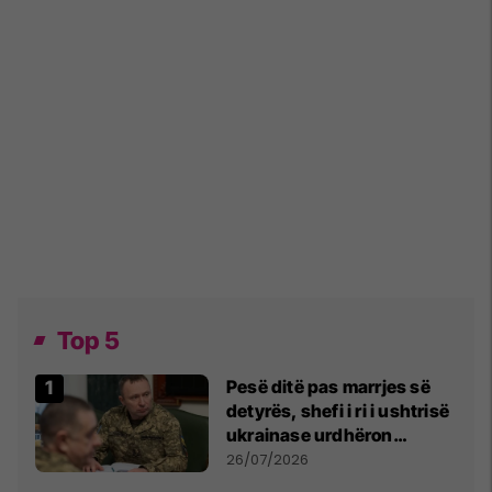
Top 5
Pesë ditë pas marrjes së
detyrës, shefi i ri i ushtrisë
ukrainase urdhëron
kontroll të madh
26/07/2026