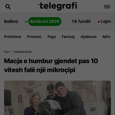
Ballina
Botërori 2026
Të fundit
Lajme
Prishtina
Prizreni
Peja
Ferizaj
Gjakova
Mitrov
Fun
>
Interesante
Macja e humbur gjendet pas 10
vitesh falë një mikroçipi