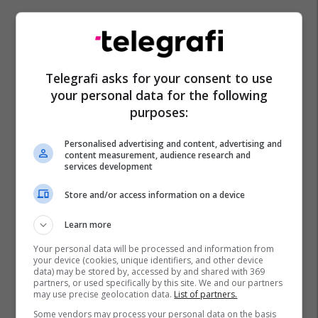
Telegrafi asks for your consent to use
your personal data for the following
purposes:
Personalised advertising and content, advertising and
content measurement, audience research and
services development
Store and/or access information on a device
Macja
New Jersey
Learn more
Your personal data will be processed and information from
your device (cookies, unique identifiers, and other device
data) may be stored by, accessed by and shared with 369
partners, or used specifically by this site. We and our partners
may use precise geolocation data.
List of partners.
Some vendors may process your personal data on the basis