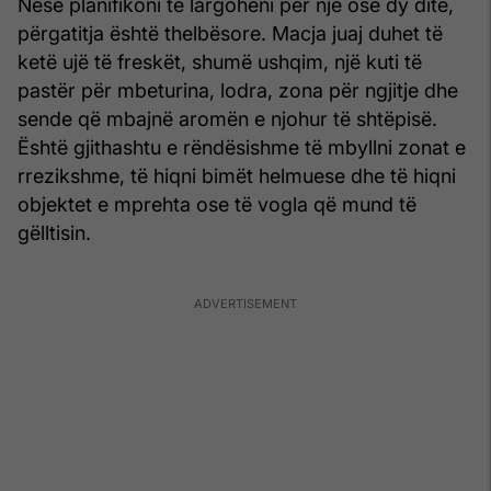
Nëse planifikoni të largoheni për një ose dy ditë,
përgatitja është thelbësore. Macja juaj duhet të
ketë ujë të freskët, shumë ushqim, një kuti të
pastër për mbeturina, lodra, zona për ngjitje dhe
sende që mbajnë aromën e njohur të shtëpisë.
Është gjithashtu e rëndësishme të mbyllni zonat e
rrezikshme, të hiqni bimët helmuese dhe të hiqni
objektet e mprehta ose të vogla që mund të
gëlltisin.