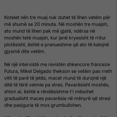
Kotelet nën tre muaj nuk duhet të lihen vetëm për
më shumë se 20 minuta. Në moshën tre muajsh,
ato mund të lihen pak më gjatë, ndërsa në
moshën tetë muajsh, kur janë kryesisht të rritur
plotësisht, është e pranueshme që ato të kalojnë
gjysmë dite vetëm.
Në një intervistë me revistën shkencore franceze
Futura, Mikel Delgado thekson se vetëm pas rreth
vitit të parë të jetës, macet mund të durojnë një
ditë të tërë vetmie pa stres. Pavarësisht moshës,
shton ai, është e rëndësishme t'i mësohet
gradualisht maces pavarësia në mënyrë që stresi
dhe pasiguria të mos grumbullohen.