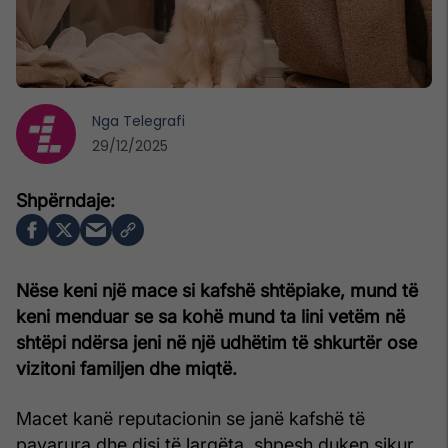
Nga
Telegrafi
29/12/2025
Nëse keni një mace si kafshë shtëpiake, mund të
keni menduar se sa kohë mund ta lini vetëm në
shtëpi ndërsa jeni në një udhëtim të shkurtër ose
vizitoni familjen dhe miqtë.
Macet kanë reputacionin se janë kafshë të
pavarura dhe disi të largëta, shpesh duken sikur