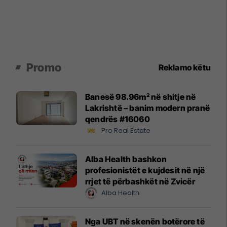
Promo
Reklamo këtu
Banesë 98.96m² në shitje në
Lakrishtë – banim modern pranë
qendrës #16060
Pro Real Estate
Alba Health bashkon
profesionistët e kujdesit në një
rrjet të përbashkët në Zvicër
Alba Health
Nga UBT në skenën botërore të