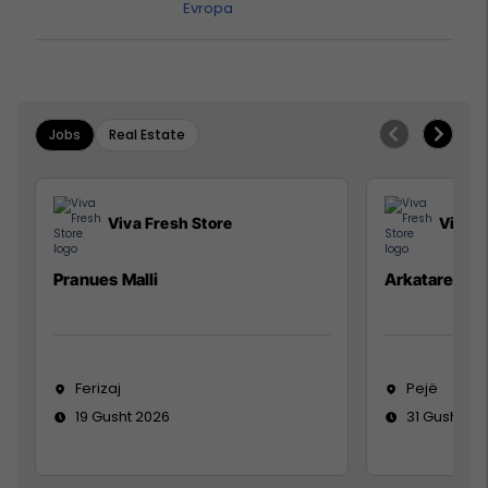
Evropa
Jobs
Real Estate
Viva Fresh Store
Viva F
Pranues Malli
Arkatare
Ferizaj
Pejë
19 Gusht 2026
31 Gusht 20