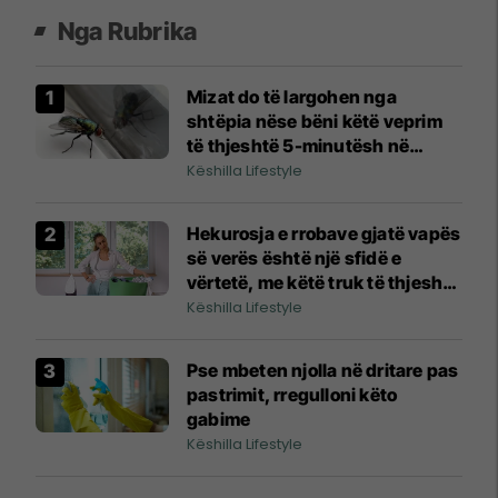
Nga Rubrika
Mizat do të largohen nga
shtëpia nëse bëni këtë veprim
të thjeshtë 5-minutësh në
kuzhinë gjatë verës
Këshilla Lifestyle
Hekurosja e rrobave gjatë vapës
së verës është një sfidë e
vërtetë, me këtë truk të thjeshtë
do ta harroni hekurin
Këshilla Lifestyle
Pse mbeten njolla në dritare pas
pastrimit, rregulloni këto
gabime
Këshilla Lifestyle