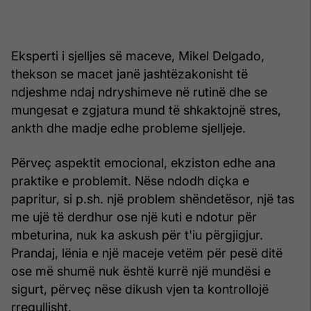
Eksperti i sjelljes së maceve, Mikel Delgado,
thekson se macet janë jashtëzakonisht të
ndjeshme ndaj ndryshimeve në rutinë dhe se
mungesat e zgjatura mund të shkaktojnë stres,
ankth dhe madje edhe probleme sjelljeje.
Përveç aspektit emocional, ekziston edhe ana
praktike e problemit. Nëse ndodh diçka e
papritur, si p.sh. një problem shëndetësor, një tas
me ujë të derdhur ose një kuti e ndotur për
mbeturina, nuk ka askush për t'iu përgjigjur.
Prandaj, lënia e një maceje vetëm për pesë ditë
ose më shumë nuk është kurrë një mundësi e
sigurt, përveç nëse dikush vjen ta kontrollojë
rregullisht.