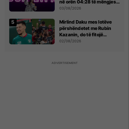
në orën 04:28 të mëngjesit
- dhe bota digjitale serbe
03/08/2026
shpall gjendjen e luftës
Mirlind Daku mes lotëve
përshëndetet me Rubin
Kazanin, do të fitojë
miliona te Spartak Moska
02/08/2026