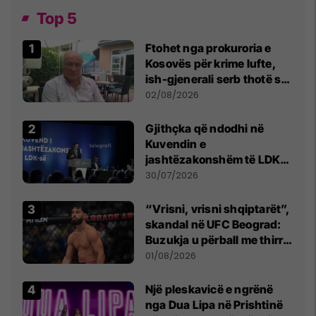
Top 5
Ftohet nga prokuroria e
Kosovës për krime lufte,
ish-gjenerali serb thotë se
dikush e tradhtoi në
02/08/2026
Beograd
Gjithçka që ndodhi në
Kuvendin e
jashtëzakonshëm të LDK-
së
30/07/2026
“Vrisni, vrisni shqiptarët”,
skandal në UFC Beograd:
Buzukja u përball me thirrje
anti-shqiptare nga
01/08/2026
tribunat
Një pleskavicë e ngrënë
nga Dua Lipa në Prishtinë