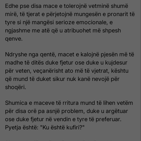
Edhe pse disa mace e tolerojnë vetminë shumë
mirë, të tjerat e përjetojnë mungesën e pronarit të
tyre si një mangësi serioze emocionale, e
ngjashme me atë që u atribuohet më shpesh
qenve.
Ndryshe nga qentë, macet e kalojnë pjesën më të
madhe të ditës duke fjetur ose duke u kujdesur
për veten, veçanërisht ato më të vjetrat, kështu
që mund të duket sikur nuk kanë nevojë për
shoqëri.
Shumica e maceve të rritura mund të lihen vetëm
për disa orë pa asnjë problem, duke u argëtuar
ose duke fjetur në vendin e tyre të preferuar.
Pyetja është: "Ku është kufiri?"