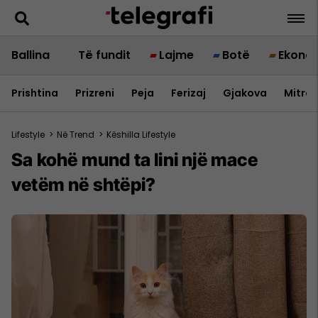
Ballina
Të fundit
Lajme
Botë
Ekono
Prishtina
Prizreni
Peja
Ferizaj
Gjakova
Mitrov
Lifestyle
>
Në Trend
>
Këshilla Lifestyle
Sa kohë mund ta lini një mace
vetëm në shtëpi?