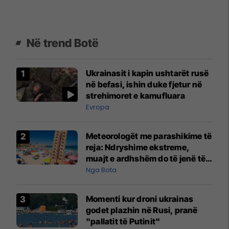
Në trend Botë
Ukrainasit i kapin ushtarët rusë
në befasi, ishin duke fjetur në
strehimoret e kamufluara
Evropa
Meteorologët me parashikime të
reja: Ndryshime ekstreme,
muajt e ardhshëm do të jenë të
pazakontë
Nga Bota
Momenti kur droni ukrainas
godet plazhin në Rusi, pranë
"pallatit të Putinit"