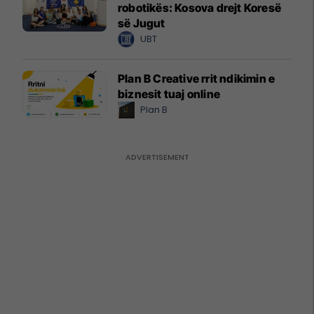
robotikës: Kosova drejt Koresë
së Jugut
UBT
Plan B Creative rrit ndikimin e
biznesit tuaj online
Plan B