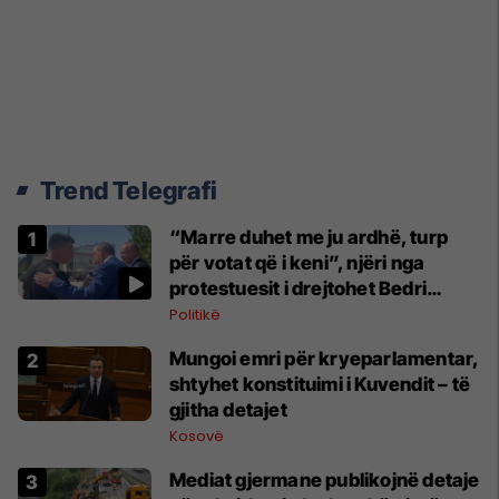
Trend Telegrafi
“Marre duhet me ju ardhë, turp
për votat që i keni”, njëri nga
protestuesit i drejtohet Bedri
Hamzës
Politikë
Mungoi emri për kryeparlamentar,
shtyhet konstituimi i Kuvendit – të
gjitha detajet
Kosovë
Mediat gjermane publikojnë detaje