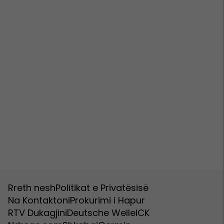
Rreth nesh
Politikat e Privatësisë
Na Kontaktoni
Prokurimi i Hapur
RTV Dukagjini
Deutsche Welle
ICK