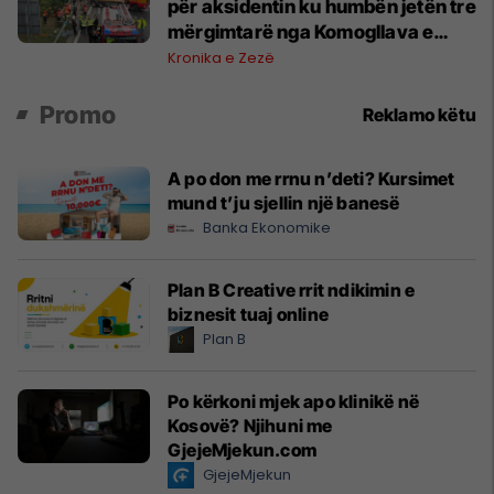
për aksidentin ku humbën jetën tre
mërgimtarë nga Komogllava e
Ferizajt
Kronika e Zezë
Promo
Reklamo këtu
A po don me rrnu n’deti? Kursimet
mund t’ju sjellin një banesë
Banka Ekonomike
Plan B Creative rrit ndikimin e
biznesit tuaj online
Plan B
Po kërkoni mjek apo klinikë në
Kosovë? Njihuni me
GjejeMjekun.com
GjejeMjekun