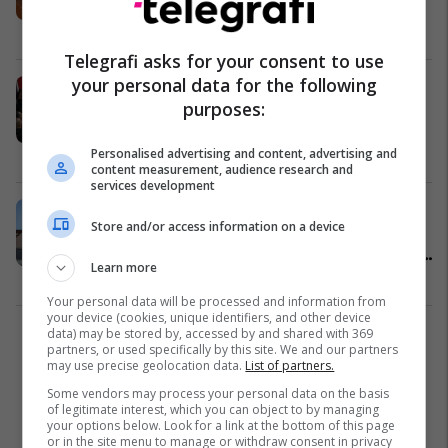
krerëve të UÇK-së
Drejtësi
09/02/2026
Telegrafi asks for your consent to use
your personal data for the following
Kurti mbledh drejtuesit e qendrave
purposes:
të LVV-së, diskutohet për situatën
aktuale politike në vend
Politikë
02/02/2026
Personalised advertising and content, advertising and
content measurement, audience research and
services development
Vetëvendosje dorëzon kërkesë në
Store and/or access information on a device
polici për hetimin e kontratës 950
mijë euro të Komunës së Prishtinës
Learn more
për mbeturinat
Lajme
28/01/2026
Your personal data will be processed and information from
your device (cookies, unique identifiers, and other device
data) may be stored by, accessed by and shared with 369
2
partners, or used specifically by this site. We and our partners
may use precise geolocation data.
List of partners.
Some vendors may process your personal data on the basis
of legitimate interest, which you can object to by managing
your options below. Look for a link at the bottom of this page
or in the site menu to manage or withdraw consent in privacy