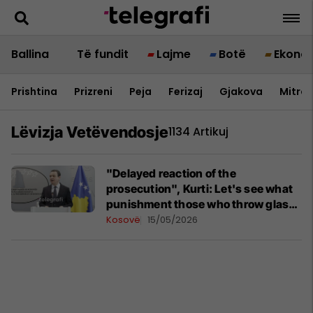
Ballina
Të fundit
Lajme
Botë
Ekono
Prishtina
Prizreni
Peja
Ferizaj
Gjakova
Mitrov
Lëvizja Vetëvendosje
1134 Artikuj
"Delayed reaction of the
prosecution", Kurti: Let's see what
punishment those who throw glass
and bleed the deputy ministers will
Kosovë
15/05/2026
receive