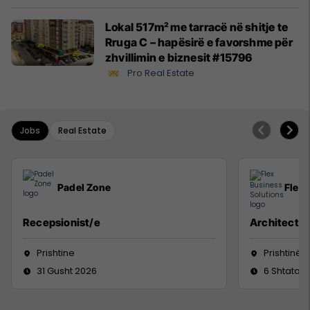
Lokal 517m² me tarracë në shitje te
Rruga C – hapësirë e favorshme për
zhvillimin e biznesit #15796
Pro Real Estate
Jobs
Real Estate
Padel Zone
Flex 
Recepsionist/e
Architect
Prishtine
Prishtinë
31 Gusht 2026
6 Shtator 