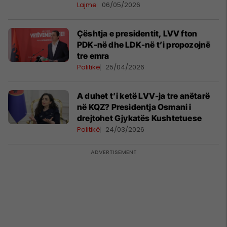
Lajme
06/05/2026
Çështja e presidentit, LVV fton
PDK-në dhe LDK-në t’i propozojnë
tre emra
Politikë
25/04/2026
A duhet t’i ketë LVV-ja tre anëtarë
në KQZ? Presidentja Osmani i
drejtohet Gjykatës Kushtetuese
Politikë
24/03/2026