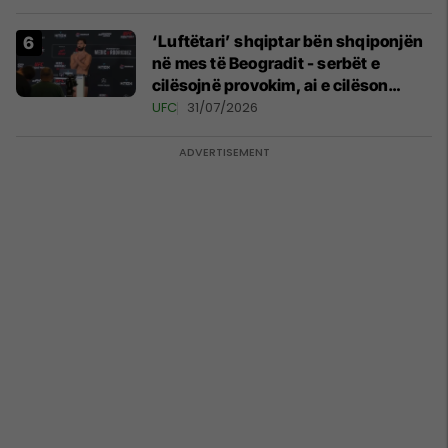
‘Luftëtari’ shqiptar bën shqiponjën
në mes të Beogradit - serbët e
cilësojnë provokim, ai e cilëson
simbol të identitetit
UFC
31/07/2026