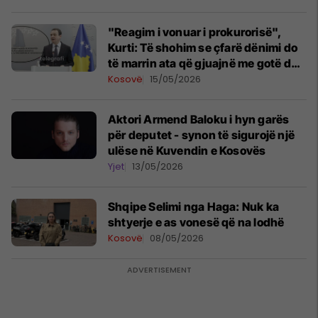
"Reagim i vonuar i prokurorisë",
Kurti: Të shohim se çfarë dënimi do
të marrin ata që gjuajnë me gotë dhe
përgjakin zëvendësministra
Kosovë
15/05/2026
Aktori Armend Baloku i hyn garës
për deputet - synon të sigurojë një
ulëse në Kuvendin e Kosovës
Yjet
13/05/2026
Shqipe Selimi nga Haga: Nuk ka
shtyerje e as vonesë që na lodhë
Kosovë
08/05/2026