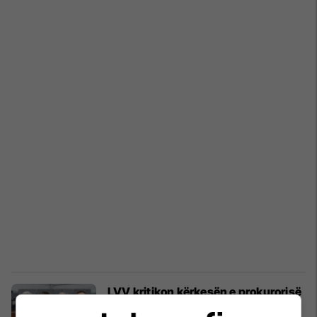
LVV kritikon kërkesën e prokurorisë
për dënime maksimale ndaj ish-