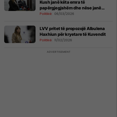
Kush janë këta emra të
papërgjegjshëm dhe nëse janë
njerëz të rrezikshëm
Politikë
06/03/2026
​LVV pritet të propozojë Albulena
Haxhiun për kryetare të Kuvendit
Politikë
11/02/2026