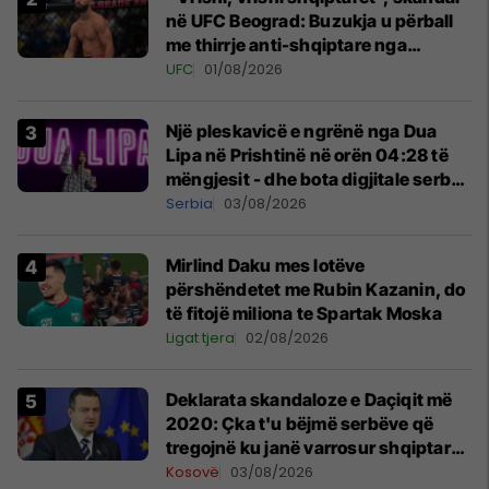
në UFC Beograd: Buzukja u përball
me thirrje anti-shqiptare nga
tribunat
UFC
01/08/2026
Një pleskavicë e ngrënë nga Dua
Lipa në Prishtinë në orën 04:28 të
mëngjesit - dhe bota digjitale serbe
shpall gjendjen e luftës
Serbia
03/08/2026
Mirlind Daku mes lotëve
përshëndetet me Rubin Kazanin, do
të fitojë miliona te Spartak Moska
Ligat tjera
02/08/2026
​Deklarata skandaloze e Daçiqit më
2020: Çka t'u bëjmë serbëve që
tregojnë ku janë varrosur shqiptarët
në Serbi
Kosovë
03/08/2026