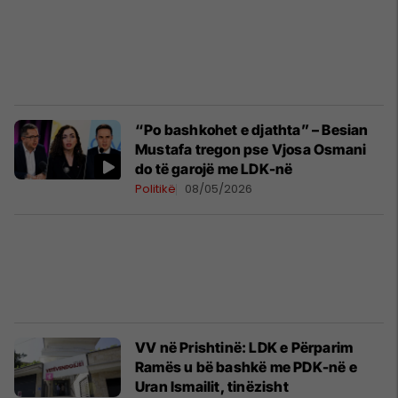
“Po bashkohet e djathta” – Besian
Mustafa tregon pse Vjosa Osmani
do të garojë me LDK-në
Politikë
08/05/2026
VV në Prishtinë: LDK e Përparim
Ramës u bë bashkë me PDK-në e
Uran Ismailit, tinëzisht