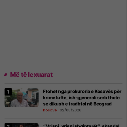
Më të lexuarat
Ftohet nga prokuroria e Kosovës për
krime lufte, ish-gjenerali serb thotë
se dikush e tradhtoi në Beograd
Kosovë
02/08/2026
“Vrisni, vrisni shqiptarët”, skandal