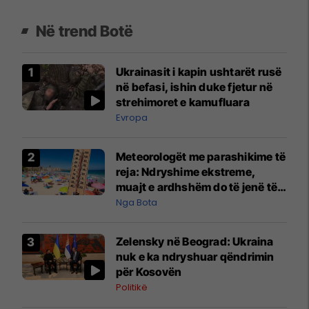
Në trend Botë
Ukrainasit i kapin ushtarët rusë
në befasi, ishin duke fjetur në
strehimoret e kamufluara
Evropa
Meteorologët me parashikime të
reja: Ndryshime ekstreme,
muajt e ardhshëm do të jenë të
pazakontë
Nga Bota
Zelensky në Beograd: Ukraina
nuk e ka ndryshuar qëndrimin
për Kosovën
Politikë