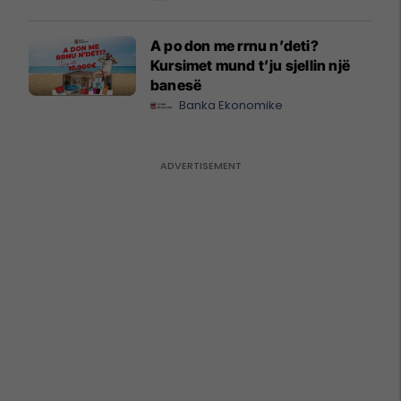
A po don me rrnu n’deti?
Kursimet mund t’ju sjellin një
banesë
Banka Ekonomike