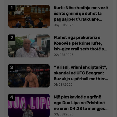
Kurti: Nëse hedhja me vezë
është çmimi që duhet ta
paguaj për t’u takuar e
bashkëbiseduar jam i
06/08/2026
lumtur ta bëj këtë
Ftohet nga prokuroria e
Kosovës për krime lufte,
ish-gjenerali serb thotë se
dikush e tradhtoi në
02/08/2026
Beograd
“Vrisni, vrisni shqiptarët”,
skandal në UFC Beograd:
Buzukja u përball me thirrje
anti-shqiptare nga
01/08/2026
tribunat
Një pleskavicë e ngrënë
nga Dua Lipa në Prishtinë
në orën 04:28 të mëngjesit
- dhe bota digjitale serbe
03/08/2026