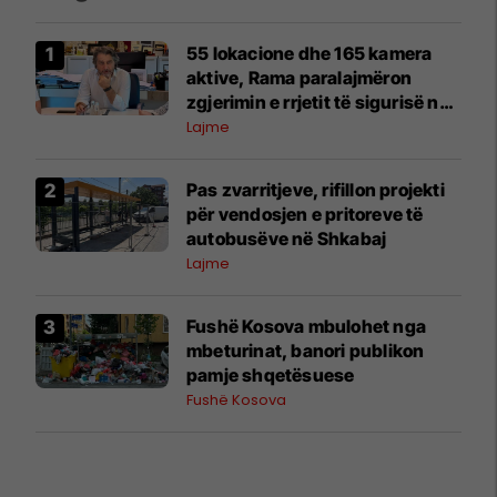
55 lokacione dhe 165 kamera
aktive, Rama paralajmëron
zgjerimin e rrjetit të sigurisë në
Kryeqytet
Lajme
Pas zvarritjeve, rifillon projekti
për vendosjen e pritoreve të
autobusëve në Shkabaj
Lajme
Fushë Kosova mbulohet nga
mbeturinat, banori publikon
pamje shqetësuese
Fushë Kosova