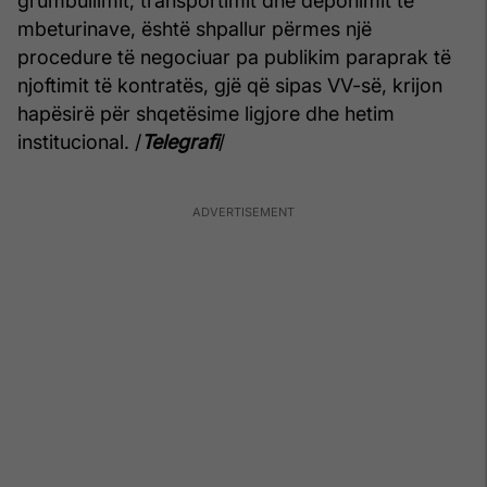
grumbullimit, transportimit dhe deponimit të
mbeturinave, është shpallur përmes një
procedure të negociuar pa publikim paraprak të
njoftimit të kontratës, gjë që sipas VV-së, krijon
hapësirë për shqetësime ligjore dhe hetim
institucional. /
Telegrafi
/