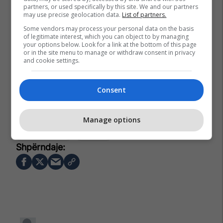
partners, or used specifically by this site. We and our partners
may use precise geolocation data.
List of partners.
Some vendors may process your personal data on the basis
of legitimate interest, which you can object to by managing
your options below. Look for a link at the bottom of this page
or in the site menu to manage or withdraw consent in privacy
and cookie settings.
Consent
Prishtina Lokale
Lëvizja Vetëvendosje
Komuna E Prishtinës
Krm Pastrimi
Perparim Rama
Manage options
Çlirim Gërbeshi
Prishtina