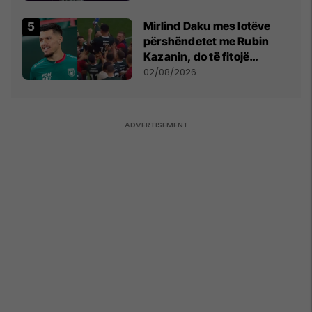
shpall gjendjen e luftës
Mirlind Daku mes lotëve
përshëndetet me Rubin
Kazanin, do të fitojë
miliona te Spartak Moska
02/08/2026