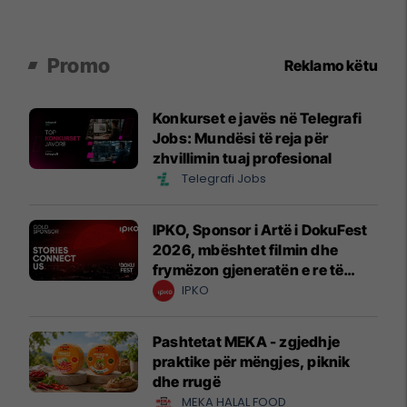
Promo
Reklamo këtu
Konkurset e javës në Telegrafi
Jobs: Mundësi të reja për
zhvillimin tuaj profesional
Telegrafi Jobs
IPKO, Sponsor i Artë i DokuFest
2026, mbështet filmin dhe
frymëzon gjeneratën e re të
krijuesve
IPKO
Pashtetat MEKA - zgjedhje
praktike për mëngjes, piknik
dhe rrugë
MEKA HALAL FOOD