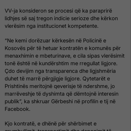
VV-ja konsideron se procesi që ka paraprirë
lidhjes së saj tregon indicie serioze dhe kërkon
vlerësim nga institucionet kompetente.
“Ne kemi dorëzuar kërkesën në Policinë e
Kosovës për të hetuar kontratën e komunës për
menaxhimin e mbeturinave, e cila sipas vlerësimit
tonë është në kundërshtim me rregullat ligjore.
Çdo devijim nga transparenca dhe ligjshmëria
duhet të marrë përgjigje ligjore. Qytetarët e
Prishtinës meritojnë qeverisje të ndershme, jo
marrëveshje të dyshimta që dëmtojnë interesin
publik”, ka shkruar Gërbeshi në profilin e tij në
Facebook.
Kjo kontratë, e dhënë për shërbimet e