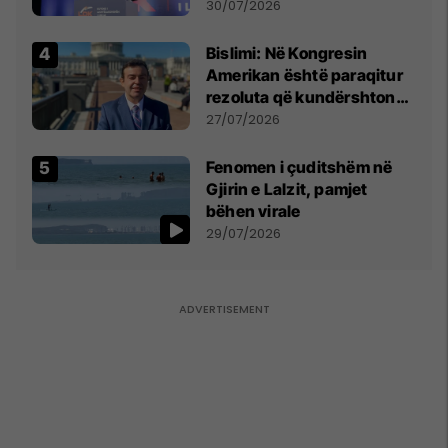
Përparim Ramës
30/07/2026
Bislimi: Në Kongresin
Amerikan është paraqitur
rezoluta që kundërshton
mbajtjen e Asamblesë
27/07/2026
Parlamentare të OSBE-së
në Beograd
Fenomen i çuditshëm në
Gjirin e Lalzit, pamjet
bëhen virale
29/07/2026