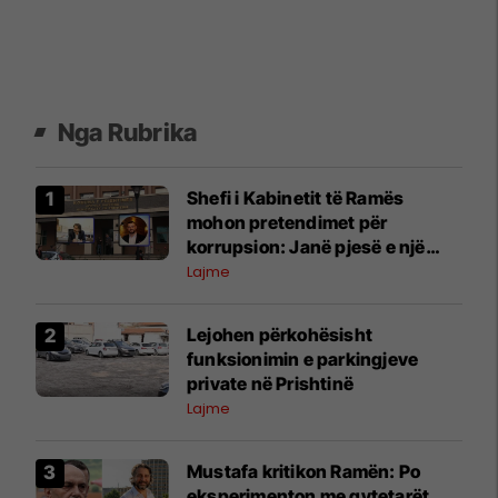
Nga Rubrika
Shefi i Kabinetit të Ramës
mohon pretendimet për
korrupsion: Janë pjesë e një
fushate denigruese
Lajme
Lejohen përkohësisht
funksionimin e parkingjeve
private në Prishtinë
Lajme
Mustafa kritikon Ramën: Po
eksperimenton me qytetarët,