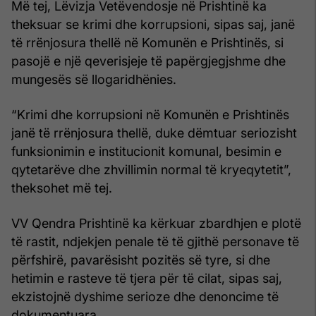
Më tej, Lëvizja Vetëvendosje në Prishtinë ka
theksuar se krimi dhe korrupsioni, sipas saj, janë
të rrënjosura thellë në Komunën e Prishtinës, si
pasojë e një qeverisjeje të papërgjegjshme dhe
mungesës së llogaridhënies.
“Krimi dhe korrupsioni në Komunën e Prishtinës
janë të rrënjosura thellë, duke dëmtuar seriozisht
funksionimin e institucionit komunal, besimin e
qytetarëve dhe zhvillimin normal të kryeqytetit”,
theksohet më tej.
VV Qendra Prishtinë ka kërkuar zbardhjen e plotë
të rastit, ndjekjen penale të të gjithë personave të
përfshirë, pavarësisht pozitës së tyre, si dhe
hetimin e rasteve të tjera për të cilat, sipas saj,
ekzistojnë dyshime serioze dhe denoncime të
dokumentuara.