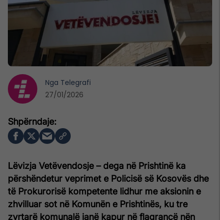
Nga
Telegrafi
27/01/2026
Lëvizja Vetëvendosje – dega në Prishtinë ka
përshëndetur veprimet e Policisë së Kosovës dhe
të Prokurorisë kompetente lidhur me aksionin e
zhvilluar sot në Komunën e Prishtinës, ku tre
zyrtarë komunalë janë kapur në flagrancë nën