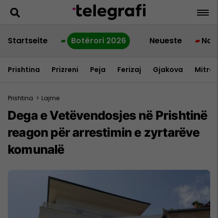
Startseite
Botërori 2026
Neueste
Nac
Prishtina
Prizreni
Peja
Ferizaj
Gjakova
Mitrov
Prishtina
>
Lajme
Dega e Vetëvendosjes në Prishtinë
reagon për arrestimin e zyrtarëve
komunalë