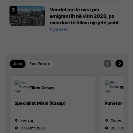
Vendet më të mira për
emigrantët në vitin 2026, po
mendoni të filloni një jetë jashtë
vendit?
Nga Bota
Jobs
Real Estate
Elkos Group
Elkos
Specialist Mishi (Kasap)
Punëtor në 
Ferizaj
Xërxe
3 Gusht 2026
20 Gusht 2