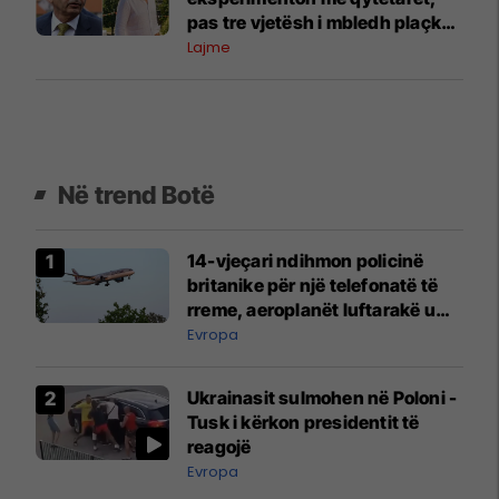
pas tre vjetësh i mbledh plaçkat
për Londër
Lajme
Në trend Botë
14-vjeçari ndihmon policinë
britanike për një telefonatë të
rreme, aeroplanët luftarakë u
ngritën në ajër për të
Evropa
interceptuar fluturaken e Qatar
Airways që po shkonte drejt
Ukrainasit sulmohen në Poloni -
Mançesterit
Tusk i kërkon presidentit të
reagojë
Evropa