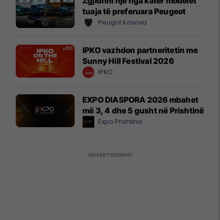
Zgjidhni një nga katër modelet
tuaja të preferuara Peugeot
Peugot Kosova
IPKO vazhdon partneritetin me
Sunny Hill Festival 2026
IPKO
EXPO DIASPORA 2026 mbahet
më 3, 4 dhe 5 gusht në Prishtinë
Expo Prishtina