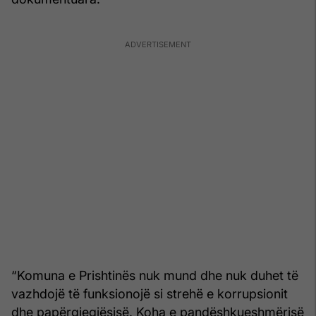
“Komuna e Prishtinës nuk mund dhe nuk duhet të
vazhdojë të funksionojë si strehë e korrupsionit
dhe papërgjegjësisë. Koha e pandëshkueshmërisë