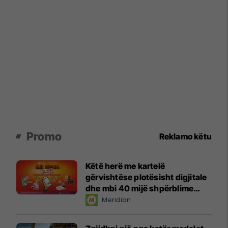
Promo
Reklamo këtu
Këtë herë me kartelë
gërvishtëse plotësisht digjitale
dhe mbi 40 mijë shpërblime
instant!
Meridian