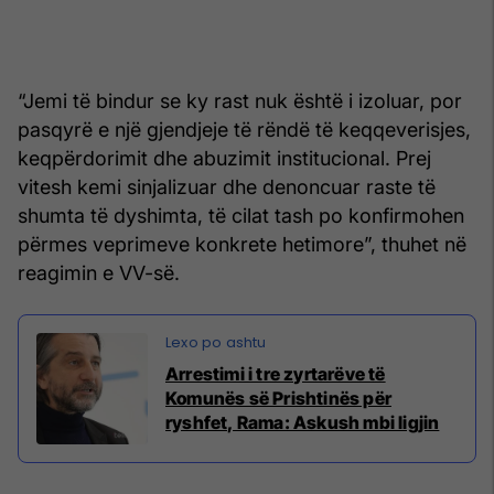
“Jemi të bindur se ky rast nuk është i izoluar, por
pasqyrë e një gjendjeje të rëndë të keqqeverisjes,
keqpërdorimit dhe abuzimit institucional. Prej
vitesh kemi sinjalizuar dhe denoncuar raste të
shumta të dyshimta, të cilat tash po konfirmohen
përmes veprimeve konkrete hetimore”, thuhet në
reagimin e VV-së.
Arrestimi i tre zyrtarëve të
Komunës së Prishtinës për
ryshfet, Rama: Askush mbi ligjin